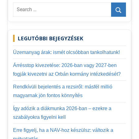
figyelem
Search
for:
Search
LEGUTÓBBI BEJEGYZÉSEK
Üzemanyag árak: ismét olcsóbban tankolhatunk!
Árrésstop kivezetése: 2026-ban vagy 2027-ben
fogják kivezetni az Orbán kormány intézkedését?
Rendkívüli bejelentés a rezsiről: másfél millió
magyarnak jön fontos könnyítés
Így adózik a diákmunka 2026-ban – ezekre a
szabályokra figyelni kell
Erre figyelj, ha a NAV-hoz készülsz: változik a
nyitvatartás