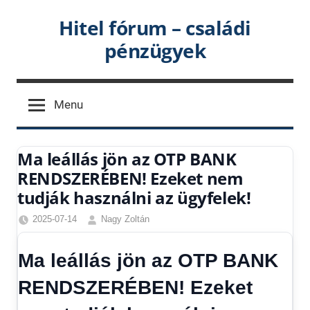
Skip
Hitel fórum – családi
to
pénzügyek
content
Menu
Ma leállás jön az OTP BANK
RENDSZERÉBEN! Ezeket nem
tudják használni az ügyfelek!
2025-07-14
Nagy Zoltán
Egyéb
,
Friss
Ma leállás jön az OTP BANK
hírek
,
Gazdaság
,
RENDSZERÉBEN! Ezeket
Hírek
,