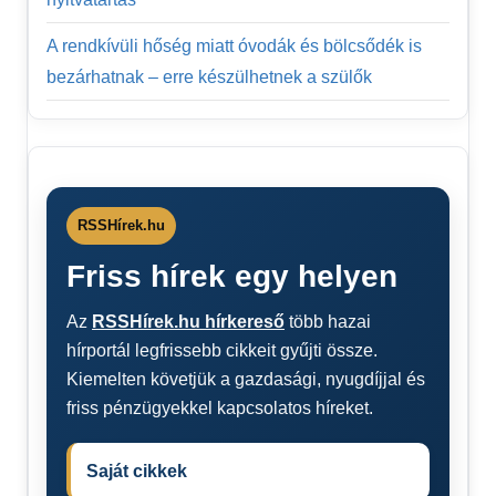
A rendkívüli hőség miatt óvodák és bölcsődék is
bezárhatnak – erre készülhetnek a szülők
RSSHírek.hu
Friss hírek egy helyen
Az
RSSHírek.hu hírkereső
több hazai
hírportál legfrissebb cikkeit gyűjti össze.
Kiemelten követjük a gazdasági, nyugdíjjal és
friss pénzügyekkel kapcsolatos híreket.
Saját cikkek