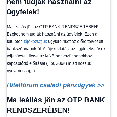
nem tudják használni az
Hírek
1
ügyfelek!
kézből
,
Hitel
fórum
Ma leállás jön az OTP BANK RENDSZERÉBEN!
Ezeket nem tudják használni az ügyfelek! Ezen a
felületen
tájékoztatjuk
ügyfeleinket az előre tervezett
bankszünnapokról. A tájékoztatást az ügyfélelvárások
teljesítése, illetve az MNB bankszünnapokhoz
kapcsolódó előírásai (Hpt. 286§) miatt hozzuk
nyilvánosságra.
Hitelfórum családi pénzügyek >>
Ma leállás jön az OTP BANK
RENDSZERÉBEN!