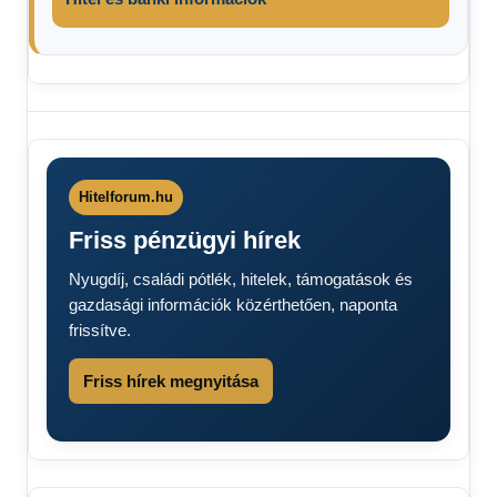
Bankszünnapok
2025
Figyelmeztetést
adott ki az OTP
Hitelforum.hu
Bank
Friss pénzügyi hírek
friss
hírek
Nyugdíj, családi pótlék, hitelek, támogatások és
percről
gazdasági információk közérthetően, naponta
percre
frissítve.
Leáll
az
Friss hírek megnyitása
OTP
Bank
OTP
Bank
ügyfelek