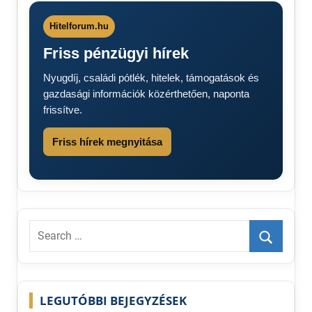
next
MVM Next
Hitelforum.hu
közleménye
Friss pénzügyi hírek
MVM Next
rezsiszámlák
Nyugdíj, családi pótlék, hitelek, támogatások és
gazdasági információk közérthetően, naponta
frissítve.
Friss hírek megnyitása
Search
for:
Search
LEGUTÓBBI BEJEGYZÉSEK