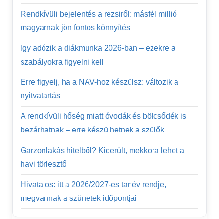
Rendkívüli bejelentés a rezsiről: másfél millió
magyarnak jön fontos könnyítés
Így adózik a diákmunka 2026-ban – ezekre a
szabályokra figyelni kell
Erre figyelj, ha a NAV-hoz készülsz: változik a
nyitvatartás
A rendkívüli hőség miatt óvodák és bölcsődék is
bezárhatnak – erre készülhetnek a szülők
Garzonlakás hitelből? Kiderült, mekkora lehet a
havi törlesztő
Hivatalos: itt a 2026/2027-es tanév rendje,
megvannak a szünetek időpontjai