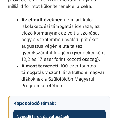
milliárd forintot különítenének el a célra.
Az elmúlt években
nem járt külön
iskolakezdési támogatás idehaza, az
előző kormánynak az volt a szokása,
hogy a szeptemberi családi pótlékot
augusztus végén elutalta (ez
gyerekszámtól függően gyermekenként
12,2 és 17 ezer forint közötti összeg).
A most tervezett
100 ezer forintos
támogatás viszont jár a külhoni magyar
diákoknak a Szülőföldön Magyarul
Program keretében.
Kapcsolódó témák:
Nyugdíj hírek és változások