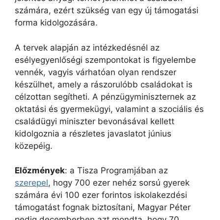
számára, ezért szükség van egy új támogatási
forma kidolgozására.
A tervek alapján az intézkedésnél az
esélyegyenlőségi szempontokat is figyelembe
vennék, vagyis várhatóan olyan rendszer
készülhet, amely a rászorulóbb családokat is
célzottan segítheti. A pénzügyminiszternek az
oktatási és gyermekügyi, valamint a szociális és
családügyi miniszter bevonásával kellett
kidolgoznia a részletes javaslatot június
közepéig.
Előzmények
: a Tisza Programjában az
szerepel
, hogy 700 ezer nehéz sorsú gyerek
számára évi 100 ezer forintos iskolakezdési
támogatást fognak biztosítani, Magyar Péter
pedig decemberben azt mondta, hogy 70