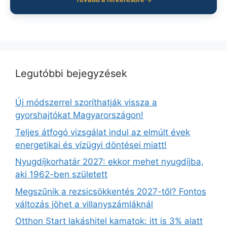
Legutóbbi bejegyzések
Új módszerrel szoríthatják vissza a
gyorshajtókat Magyarországon!
Teljes átfogó vizsgálat indul az elmúlt évek
energetikai és vízügyi döntései miatt!
Nyugdíjkorhatár 2027: ekkor mehet nyugdíjba,
aki 1962-ben született
Megszűnik a rezsicsökkentés 2027-től? Fontos
változás jöhet a villanyszámláknál
Otthon Start lakáshitel kamatok: itt is 3% alatt