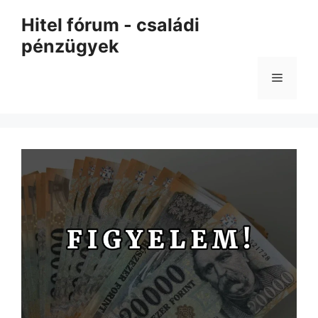
Kilépés
Hitel fórum - családi
a
pénzügyek
tartalomba
Menü