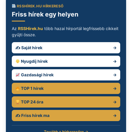
RSSHÍREK.HU HÍRKERESŐ
Friss hírek egy helyen
Az
RSSHírek.hu
több hazai hírportál legfrissebb cikkeit
gyűjti össze.
✍️ Saját hírek
→
Nyugdíj hírek
→
Gazdasági hírek
→
TOP 1 hírek
→
TOP 24 óra
→
✍️ Friss hírek ma
→
Tovább a hírkeresőre →