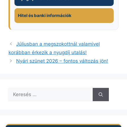
Hitel és banki információk
Júliusban a megszokottnál valamivel
korábban érkezik a nyugdíj utalás!
Nyári szünet 2026 – fontos változás jön!
Keresés: