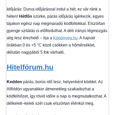
Időjárás: Durva időjárással indul a hét, ez vár ránk a
héten!
Hétfőn
szürke, párás időjárás ígérkezik, egyes
tájakon egész nap megmaradó ködfoltokkal. Elszórtan
gyenge szitálás is előfordulhat. A déli irányú légmozgás
alig lesz érezhető – írja a
Köpönyeg.hu
. A hajnali
órákban 0 és +5 °C közé csökken a hőmérséklet,
délután nagyjából 5 fok várható.
Hitelfórum.hu
Kedden
párás, borús idő lesz, helyenként köddel. Az
Alföldön ugyanakkor átmenetileg szakadozhat a
ködfelhőzet, így rövid időre a nap is megmutatkozhat. A
délkeleti–keleti szél csak elszórtan élénkül meg.