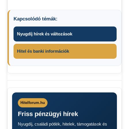
Kapcsolódó témák:
Nyugdíj hírek és változások
Hitel és banki információk
Decemberi
időjárás
időjárás
előrejelzés
Hitelforum.hu
Friss pénzügyi hírek
Nyugdíj, családi pótlék, hitelek, támogatások és