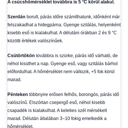
A csúcshőmérséklet továbbra is 5 °C körül alakul.
Szerdán
borult, párás időre számíthatunk, időnként már
felszakadhat a hidegpárna. Gyenge szitálás, helyenként
kisebb eső is kialakulhat. A délutáni órákban 2 és 9 °C
közötti értékek valószínűek.
Csütörtökön
továbbra is szürke, párás idő várható, de
néhol kisüthet a nap. Gyenge eső, vagy szitálás bárhol
előfordulhat. A hőmérséklet nem változik, +5 fok körül
marad.
Pénteken
többnyire erősen felhős, borongós, párás idő
valószínű. Elszórtan csepergő eső, néhol kisebb
csapadék is kialakulhat. A keleties szél mérsékelt
marad. Délután általában 3–10 fokig emelkedik a
hőmérséklet.