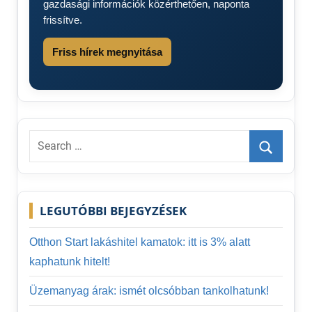
gazdasági információk közérthetően, naponta
frissítve.
Friss hírek megnyitása
Search
for:
Search
LEGUTÓBBI BEJEGYZÉSEK
Otthon Start lakáshitel kamatok: itt is 3% alatt
kaphatunk hitelt!
Üzemanyag árak: ismét olcsóbban tankolhatunk!