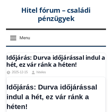
Skip
Hitel fórum – családi
to
pénzügyek
content
Menu
Időjárás: Durva időjárással indul a
hét, ez vár ránk a héten!
2025-12-15
hiteles
Egyéb
,
Hírek
,
Időjárás: Durva időjárással
Időjárás
indul a hét, ez vár ránk a
héten!