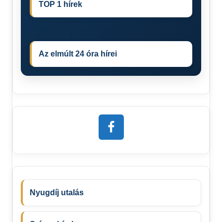
TOP 1 hírek
Az elmúlt 24 óra hírei
Nyugdíj utalás