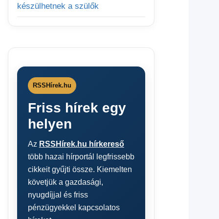
készülhetnek a szülők
RSSHírek.hu
Friss hírek egy
helyen
Az
RSSHírek.hu hírkereső
több hazai hírportál legfrissebb
cikkeit gyűjti össze. Kiemelten
követjük a gazdasági,
nyugdíjjal és friss
pénzügyekkel kapcsolatos