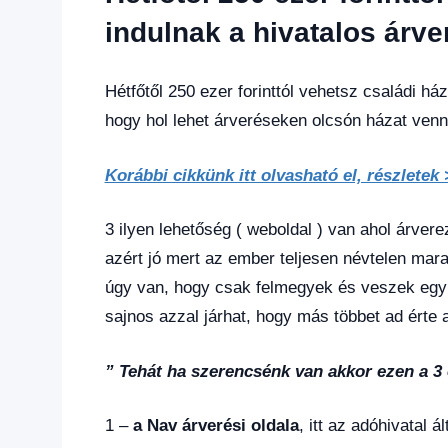
hírek
,
Gazdaság
,
indulnak a hivatalos árve
Hírek
,
Hírek
1
Hétfőtől 250 ezer forinttól vehetsz családi há
kézből
,
hogy hol lehet árveréseken olcsón házat venni!
Hitel
fórum
Korábbi cikkünk itt olvasható el, részletek
3 ilyen lehetőség ( weboldal ) van ahol árvere
azért jó mert az ember teljesen névtelen mar
úgy van, hogy csak felmegyek és veszek egy olc
sajnos azzal járhat, hogy más többet ad érte a
” Tehát ha szerencsénk van akkor ezen a 3 
1 –
a Nav árverési oldala
, itt az adóhivatal á