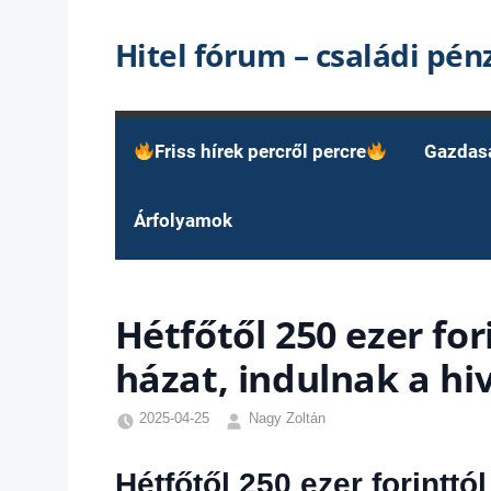
Skip
Hitel fórum – családi pé
to
content
Friss hírek percről percre
Gazdas
Árfolyamok
Hétfőtől 250 ezer for
házat, indulnak a hi
2025-04-25
Nagy Zoltán
Egyéb
,
Friss
Hétfőtől 250 ezer forinttó