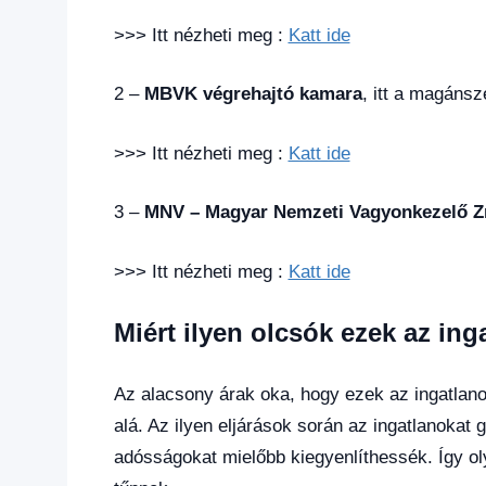
>>> Itt nézheti meg :
Katt ide
2 –
MBVK végrehajtó kamara
, itt a magáns
>>> Itt nézheti meg :
Katt ide
3 –
MNV – Magyar Nemzeti Vagyonkezelő Z
>>> Itt nézheti meg :
Katt ide
Miért ilyen olcsók ezek az ing
Az alacsony árak oka, hogy ezek az ingatlano
alá. Az ilyen eljárások során az ingatlanokat 
adósságokat mielőbb kiegyenlíthessék. Így oly