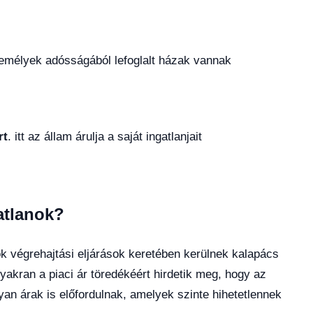
zemélyek adósságából lefoglalt házak vannak
rt
. itt az állam árulja a saját ingatlanjait
atlanok?
k végrehajtási eljárások keretében kerülnek kalapács
gyakran a piaci ár töredékéért hirdetik meg, hogy az
an árak is előfordulnak, amelyek szinte hihetetlennek