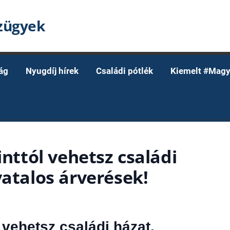
nzügyek
ág
Nyugdíj hírek
Családi pótlék
Kiemelt #Magy
inttól vehetsz családi
vatalos árverések!
l vehetsz családi házat,