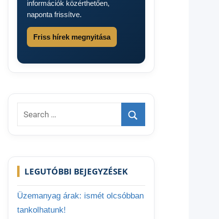
információk közérthetően,
naponta frissítve.
Friss hírek megnyitása
Search
for:
Search
LEGUTÓBBI BEJEGYZÉSEK
Üzemanyag árak: ismét olcsóbban
tankolhatunk!