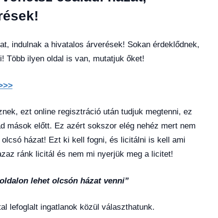
rések!
zat, indulnak a hivatalos árverések! Sokan érdeklődnek,
 Több ilyen oldal is van, mutatjuk őket!
 >>>
znek, ezt online regisztráció után tudjuk megtenni, ez
ad mások előtt. Ez azért sokszor elég nehéz mert nem
só házat! Ezt ki kell fogni, és licitálni is kell ami
zaz ránk licitál és nem mi nyerjük meg a licitet!
oldalon lehet olcsón házat venni”
ltal lefoglalt ingatlanok közül választhatunk.