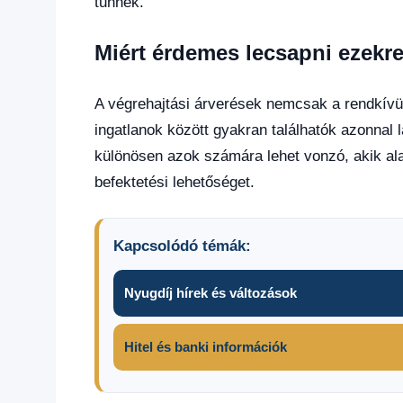
tűnnek.
Miért érdemes lecsapni ezekre
A végrehajtási árverések nemcsak a rendkívü
ingatlanok között gyakran találhatók azonnal 
különösen azok számára lehet vonzó, akik al
befektetési lehetőséget.
Kapcsolódó témák:
Nyugdíj hírek és változások
Hitel és banki információk