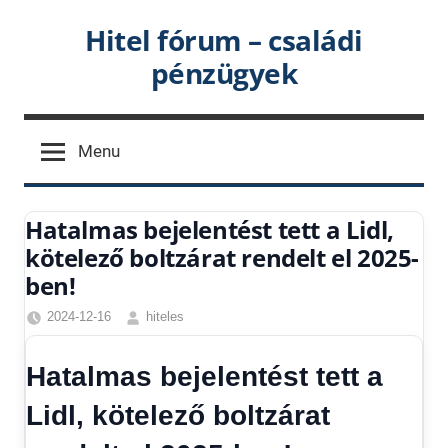
Skip
Hitel fórum – családi
to
pénzügyek
content
Menu
Hatalmas bejelentést tett a Lidl,
kötelező boltzárat rendelt el 2025-
ben!
2024-12-16
hiteles
Friss
hírek
,
Hatalmas bejelentést tett a
Hírek
,
Hírek
Lidl, kötelező boltzárat
1