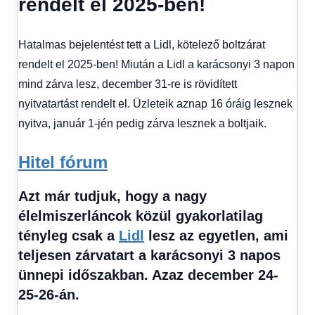
rendelt el 2025-ben!
kézből
Hatalmas bejelentést tett a Lidl, kötelező boltzárat
rendelt el 2025-ben! Miután a Lidl a karácsonyi 3 napon
mind zárva lesz, december 31-re is rövidített
nyitvatartást rendelt el. Üzleteik aznap 16 óráig lesznek
nyitva, január 1-jén pedig zárva lesznek a boltjaik.
Hitel fórum
Azt már tudjuk, hogy a nagy
élelmiszerláncok közül gyakorlatilag
tényleg csak a
Lidl
lesz az egyetlen, ami
teljesen zárvatart a karácsonyi 3 napos
ünnepi időszakban. Azaz december 24-
25-26-án.