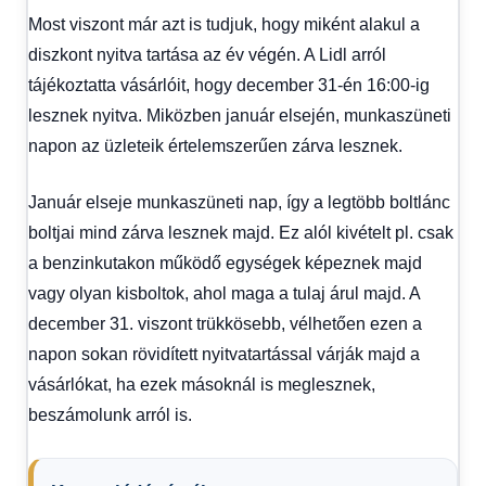
Most viszont már azt is tudjuk, hogy miként alakul a
diszkont nyitva tartása az év végén. A Lidl arról
tájékoztatta vásárlóit, hogy december 31-én 16:00-ig
lesznek nyitva. Miközben január elsején, munkaszüneti
napon az üzleteik értelemszerűen zárva lesznek.
Január elseje munkaszüneti nap, így a legtöbb boltlánc
boltjai mind zárva lesznek majd. Ez alól kivételt pl. csak
a benzinkutakon működő egységek képeznek majd
vagy olyan kisboltok, ahol maga a tulaj árul majd. A
december 31. viszont trükkösebb, vélhetően ezen a
napon sokan rövidített nyitvatartással várják majd a
vásárlókat, ha ezek másoknál is meglesznek,
beszámolunk arról is.