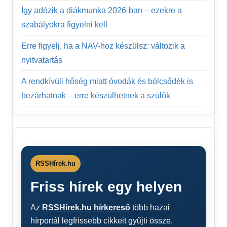
Így adózik a diákmunka 2026-ban – ezekre a
szabályokra figyelni kell
Erre figyelj, ha a NAV-hoz készülsz: változik a
nyitvatartás
A rendkívüli hőség miatt óvodák és bölcsődék is
bezárhatnak – erre készülhetnek a szülők
RSSHírek.hu
Friss hírek egy helyen
Az
RSSHírek.hu hírkereső
több hazai
hírportál legfrissebb cikkeit gyűjti össze.