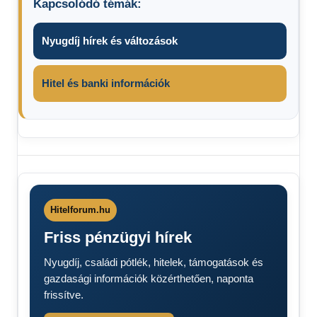
Kapcsolódó témák:
Nyugdíj hírek és változások
Hitel és banki információk
boltzár
Lidl
Hitelforum.hu
Friss pénzügyi hírek
Nyugdíj, családi pótlék, hitelek, támogatások és
gazdasági információk közérthetően, naponta
frissítve.