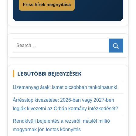
Friss hírek megnyitása
Search
for:
Search
LEGUTÓBBI BEJEGYZÉSEK
Üzemanyag árak: ismét olcsóbban tankolhatunk!
Árrésstop kivezetése: 2026-ban vagy 2027-ben
fogják kivezetni az Orbán kormány intézkedését?
Rendkívüli bejelentés a rezsiről: másfél millió
magyarnak jön fontos könnyítés