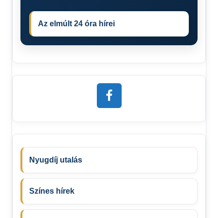
Az elmúlt 24 óra hírei
Nyugdíj utalás
Színes hírek