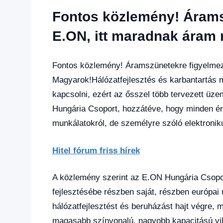
hírek
,
Fontos közlemény! Árams
Hírek
,
Hírek
E.ON, itt maradnak áram 
1
kézből
,
Hitel
Fontos közlemény! Áramszünetekre figyelmezt
fórum
Magyarok!Hálózatfejlesztés és karbantartás mi
kapcsolni, ezért az ősszel több tervezett üz
Hungária Csoport, hozzátéve, hogy minden érin
munkálatokról, de személyre szóló elektroniku
Hitel fórum friss hírek
A közlemény szerint az E.ON Hungária Csoport 
fejlesztésébe részben saját, részben európai 
hálózatfejlesztést és beruházást hajt végre,
magasabb színvonalú, nagyobb kapacitású vill