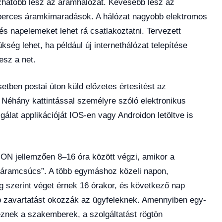
zhatóbb lesz az áramhálózat. Kevesebb lesz az
erces áramkimaradások. A hálózat nagyobb elektromos
 és napelemeket lehet rá csatlakoztatni. Tervezett
ség lehet, ha például új internethálózat telepítése
esz a net.
tben postai úton küld előzetes értesítést az
i. Néhány kattintással személyre szóló elektronikus
gálat applikációját IOS-en vagy Androidon letöltve is
.ON jellemzően 8–16 óra között végzi, amikor a
„áramcsúcs”. A több egymáshoz közeli napon,
 szerint véget érnek 16 órakor, és következő nap
bb zavartatást okozzák az ügyfeleknek. Amennyiben egy-
znek a szakemberek, a szolgáltatást rögtön