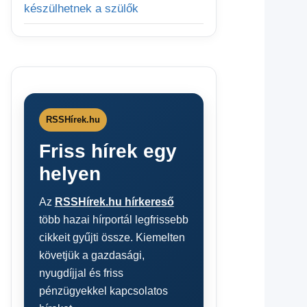
készülhetnek a szülők
RSSHírek.hu
Friss hírek egy
helyen
Az
RSSHírek.hu hírkereső
több hazai hírportál legfrissebb
cikkeit gyűjti össze. Kiemelten
követjük a gazdasági,
nyugdíjjal és friss
pénzügyekkel kapcsolatos