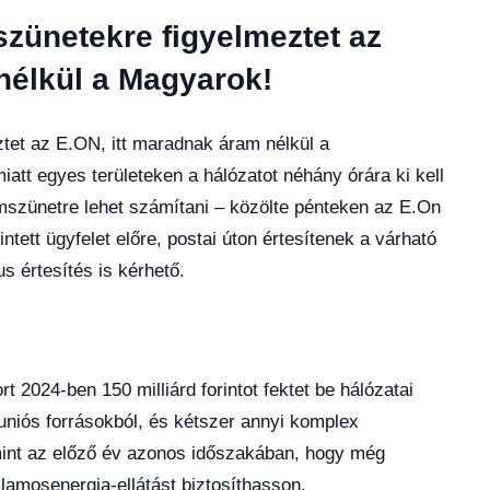
zünetekre figyelmeztet az
nélkül a Magyarok!
et az E.ON, itt maradnak áram nélkül a
att egyes területeken a hálózatot néhány órára ki kell
emszünetre lehet számítani – közölte pénteken az E.On
tett ügyfelet előre, postai úton értesítenek a várható
s értesítés is kérhető.
2024-ben 150 milliárd forintot fektet be hálózatai
uniós forrásokból, és kétszer annyi komplex
 mint az előző év azonos időszakában, hogy még
amosenergia-ellátást biztosíthasson.