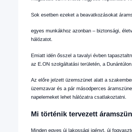
Sok esetben ezeket a beavatkozásokat áramsz
egyes munkákhoz azonban – biztonsági, életvé
hálózatot.
Emiatt idén ősszel a tavalyi évben tapasztaltn
az E.ON szolgáltatási területén, a Dunántúl
Az előre jelzett üzemszünet alatt a szakember
üzemzavar és a pár másodperces áramszünet, 
napelemeket lehet hálózatra csatlakoztatni.
Mi történik tervezett áramszün
Minden egyes új lakossági igényt, új fogyasztó