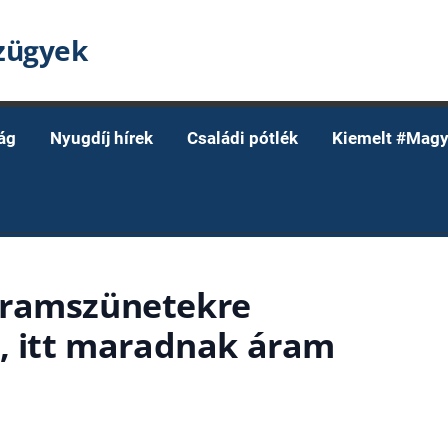
nzügyek
ág
Nyugdíj hírek
Családi pótlék
Kiemelt #Magy
Áramszünetekre
N, itt maradnak áram