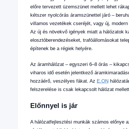
előre tervezett üzemszünet mellett lehet ráka
kétszer nyolcórás áramszünettel járó – beruhá
villamos vezetékek cseréjét, vagy új, moder
Az új és növekvő igények miatt a hálózatok ka
elosztóberendezéseket, trafóállomásokat tele
építenek be a régiek helyére.
Az áramhálózat – egyszeri 6–8 órás – kikapcs
viharos idő esetén jelentkező áramkimaradás
hozzáérő, veszélyes fákat. Az
E.ON
hálózatán
felszerelése is csak lekapcsolt hálózat mellet
Előnnyel is jár
A hálózatfejlesztési munkák számos előnye a