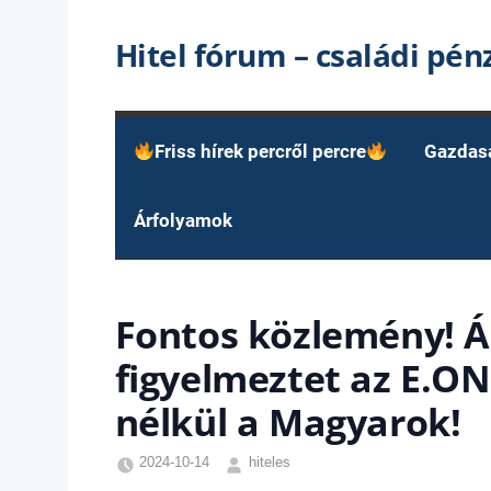
Skip
Hitel fórum – családi pé
to
content
Friss hírek percről percre
Gazdas
Árfolyamok
Fontos közlemény! 
figyelmeztet az E.O
nélkül a Magyarok!
2024-10-14
hiteles
Friss