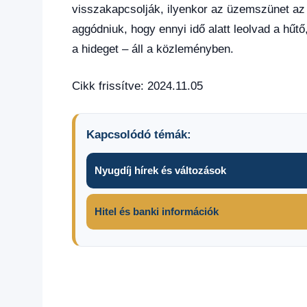
visszakapcsolják, ilyenkor az üzemszünet az e
aggódniuk, hogy ennyi idő alatt leolvad a hűt
a hideget – áll a közleményben.
Cikk frissítve: 2024.11.05
Kapcsolódó témák:
Nyugdíj hírek és változások
Hitel és banki információk
Áramszünet
E-