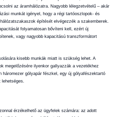
pcsolni az áramhálózatra. Nagyobb lélegzetvételű – akár
zási munkát igényel, hogy a régi tartóoszlopok- és
n hálózatszakaszok építését elvégezzék a szakemberek.
pacitását folyamatosan bővíteni kell, ezért új
pítenek, vagy nagyobb kapacitású transzformátort
olására kisebb munkák miatt is szükség lehet. A
ok megelőzésére ilyenkor gallyazzák a vezetékhez
 háromezer gólyapár fészkel, egy új gólyafészektartó
t lehetséges.
zonnal érzékelhető az ügyfelek számára: az adott