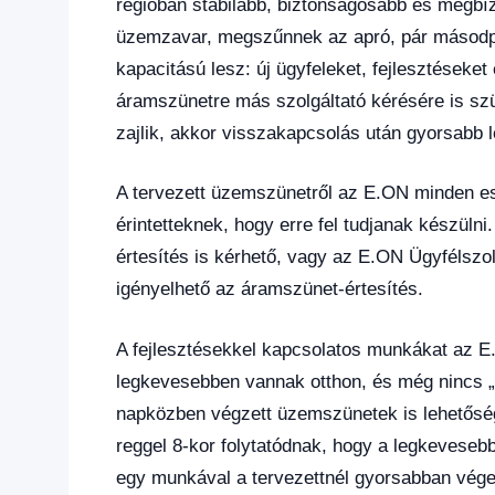
régióban stabilabb, biztonságosabb és megbí
üzemzavar, megszűnnek az apró, pár másodp
kapacitású lesz: új ügyfeleket, fejlesztéseket
áramszünetre más szolgáltató kérésére is szük
zajlik, akkor visszakapcsolás után gyorsabb l
A tervezett üzemszünetről az E.ON minden ese
érintetteknek, hogy erre fel tudjanak készüln
értesítés is kérhető, vagy az E.ON Ügyfélszol
igényelhető az áramszünet-értesítés.
A fejlesztésekkel kapcsolatos munkákat az E
legkevesebben vannak otthon, és még nincs 
napközben végzett üzemszünetek is lehetőség
reggel 8-kor folytatódnak, hogy a legkevese
egy munkával a tervezettnél gyorsabban vége