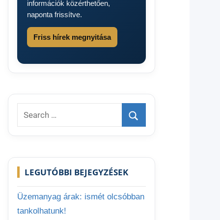
információk közérthetően,
naponta frissítve.
Friss hírek megnyitása
Search
for:
Search
LEGUTÓBBI BEJEGYZÉSEK
Üzemanyag árak: ismét olcsóbban
tankolhatunk!