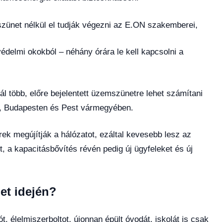
ünet nélkül el tudják végezni az E.ON szakemberei,
delmi okokból – néhány órára le kell kapcsolni a
ál több, előre bejelentett üzemszünetre lehet számítani
on, Budapesten és Pest vármegyében.
ek megújítják a hálózatot, ezáltal kevesebb lesz az
a kapacitásbővítés révén pedig új ügyfeleket és új
et idején?
t, élelmiszerboltot, újonnan épült óvodát, iskolát is csak