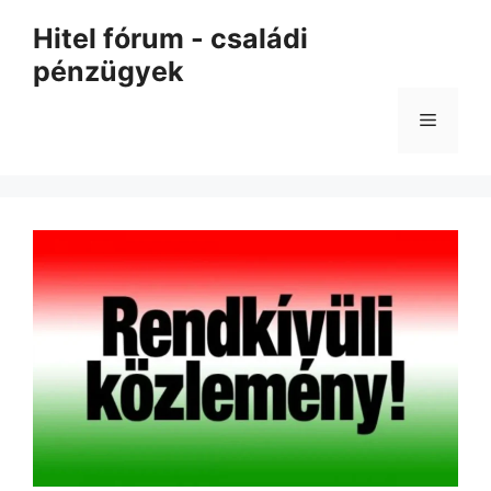
Kilépés
Hitel fórum - családi
a
pénzügyek
tartalomba
Menü