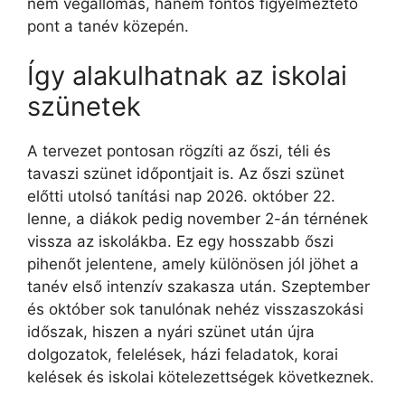
nem végállomás, hanem fontos figyelmeztető
pont a tanév közepén.
Így alakulhatnak az iskolai
szünetek
A tervezet pontosan rögzíti az őszi, téli és
tavaszi szünet időpontjait is. Az őszi szünet
előtti utolsó tanítási nap 2026. október 22.
lenne, a diákok pedig november 2-án térnének
vissza az iskolákba. Ez egy hosszabb őszi
pihenőt jelentene, amely különösen jól jöhet a
tanév első intenzív szakasza után. Szeptember
és október sok tanulónak nehéz visszaszokási
időszak, hiszen a nyári szünet után újra
dolgozatok, felelések, házi feladatok, korai
kelések és iskolai kötelezettségek következnek.