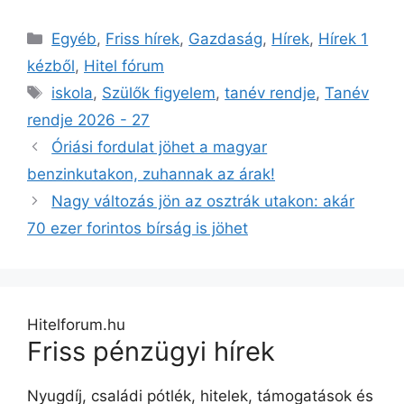
Kategória
Egyéb
,
Friss hírek
,
Gazdaság
,
Hírek
,
Hírek 1
kézből
,
Hitel fórum
Címkék
iskola
,
Szülők figyelem
,
tanév rendje
,
Tanév
rendje 2026 - 27
Óriási fordulat jöhet a magyar
benzinkutakon, zuhannak az árak!
Nagy változás jön az osztrák utakon: akár
70 ezer forintos bírság is jöhet
Hitelforum.hu
Friss pénzügyi hírek
Nyugdíj, családi pótlék, hitelek, támogatások és