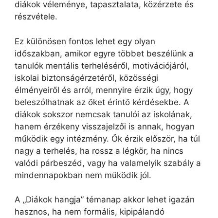
diákok véleménye, tapasztalata, közérzete és
részvétele.
Ez különösen fontos lehet egy olyan
időszakban, amikor egyre többet beszélünk a
tanulók mentális terheléséről, motivációjáról,
iskolai biztonságérzetéről, közösségi
élményeiről és arról, mennyire érzik úgy, hogy
beleszólhatnak az őket érintő kérdésekbe. A
diákok sokszor nemcsak tanulói az iskolának,
hanem érzékeny visszajelzői is annak, hogyan
működik egy intézmény. Ők érzik először, ha túl
nagy a terhelés, ha rossz a légkör, ha nincs
valódi párbeszéd, vagy ha valamelyik szabály a
mindennapokban nem működik jól.
A „Diákok hangja” témanap akkor lehet igazán
hasznos, ha nem formális, kipipálandó