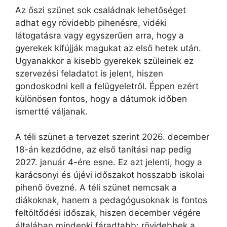
Az őszi szünet sok családnak lehetőséget
adhat egy rövidebb pihenésre, vidéki
látogatásra vagy egyszerűen arra, hogy a
gyerekek kifújják magukat az első hetek után.
Ugyanakkor a kisebb gyerekek szüleinek ez
szervezési feladatot is jelent, hiszen
gondoskodni kell a felügyeletről. Éppen ezért
különösen fontos, hogy a dátumok időben
ismertté váljanak.
A téli szünet a tervezet szerint 2026. december
18-án kezdődne, az első tanítási nap pedig
2027. január 4-ére esne. Ez azt jelenti, hogy a
karácsonyi és újévi időszakot hosszabb iskolai
pihenő övezné. A téli szünet nemcsak a
diákoknak, hanem a pedagógusoknak is fontos
feltöltődési időszak, hiszen december végére
általában mindenki fáradtabb: rövidebbek a