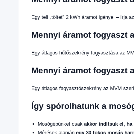
Egy teli „töltet” 2 kWh áramot igényel – írja 
Mennyi áramot fogyaszt 
Egy átlagos hűtőszekrény fogyasztása az MV
Mennyi áramot fogyaszt a
Egy átlagos fagyasztószekrény az MVM szeri
Így spórolhatunk a mosó
Mosógépünket csak
akkor indítsuk el, ha
Mérések alapján
egy 30 fokos mosás har