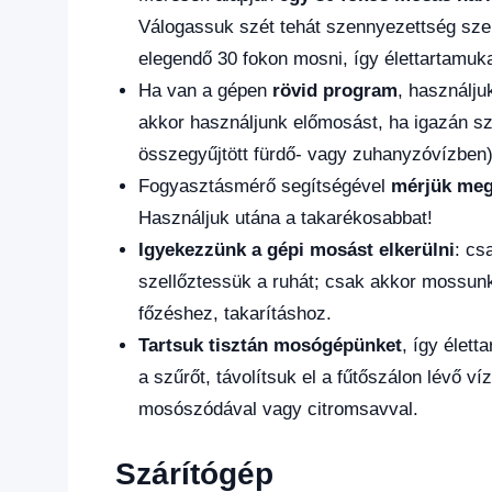
Válogassuk szét tehát szennyezettség sze
elegendő 30 fokon mosni, így élettartamuk
Ha van a gépen
rövid program
, használj
akkor használjunk előmosást, ha igazán sz
összegyűjtött fürdő- vagy zuhanyzóvízben)
Fogyasztásmérő segítségével
mérjük meg
Használjuk utána a takarékosabbat!
Igyekezzünk a gépi mosást elkerülni
: cs
szellőztessük a ruhát; csak akkor mossunk 
főzéshez, takarításhoz.
Tartsuk tisztán mosógépünket
, így élet
a szűrőt, távolítsuk el a fűtőszálon lévő v
mosószódával vagy citromsavval.
Szárítógép