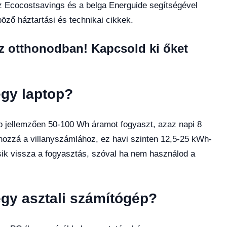
az Ecocostsavings és a belga Energuide segítségével
ző háztartási és technikai cikkek.
az otthonodban! Kapcsold ki őket
egy laptop?
op jellemzően 50-100 Wh áramot fogyaszt, azaz napi 8
ozzá a villanyszámlához, ez havi szinten 12,5-25 kWh-
sik vissza a fogyasztás, szóval ha nem használod a
gy asztali számítógép?