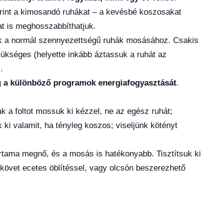
rint a kimosandó ruhákat – a kevésbé koszosakat
at is meghosszabbíthatjuk.
uk a normál szennyezettségű ruhák mosásához. Csakis
ükséges (helyette inkább áztassuk a ruhát az
.
 a különböző programok energiafogyasztását
.
ak a foltot mossuk ki kézzel, ne az egész ruhát;
ki valamit, ha tényleg koszos; viseljünk kötényt
tartama megnő, és a mosás is hatékonyabb. Tisztítsuk ki
ízkövet ecetes öblítéssel, vagy olcsón beszerezhető