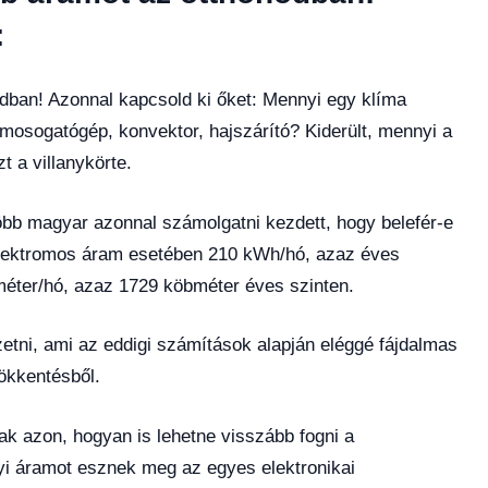
:
dban! Azonnal kapcsold ki őket: Mennyi egy klíma
mosogatógép, konvektor, hajszárító? Kiderült, mennyi a
 a villanykörte.
öbb magyar azonnal számolgatni kezdett, hogy belefér-e
elektromos áram esetében 210 kWh/hó, azaz éves
éter/hó, azaz 1729 köbméter éves szinten.
fizetni, ami az eddigi számítások alapján eléggé fájdalmas
sökkentésből.
ak azon, hogyan is lehetne visszább fogni a
yi áramot esznek meg az egyes elektronikai