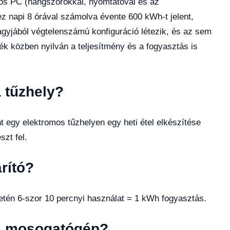
gos PC (hangszórókkal, nyomtatóval és az
z napi 8 órával számolva évente 600 kWh-t jelent,
agyjából végtelenszámú konfiguráció létezik, és az sem
ék közben nyilván a teljesítmény és a fogyasztás is
 tűzhely?
t egy elektromos tűzhelyen egy heti étel elkészítése
zt fel.
rító?
tén 6-szor 10 percnyi használat = 1 kWh fogyasztás.
 a mosogatógép?