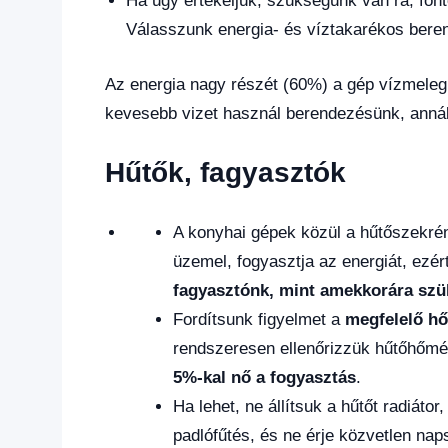
Ha úgy értékeljük, szükségünk van rá, fon
Válasszunk energia- és víztakarékos bere
Az energia nagy részét (60%) a gép vízmelegít
kevesebb vizet használ berendezésünk, annál
Hűtők, fagyasztók
A konyhai gépek közül a hűtőszekrén
üzemel, fogyasztja az energiát, ezért
fagyasztónk, mint amekkorára sz
Fordítsunk figyelmet a
megfelelő hő
rendszeresen ellenőrizzük hűtőhőmér
5%-kal nő a fogyasztás
.
Ha lehet, ne állítsuk a hűtőt radiáto
padlófűtés, és ne érje közvetlen nap