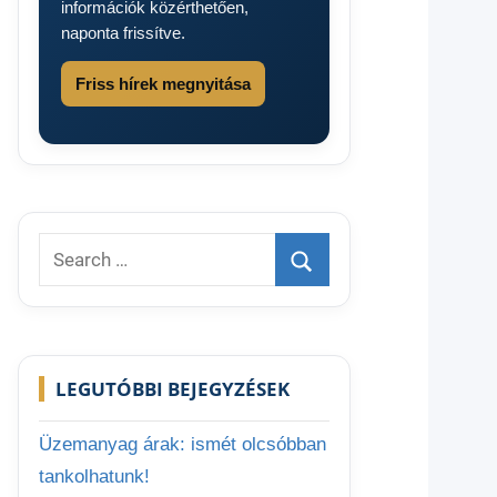
információk közérthetően,
naponta frissítve.
Friss hírek megnyitása
Search
for:
Search
LEGUTÓBBI BEJEGYZÉSEK
Üzemanyag árak: ismét olcsóbban
tankolhatunk!