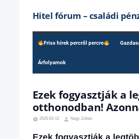
Skip
Hitel fórum – családi pé
to
content
Friss hírek percről percre
Gazdas
Árfolyamok
Ezek fogyasztják a l
otthonodban! Azonna
2025-02-12
Nagy Zoltán
Egyéb
,
Friss
Ezek fogyasztják a legtö