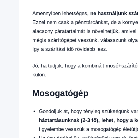
Amennyiben lehetséges,
ne használjunk szá
Ezzel nem csak a pénztárcánkat, de a környez
alacsony páratartalmát is növelhetjük, amive
mégis szárítógépet veszünk, válasszunk olya
így a szárítási idő rövidebb lesz.
Jó, ha tudjuk, hogy a kombinált mosó+szárító
külön.
Mosogatógép
Gondoljuk át, hogy tényleg szükségünk v
háztartásunknak (2-3 fő), lehet, hogy a
figyelembe vesszük a mosogatógép életútján