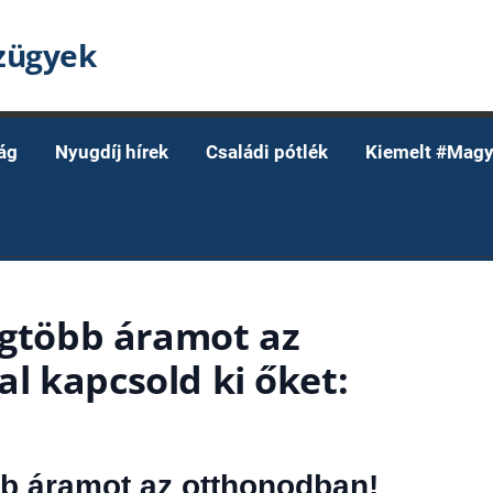
nzügyek
ág
Nyugdíj hírek
Családi pótlék
Kiemelt #Magy
egtöbb áramot az
l kapcsold ki őket:
bb áramot az otthonodban!