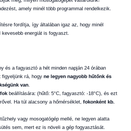
toljuk meg, milyen mosogatógépet vásárolunk!
ndezést, amely minél több programmal rendelkezik.
ésre fordítja, így általában igaz az, hogy minél
 kevesebb energiát is fogyaszt.
y és a fagyasztó a hét minden napján 24 órában
 figyeljünk rá, hogy
ne legyen nagyobb hűtőnk és
ükségünk van
.
fok
beállítására: (hűtő: 5°C, fagyasztó: -18°C), és ezt
ővel. Ha túl alacsony a hőmérséklet,
fokonként kb.
r, tűzhely vagy mosogatógép mellé, ne legyen alatta
sütés sem, mert ez is növeli a gép fogyasztását.