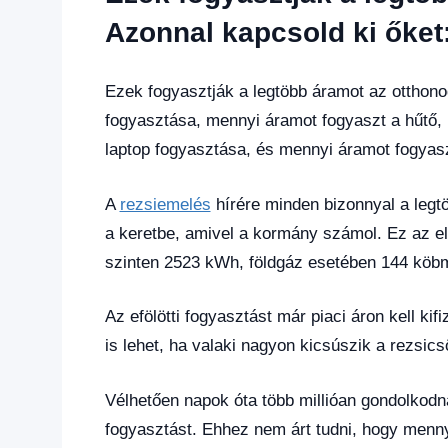
hírek
,
Gazdaság
,
Azonnal kapcsold ki őket
Hírek
,
Hírek
1
Ezek fogyasztják a legtöbb áramot az otthono
kézből
,
fogyasztása, mennyi áramot fogyaszt a hűtő, 
Hitel
laptop fogyasztása, és mennyi áramot fogyaszt
fórum
A
rezsiemelés
hírére minden bizonnyal a legt
a keretbe, amivel a kormány számol. Ez az 
szinten 2523 kWh, földgáz esetében 144 köbm
Az efölötti fogyasztást már piaci áron kell ki
is lehet, ha valaki nagyon kicsúszik a rezsic
Vélhetően napok óta több millióan gondolkodn
fogyasztást. Ehhez nem árt tudni, hogy menn