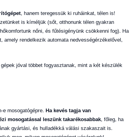
rítógépet
, hanem teregessük ki ruháinkat, télen is!
etünket is kíméljük (sőt, otthonunk télen gyakran
l hőkomfortunk nőni, és fűtésigényünk csökkenni fog). Ha
t, amely rendelkezik automata nedvességérzékelővel,
 gépek jóval többet fogyasztanak, mint a két készülék
an-e mosogatógépre.
Ha kevés tagja van
 kézi mosogatással leszünk takarékosabbak
, főleg, ha
ak gyártási, és hulladékká válási szakaszait is.