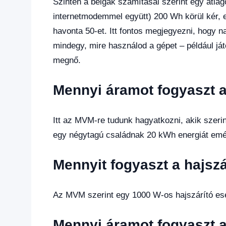
Szintén a belgák számításai szerint egy átla
internetmodemmel együtt) 200 Wh körül kér, e
havonta 50-et. Itt fontos megjegyezni, hogy n
mindegy, mire használod a gépet – például ját
megnő.
Mennyi áramot fogyaszt a
Itt az MVM-re tudunk hagyatkozni, akik szerin
egy négytagú családnak 20 kWh energiát emés
Mennyit fogyaszt a hajszá
Az MVM szerint egy 1000 W-os hajszárító ese
Mennyi áramot fogyaszt