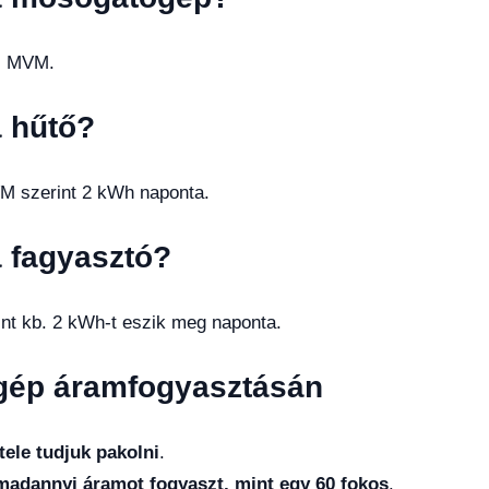
az MVM.
a hűtő?
M szerint 2 kWh naponta.
 fagyasztó?
nt kb. 2 kWh-t eszik meg naponta.
gép áramfogyasztásán
 tele tudjuk pakolni
.
madannyi áramot fogyaszt, mint egy 60 fokos
.