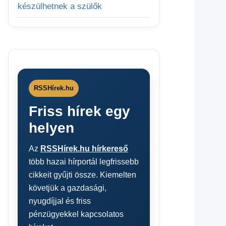
készülhetnek a szülők
RSSHírek.hu
Friss hírek egy
helyen
Az
RSSHírek.hu hírkereső
több hazai hírportál legfrissebb
cikkeit gyűjti össze. Kiemelten
követjük a gazdasági,
nyugdíjjal és friss
pénzügyekkel kapcsolatos