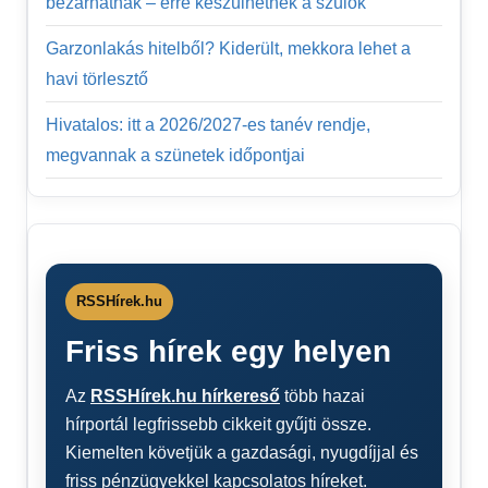
bezárhatnak – erre készülhetnek a szülők
Garzonlakás hitelből? Kiderült, mekkora lehet a
havi törlesztő
Hivatalos: itt a 2026/2027-es tanév rendje,
megvannak a szünetek időpontjai
RSSHírek.hu
Friss hírek egy helyen
Az
RSSHírek.hu hírkereső
több hazai
hírportál legfrissebb cikkeit gyűjti össze.
Kiemelten követjük a gazdasági, nyugdíjjal és
friss pénzügyekkel kapcsolatos híreket.