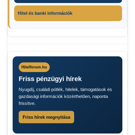
Hitel és banki információk
10
millió
forint
1985-
Hitelforum.hu
2007
Friss pénzügyi hírek
Családi
Otthonteremtési
Nyugdíj, családi pótlék, hitelek, támogatások és
Kedvezmény
gazdasági információk közérthetően, naponta
(CSOK)
frissítve.
Csok
Friss hírek megnyitása