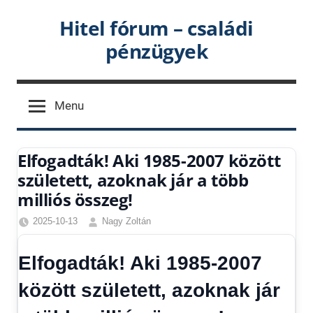
Skip
Hitel fórum – családi
to
pénzügyek
content
Menu
Elfogadták! Aki 1985-2007 között
született, azoknak jár a több
milliós összeg!
2025-10-13
Nagy Zoltán
Egyéb
,
Friss
Elfogadták! Aki 1985-2007
hírek
,
Gazdaság
,
között született, azoknak jár
Hírek
,