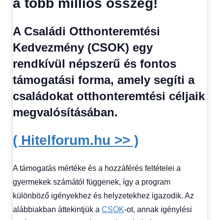
a több milliós összeg!
Hírek
1
kézből
,
A Családi Otthonteremtési
Hitel
fórum
Kedvezmény (CSOK) egy
rendkívül népszerű és fontos
támogatási forma, amely segíti a
családokat otthonteremtési céljaik
megvalósításában.
( Hitelforum.hu >> )
A támogatás mértéke és a hozzáférés feltételei a
gyermekek számától függenek, így a program
különböző igényekhez és helyzetekhez igazodik. Az
alábbiakban áttekintjük a
CSOK
-ot, annak igénylési