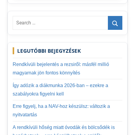
Search
for:
Search
LEGUTÓBBI BEJEGYZÉSEK
Rendkívüli bejelentés a rezsiről: másfél millió
magyarnak jön fontos könnyítés
Így adózik a diákmunka 2026-ban – ezekre a
szabályokra figyelni kell
Erre figyelj, ha a NAV-hoz készülsz: változik a
nyitvatartás
A rendkívüli hőség miatt óvodák és bölcsődék is