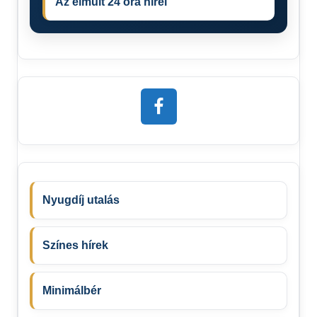
Az elmúlt 24 óra hírei
Nyugdíj utalás
Színes hírek
Minimálbér