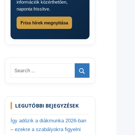
információk közérthetően,
naponta frissítve.
Friss hírek megnyitása
Search
for:
Search
LEGUTÓBBI BEJEGYZÉSEK
Így adózik a diákmunka 2026-ban
– ezekre a szabályokra figyelni