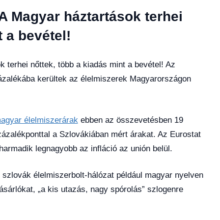
! A Magyar háztartások terhei
 a bevétel!
k terhei nőttek, több a kiadás mint a bevétel! Az
százalékába kerültek az élelmiszerek Magyarországon
agyar élelmiszerárak
ebben az összevetésben 19
ázalékponttal a Szlovákiában mért árakat. Az Eurostat
armadik legnagyobb az infláció az unión belül.
y szlovák élelmiszerbolt-hálózat például magyar nyelven
ásárlókat, „a kis utazás, nagy spórolás” szlogenre