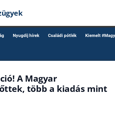
nzügyek
ág
Nyugdíj hírek
Családi pótlék
Kiemelt #Magy
áció! A Magyar
őttek, több a kiadás mint