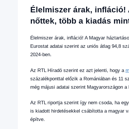
Friss
Élelmiszer árak, infláció
hírek
,
Gazdaság
,
nőttek, több a kiadás mint
Hírek
,
Hírek
1
Élelmiszer árak, infláció! A Magyar háztartáso
kézből
,
Eurostat adatai szerint az uniós átlag 94,8 
Hitel
2024-ben.
fórum
Az RTL Híradó szerint ez azt jelenti, hogy a
m
százalékponttal előzik a Romániában és 11 sz
még májusi adatai szerint Magyarországon a h
Az RTL riportja szerint így nem csoda, ha eg
is kiadott hirdetésekkel csábította a magyar v
építve.