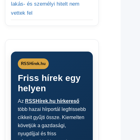
lakás- és személyi hitelt nem
vettek fel
RSSHírek.hu
Friss hírek egy
helyen
Az
RSSHírek.hu hírkereső
több hazai hírportál legfrissebb
cikkeit gyűjti össze. Kiemelten
követjük a gazdasági,
nyugdíjjal és friss