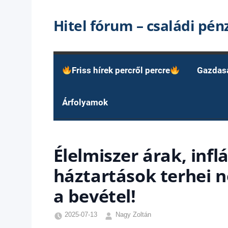
Skip
Hitel fórum – családi pé
to
content
Friss hírek percről percre
Gazdas
Árfolyamok
Élelmiszer árak, infl
háztartások terhei n
a bevétel!
2025-07-13
Nagy Zoltán
Egyéb
,