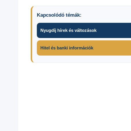
Kapcsolódó témák:
Nyugdíj hírek és változások
Hitel és banki információk
Árak
2025
Élelmiszer
árak 2025
infláció
Külföldi
bevásárlás
Románia