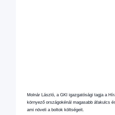
Molnár László, a GKI igazgatósági tagja a Hí
környező országokénál magasabb áfakulcs és 
ami növeli a boltok költségeit.