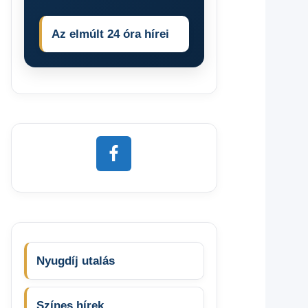
Az elmúlt 24 óra hírei
Nyugdíj utalás
Színes hírek