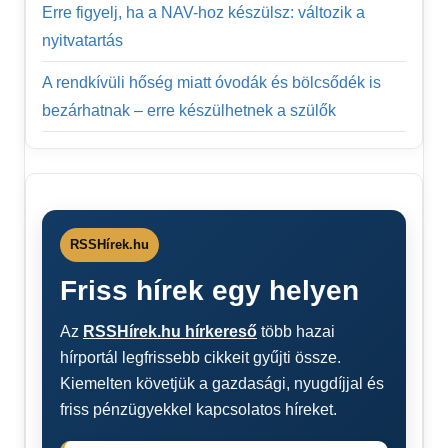
Erre figyelj, ha a NAV-hoz készülsz: változik a
nyitvatartás
A rendkívüli hőség miatt óvodák és bölcsődék is
bezárhatnak – erre készülhetnek a szülők
RSSHírek.hu
Friss hírek egy helyen
Az
RSSHírek.hu hírkereső
több hazai
hírportál legfrissebb cikkeit gyűjti össze.
Kiemelten követjük a gazdasági, nyugdíjjal és
friss pénzügyekkel kapcsolatos híreket.