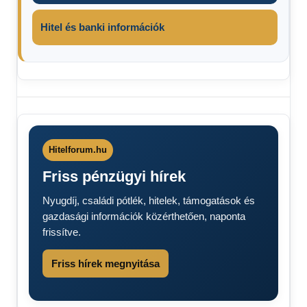
Hitel és banki információk
Családi
ház
energetikai
felújítás
Hitelforum.hu
pályázat
Friss pénzügyi hírek
2024
Családi
Nyugdíj, családi pótlék, hitelek, támogatások és
ház
gazdasági információk közérthetően, naponta
felújítás
frissítve.
pályázat
2024
Friss hírek megnyitása
Családi
házra
vissza