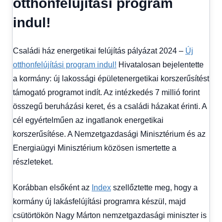
otthonfelújítási program
fórum
indul!
Családi ház energetikai felújítás pályázat 2024 –
Új
otthonfelújítási program indul!
Hivatalosan bejelentette
a kormány: új lakossági épületenergetikai korszerűsítést
támogató programot indít. Az intézkedés 7 millió forint
összegű beruházási keret, és a családi házakat érinti. A
cél egyértelműen az ingatlanok energetikai
korszerűsítése. A Nemzetgazdasági Minisztérium és az
Energiaügyi Minisztérium közösen ismertette a
részleteket.
Korábban elsőként az
Index
szellőztette meg, hogy a
kormány új lakásfelújítási programra készül, majd
csütörtökön Nagy Márton nemzetgazdasági miniszter is