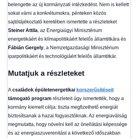
belengette az új kormányzati intézkedést. Nem is kellett
sokat várni a konkrétumokra, pénteken közös
sajtótájékoztató keretében ismertette a részleteket
Steiner Attila
, az Energiaügyi Minisztérium
energetikáért és klímapolitikáért felelős államtitkára és
Fábián Gergely
, a Nemzetgazdasági Minisztérium
iparpolitikáért és technológiáért felelős államtitkár.
Mutatjuk a részleteket
A
családok épületenergetikai
korszerűsítéseit
támogató program
részleteit úgy ismertették, hogy a
kormány kiemelt célja: tiszta megfizethető energiát
biztosítsanak a hazai fogyasztóknak. Az energiaválság
megmutatta, hogy növelni kell az önellátási képessége
és az energiaszuverenitást a következő időszakban