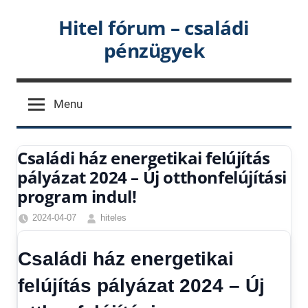
Skip
Hitel fórum – családi
to
pénzügyek
content
Menu
Családi ház energetikai felújítás
pályázat 2024 – Új otthonfelújítási
program indul!
2024-04-07
hiteles
Friss
hírek
,
Családi ház energetikai
Gazdaság
,
Hírek
,
felújítás pályázat 2024 – Új
Hitel