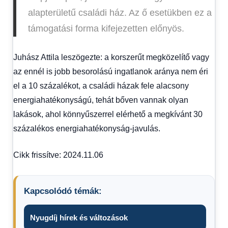
alapterületű családi ház. Az ő esetükben ez a
támogatási forma kifejezetten előnyös.
Juhász Attila leszögezte: a korszerűt megközelítő vagy
az ennél is jobb besorolású ingatlanok aránya nem éri
el a 10 százalékot, a családi házak fele alacsony
energiahatékonyságú, tehát bőven vannak olyan
lakások, ahol könnyűszerrel elérhető a megkívánt 30
százalékos energiahatékonyság-javulás.
Cikk frissítve: 2024.11.06
Kapcsolódó témák:
Nyugdíj hírek és változások