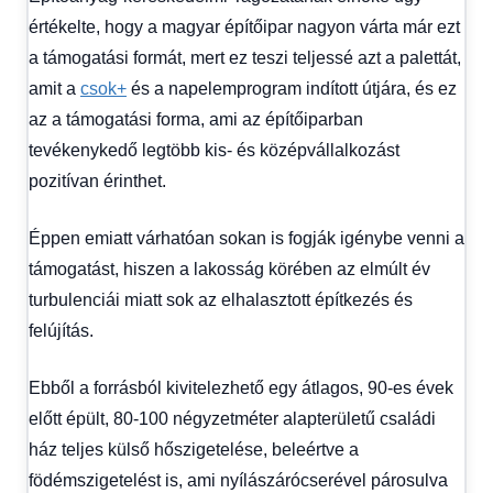
értékelte, hogy a magyar építőipar nagyon várta már ezt
a támogatási formát, mert ez teszi teljessé azt a palettát,
amit a
csok+
és a napelemprogram indított útjára, és ez
az a támogatási forma, ami az építőiparban
tevékenykedő legtöbb kis- és középvállalkozást
pozitívan érinthet.
Éppen emiatt várhatóan sokan is fogják igénybe venni a
támogatást, hiszen a lakosság körében az elmúlt év
turbulenciái miatt sok az elhalasztott építkezés és
felújítás.
Ebből a forrásból kivitelezhető egy átlagos, 90-es évek
előtt épült, 80-100 négyzetméter alapterületű családi
ház teljes külső hőszigetelése, beleértve a
födémszigetelést is, ami nyílászárócserével párosulva