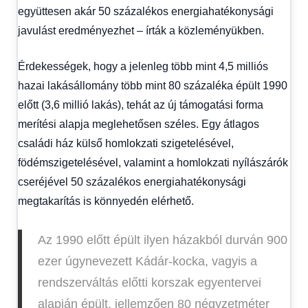
együttesen akár 50 százalékos energiahatékonysági
javulást eredményezhet – írták a közleményükben.
Érdekességek, hogy a jelenleg több mint 4,5 milliós
hazai lakásállomány több mint 80 százaléka épült 1990
előtt (3,6 millió lakás), tehát az új támogatási forma
merítési alapja meglehetősen széles. Egy átlagos
családi ház külső homlokzati szigetelésével,
födémszigetelésével, valamint a homlokzati nyílászárók
cseréjével 50 százalékos energiahatékonysági
megtakarítás is könnyedén elérhető.
Az 1990 előtt épült ilyen házakból durván 900
ezer úgynevezett Kádár-kocka, vagyis a
rendszerváltás előtti korszak egyentervei
alapján épült, jellemzően 80 négyzetméter