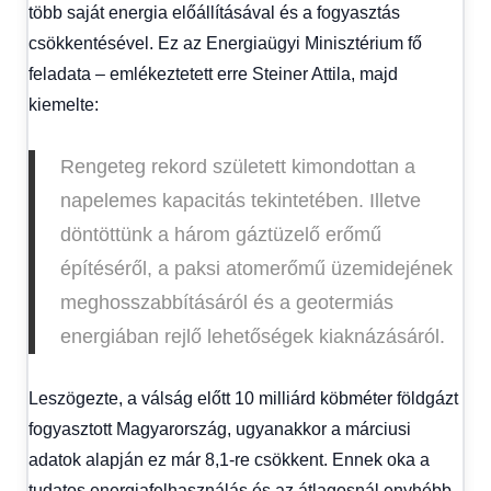
több saját energia előállításával és a fogyasztás
csökkentésével. Ez az Energiaügyi Minisztérium fő
feladata – emlékeztetett erre Steiner Attila, majd
kiemelte:
Rengeteg rekord született kimondottan a
napelemes kapacitás tekintetében. Illetve
döntöttünk a három gáztüzelő erőmű
építéséről, a paksi atomerőmű üzemidejének
meghosszabbításáról és a geotermiás
energiában rejlő lehetőségek kiaknázásáról.
Leszögezte, a válság előtt 10 milliárd köbméter földgázt
fogyasztott Magyarország, ugyanakkor a márciusi
adatok alapján ez már 8,1-re csökkent. Ennek oka a
tudatos energiafelhasználás és az átlagosnál enyhébb