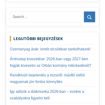
nem
térítendő
támogatás
Search
2024
for:
Otthon
Search
Felújítási
Program
LEGUTÓBBI BEJEGYZÉSEK
2024
Üzemanyag árak: ismét olcsóbban tankolhatunk!
Árrésstop kivezetése: 2026-ban vagy 2027-ben
fogják kivezetni az Orbán kormány intézkedését?
Rendkívüli bejelentés a rezsiről: másfél millió
magyarnak jön fontos könnyítés
Így adózik a diákmunka 2026-ban – ezekre a
szabályokra figyelni kell