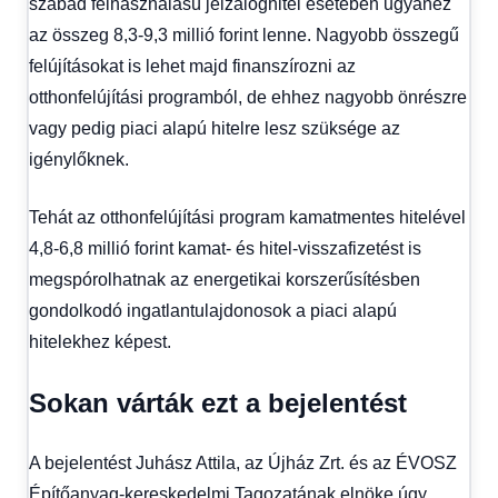
szabad felhasználású jelzáloghitel esetében ugyanez
az összeg 8,3-9,3 millió forint lenne. Nagyobb összegű
felújításokat is lehet majd finanszírozni az
otthonfelújítási programból, de ehhez nagyobb önrészre
vagy pedig piaci alapú hitelre lesz szüksége az
igénylőknek.
Tehát az otthonfelújítási program kamatmentes hitelével
4,8-6,8 millió forint kamat- és hitel-visszafizetést is
megspórolhatnak az energetikai korszerűsítésben
gondolkodó ingatlantulajdonosok a piaci alapú
hitelekhez képest.
Sokan várták ezt a bejelentést
A bejelentést Juhász Attila, az Újház Zrt. és az ÉVOSZ
Építőanyag-kereskedelmi Tagozatának elnöke úgy