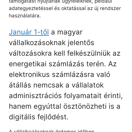
támogatást nyújtanak ügyfeleiknek, például
adategyeztetéssel és oktatással az új rendszer
használatára.
Január 1-től
a magyar
vállalkozásoknak jelentős
változásokra kell felkészülniük az
energetikai számlázás terén. Az
elektronikus számlázásra való
átállás nemcsak a vállalatok
adminisztrációs folyamatait érinti,
hanem egyúttal ösztönözheti is a
digitális fejlődést.
A vállalkozásoknak érdemes időben