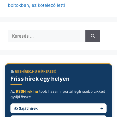
boltokban, ez kötelező lett!
Keresés:
RSSHÍREK.HU HÍRKERESŐ
Friss hírek egy helyen
Az
RSSHírek.hu
több hazai hírportál legfrissebb cikkeit
gyűjti össze.
✍️ Saját hírek
→