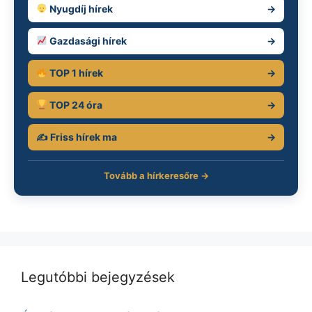
Nyugdíj hírek
→
Gazdasági hírek
→
TOP 1 hírek
→
TOP 24 óra
→
✍️ Friss hírek ma
→
Tovább a hírkeresőre →
Legutóbbi bejegyzések