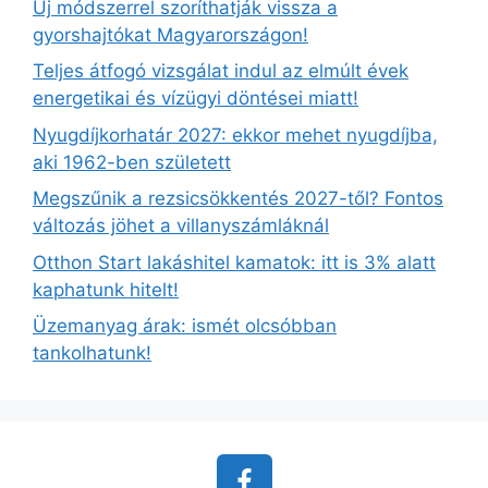
Új módszerrel szoríthatják vissza a
gyorshajtókat Magyarországon!
Teljes átfogó vizsgálat indul az elmúlt évek
energetikai és vízügyi döntései miatt!
Nyugdíjkorhatár 2027: ekkor mehet nyugdíjba,
aki 1962-ben született
Megszűnik a rezsicsökkentés 2027-től? Fontos
változás jöhet a villanyszámláknál
Otthon Start lakáshitel kamatok: itt is 3% alatt
kaphatunk hitelt!
Üzemanyag árak: ismét olcsóbban
tankolhatunk!