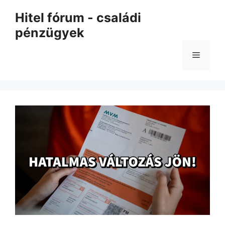
Kilépés
Hitel fórum - családi
a
pénzügyek
tartalomba
Menü