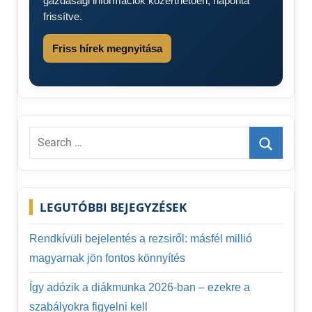
gazdasági információk közérthetően, naponta
frissítve.
Friss hírek megnyitása
Search
for:
Search
LEGUTÓBBI BEJEGYZÉSEK
Rendkívüli bejelentés a rezsiről: másfél millió
magyarnak jön fontos könnyítés
Így adózik a diákmunka 2026-ban – ezekre a
szabályokra figyelni kell