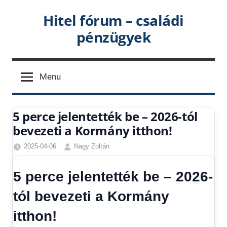
Skip
Hitel fórum – családi
to
pénzügyek
content
Menu
5 perce jelentették be – 2026-tól
bevezeti a Kormány itthon!
2025-04-06
Nagy Zoltán
Egyéb
,
Friss
5 perce jelentették be – 2026-
hírek
,
Gazdaság
,
tól bevezeti a Kormány
Hírek
,
itthon!
Hírek
1