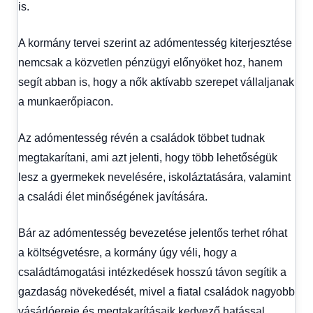
is.
A kormány tervei szerint az adómentesség kiterjesztése
nemcsak a közvetlen pénzügyi előnyöket hoz, hanem
segít abban is, hogy a nők aktívabb szerepet vállaljanak
a munkaerőpiacon.
Az adómentesség révén a családok többet tudnak
megtakarítani, ami azt jelenti, hogy több lehetőségük
lesz a gyermekek nevelésére, iskoláztatására, valamint
a családi élet minőségének javítására.
Bár az adómentesség bevezetése jelentős terhet róhat
a költségvetésre, a kormány úgy véli, hogy a
családtámogatási intézkedések hosszú távon segítik a
gazdaság növekedését, mivel a fiatal családok nagyobb
vásárlóereje és megtakarításaik kedvező hatással