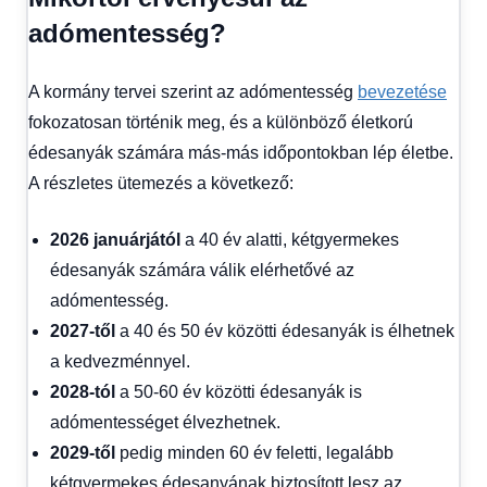
adómentesség?
A kormány tervei szerint az adómentesség
bevezetése
fokozatosan történik meg, és a különböző életkorú
édesanyák számára más-más időpontokban lép életbe.
A részletes ütemezés a következő:
2026 januárjától
a 40 év alatti, kétgyermekes
édesanyák számára válik elérhetővé az
adómentesség.
2027-től
a 40 és 50 év közötti édesanyák is élhetnek
a kedvezménnyel.
2028-tól
a 50-60 év közötti édesanyák is
adómentességet élvezhetnek.
2029-től
pedig minden 60 év feletti, legalább
kétgyermekes édesanyának biztosított lesz az