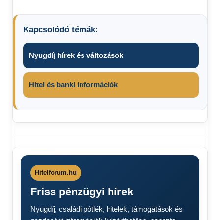
Kapcsolódó témák:
Nyugdíj hírek és változások
Hitel és banki információk
2026-tól
bevezetik
5
perce
Hitelforum.hu
jött
Friss pénzügyi hírek
Adókedvezmények
2026
Nyugdíj, családi pótlék, hitelek, támogatások és