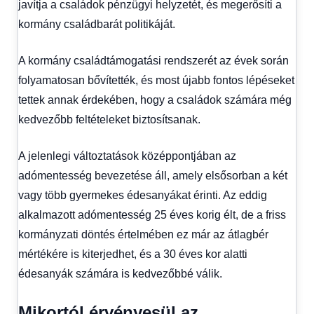
javítja a családok pénzügyi helyzetét, és megerősíti a
kormány családbarát politikáját.
A kormány családtámogatási rendszerét az évek során
folyamatosan bővítették, és most újabb fontos lépéseket
tettek annak érdekében, hogy a családok számára még
kedvezőbb feltételeket biztosítsanak.
A jelenlegi változtatások középpontjában az
adómentesség bevezetése áll, amely elsősorban a két
vagy több gyermekes édesanyákat érinti. Az eddig
alkalmazott adómentesség 25 éves korig élt, de a friss
kormányzati döntés értelmében ez már az átlagbér
mértékére is kiterjedhet, és a 30 éves kor alatti
édesanyák számára is kedvezőbbé válik.
Mikortól érvényesül az