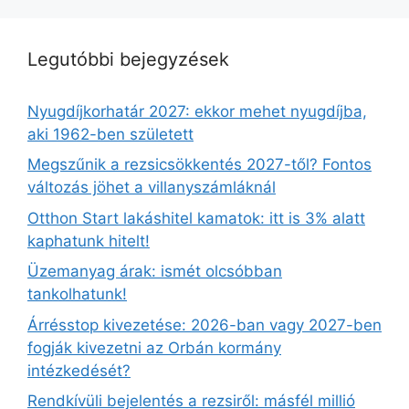
Legutóbbi bejegyzések
Nyugdíjkorhatár 2027: ekkor mehet nyugdíjba,
aki 1962-ben született
Megszűnik a rezsicsökkentés 2027-től? Fontos
változás jöhet a villanyszámláknál
Otthon Start lakáshitel kamatok: itt is 3% alatt
kaphatunk hitelt!
Üzemanyag árak: ismét olcsóbban
tankolhatunk!
Árrésstop kivezetése: 2026-ban vagy 2027-ben
fogják kivezetni az Orbán kormány
intézkedését?
Rendkívüli bejelentés a rezsiről: másfél millió