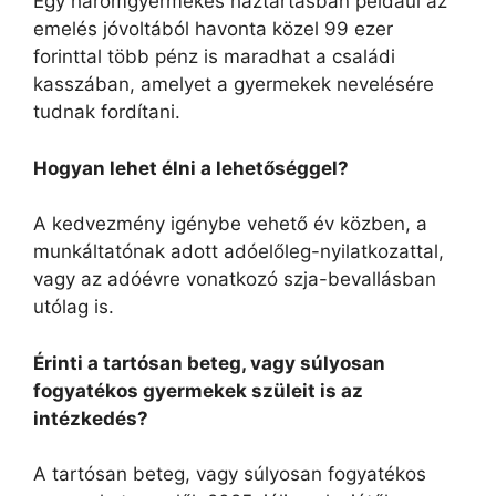
Egy háromgyermekes háztartásban például az
emelés jóvoltából havonta közel 99 ezer
forinttal több pénz is maradhat a családi
kasszában, amelyet a gyermekek nevelésére
tudnak fordítani.
Hogyan lehet élni a lehetőséggel?
A kedvezmény igénybe vehető év közben, a
munkáltatónak adott adóelőleg-nyilatkozattal,
vagy az adóévre vonatkozó szja-bevallásban
utólag is.
Érinti a tartósan beteg, vagy súlyosan
fogyatékos gyermekek szüleit is az
intézkedés?
A tartósan beteg, vagy súlyosan fogyatékos