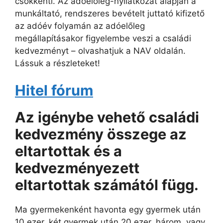
csökkenti. Az adóelőleg-nyilatkozat alapján a
munkáltató, rendszeres bevételt juttató kifizető
az adóév folyamán az adóelőleg
megállapításakor figyelembe veszi a családi
kedvezményt – olvashatjuk a NAV oldalán.
Lássuk a részleteket!
Hitel fórum
Az igénybe vehető családi
kedvezmény összege az
eltartottak és a
kedvezményezett
eltartottak számától függ.
Ma gyermekenként havonta egy gyermek után
10 ezer, két gyermek után 20 ezer, három, vagy