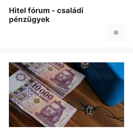
Kilépés
Hitel fórum - családi
a
pénzügyek
tartalomba
Menü