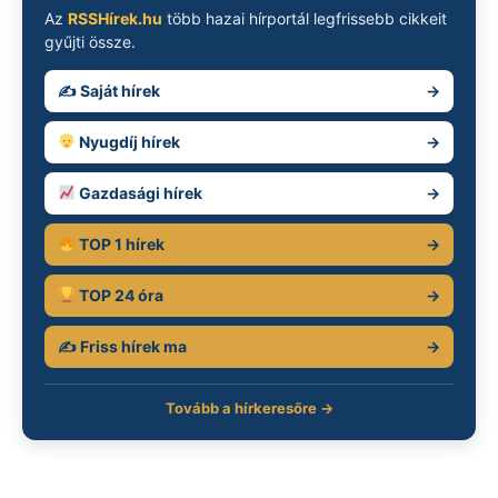
Az
RSSHírek.hu
több hazai hírportál legfrissebb cikkeit
gyűjti össze.
✍️ Saját hírek
→
Nyugdíj hírek
→
Gazdasági hírek
→
TOP 1 hírek
→
TOP 24 óra
→
✍️ Friss hírek ma
→
Tovább a hírkeresőre →