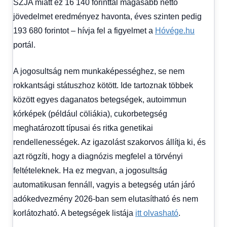
SZJA miatt ez 16 140 forinttal magasabb nettó
jövedelmet eredményez havonta, éves szinten pedig
193 680 forintot – hívja fel a figyelmet a
Hóvége.hu
portál.
A jogosultság nem munkaképességhez, se nem
rokkantsági státuszhoz kötött. Ide tartoznak többek
között egyes daganatos betegségek, autoimmun
kórképek (például cöliákia), cukorbetegség
meghatározott típusai és ritka genetikai
rendellenességek. Az igazolást szakorvos állítja ki, és
azt rögzíti, hogy a diagnózis megfelel a törvényi
feltételeknek. Ha ez megvan, a jogosultság
automatikusan fennáll, vagyis a betegség után járó
adókedvezmény 2026-ban sem elutasítható és nem
korlátozható. A betegségek listája
itt olvasható
.