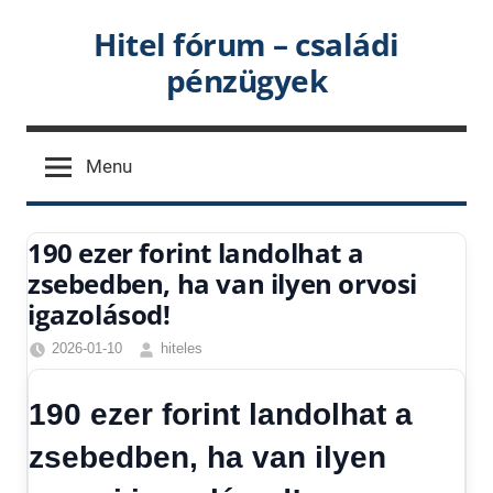
Skip
Hitel fórum – családi
to
pénzügyek
content
Menu
190 ezer forint landolhat a
zsebedben, ha van ilyen orvosi
igazolásod!
2026-01-10
hiteles
Friss
hírek
,
190 ezer forint landolhat a
Gazdaság
,
Hírek
,
zsebedben, ha van ilyen
Hírek