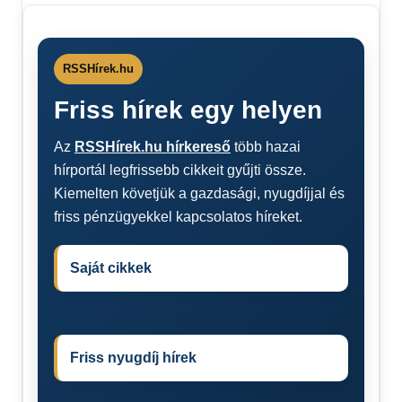
RSSHírek.hu
Friss hírek egy helyen
Az
RSSHírek.hu hírkereső
több hazai
hírportál legfrissebb cikkeit gyűjti össze.
Kiemelten követjük a gazdasági, nyugdíjjal és
friss pénzügyekkel kapcsolatos híreket.
Saját cikkek
Friss nyugdíj hírek