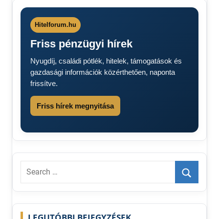
2026
Orvosi
igazolás
Hitelforum.hu
Személyi
Friss pénzügyi hírek
jövedelemadó
Nyugdíj, családi pótlék, hitelek, támogatások és
gazdasági információk közérthetően, naponta
frissítve.
Friss hírek megnyitása
Search
for:
Search
LEGUTÓBBI BEJEGYZÉSEK