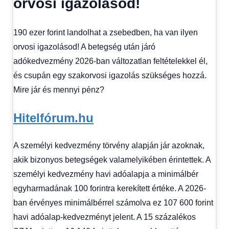
orvosi igazolásod!
1
kézből
,
Hitel
190 ezer forint landolhat a zsebedben, ha van ilyen
fórum
orvosi igazolásod! A betegség után járó
adókedvezmény 2026-ban változatlan feltételekkel él,
és csupán egy szakorvosi igazolás szükséges hozzá.
Mire jár és mennyi pénz?
Hitelfórum.hu
A személyi kedvezmény törvény alapján jár azoknak,
akik bizonyos betegségek valamelyikében érintettek. A
személyi kedvezmény havi adóalapja a minimálbér
egyharmadának 100 forintra kerekített értéke. A 2026-
ban érvényes minimálbérrel számolva ez 107 600 forint
havi adóalap-kedvezményt jelent. A 15 százalékos