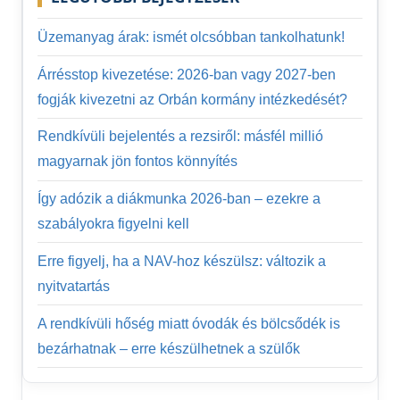
Üzemanyag árak: ismét olcsóbban tankolhatunk!
Árrésstop kivezetése: 2026-ban vagy 2027-ben
fogják kivezetni az Orbán kormány intézkedését?
Rendkívüli bejelentés a rezsiről: másfél millió
magyarnak jön fontos könnyítés
Így adózik a diákmunka 2026-ban – ezekre a
szabályokra figyelni kell
Erre figyelj, ha a NAV-hoz készülsz: változik a
nyitvatartás
A rendkívüli hőség miatt óvodák és bölcsődék is
bezárhatnak – erre készülhetnek a szülők