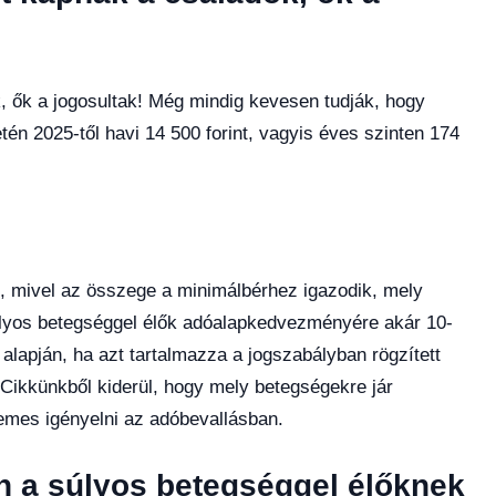
k, ők a jogosultak! Még mindig kevesen tudják, hogy
n 2025-től havi 14 500 forint, vagyis éves szinten 174
 mivel az összege a minimálbérhez igazodik, mely
súlyos betegséggel élők adóalapkedvezményére akár 10-
 alapján, ha azt tartalmazza a jogszabályban rögzített
. Cikkünkből kiderül, hogy mely betegségekre jár
mes igényelni az adóbevallásban.
 a súlyos betegséggel élőknek