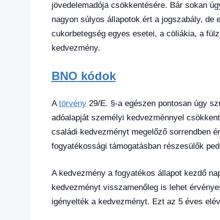
jövedelemadója csökkentésére. Bár sokan úgy 
nagyon súlyos állapotok ért a jogszabály, de ez
cukorbetegség egyes esetei, a cöliákia, a fül
kedvezmény.
BNO kódok
A
törvény
29/E. §-a egészen pontosan úgy sz
adóalapját személyi kedvezménnyel csökkent
családi kedvezményt megelőző sorrendben érv
fogyatékossági támogatásban részesülők ped
A kedvezmény a fogyatékos állapot kezdő nap
kedvezményt visszamenőleg is lehet érvényes
igényelték a kedvezményt. Ezt az 5 éves elévü