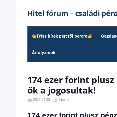
Skip
Hitel fórum – családi pé
to
content
Friss hírek percről percre
Gazdas
Árfolyamok
174 ezer forint plus
ők a jogosultak!
2025-04-23
hiteles
Friss
hírek
,
174 ezer forint plusz pén