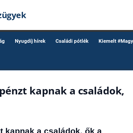
nzügyek
ág
Nyugdíj hírek
Családi pótlék
Kiemelt #Magy
z pénzt kapnak a családok,
zt kapnak a családok, ők a