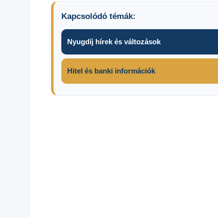
Kapcsolódó témák:
Nyugdíj hírek és változások
Hitel és banki információk
adókedvezmény
2025
BNO kód
betegségek
listája