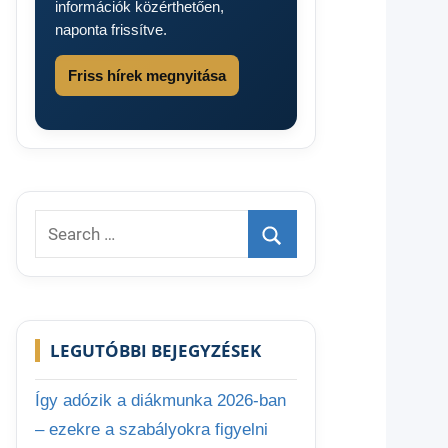
információk közérthetően,
naponta frissítve.
Friss hírek megnyitása
Search
for:
Search
LEGUTÓBBI BEJEGYZÉSEK
Így adózik a diákmunka 2026-ban
– ezekre a szabályokra figyelni