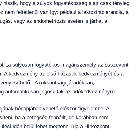
hiszik, hogy a súlyos fogyatékosság alatt csak tényleg
 nem feltétlenül van így: például a laktózintolerancia, a
zúgás, vagy az endometriozis esetén is járhat a
ól: „a súlyosan fogyatékos magánszemély az összevont
i. A kedvezmény az első házasok kedvezményét és a
ényesíthető.” A rokkantsági járadékban,
ig automatikusan jogosultak az adókedvezményre.
jának hónapjában vehető először figyelembe. A
íteni, ha a betegség fennállt, de korábban nem
lési időn belül lehet megtenni írja a Hirközpont.