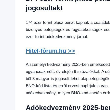
Hírek
,
Hírek
jogosultak!
1
kézből
174 ezer forint plusz pénzt kapnak a családo
bizonyos betegségek és fogyatékosságok eseté
ezer forint adókedvezmény járhat.
Hitel-fórum.hu >>
A személyi kedvezmény 2025-ben emelkedett,
ugyancsak nőtt: év elején 9 százalékkal. A 
ből 3 magyar is jogosult lehet alapbetegségük
BNO-kód lista és erről orvosi papírjuk is van
adókedvezmény, milyen BNO-kód esetén érde
Adókedvezmény 2025-ben