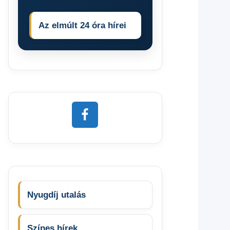
Az elmúlt 24 óra hírei
Nyugdíj utalás
Színes hírek