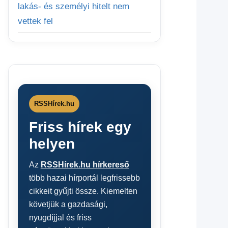
lakás- és személyi hitelt nem
vettek fel
RSSHírek.hu
Friss hírek egy
helyen
Az
RSSHírek.hu hírkereső
több hazai hírportál legfrissebb
cikkeit gyűjti össze. Kiemelten
követjük a gazdasági,
nyugdíjjal és friss