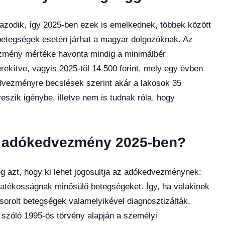
azodik, így 2025-ben ezek is emelkednek, többek között
etegségek esetén járhat a magyar dolgozóknak. Az
zmény mértéke havonta mindig a minimálbér
ekítve, vagyis 2025-től 14 500 forint, mely egy évben
kedvezményre becslések szerint akár a lakosok 35
eszik igénybe, illetve nem is tudnak róla, hogy
ég adókedvezmény 2025-ben?
 azt, hogy ki lehet jogosultja az adókedvezménynek:
gyatékosságnak minősülő betegségeket. Így, ha valakinek
lsorolt betegségek valamelyikével diagnosztizálták,
 szóló 1995-ös törvény alapján a személyi