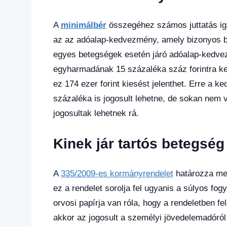
A
minimálbér
összegéhez számos juttatás ig
az az adóalap-kedvezmény, amely bizonyos b
egyes betegségek esetén járó adóalap-kedve
egyharmadának 15 százaléka száz forintra ker
ez 174 ezer forint kiesést jelenthet. Erre a 
százaléka is jogosult lehetne, de sokan nem v
jogosultak lehetnek rá.
Kinek jár tartós betegs
A
335/2009-es kormányrendelet
határozza meg
ez a rendelet sorolja fel ugyanis a súlyos fo
orvosi papírja van róla, hogy a rendeletben fe
akkor az jogosult a személyi jövedelemadóról