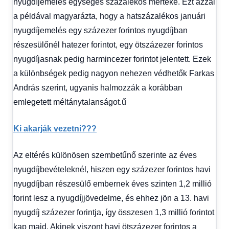
nyugdíjemelés egységes százalékos mértéke. Ezt azzal
a példával magyarázta, hogy a hatszázalékos januári
nyugdíjemelés egy százezer forintos nyugdíjban
részesülőnél hatezer forintot, egy ötszázezer forintos
nyugdíjasnak pedig harmincezer forintot jelentett. Ezek
a különbségek pedig nagyon nehezen védhetők Farkas
András szerint, ugyanis halmozzák a korábban
emlegetett méltánytalanságot.ű
Ki akarják vezetni???
Az eltérés különösen szembetűnő szerinte az éves
nyugdíjbevételeknél, hiszen egy százezer forintos havi
nyugdíjban részesülő embernek éves szinten 1,2 millió
forint lesz a nyugdíjjövedelme, és ehhez jön a 13. havi
nyugdíj százezer forintja, így összesen 1,3 millió forintot
kap majd. Akinek viszont havi ötszázezer forintos a