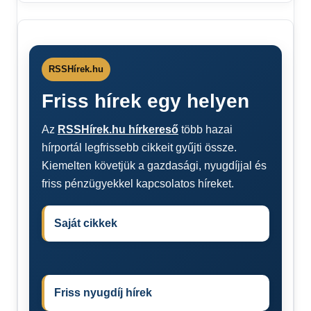
RSSHírek.hu
Friss hírek egy helyen
Az
RSSHírek.hu hírkereső
több hazai
hírportál legfrissebb cikkeit gyűjti össze.
Kiemelten követjük a gazdasági, nyugdíjjal és
friss pénzügyekkel kapcsolatos híreket.
Saját cikkek
Friss nyugdíj hírek