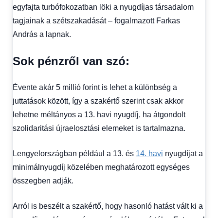
egyfajta turbófokozatban löki a nyugdíjas társadalom
tagjainak a szétszakadását – fogalmazott Farkas
András a lapnak.
Sok pénzről van szó:
Évente akár 5 millió forint is lehet a különbség a
juttatások között, így a szakértő szerint csak akkor
lehetne méltányos a 13. havi nyugdíj, ha átgondolt
szolidaritási újraelosztási elemeket is tartalmazna.
Lengyelországban például a 13. és
14. havi
nyugdíjat a
minimálnyugdíj közelében meghatározott egységes
összegben adják.
Arról is beszélt a szakértő, hogy hasonló hatást vált ki a