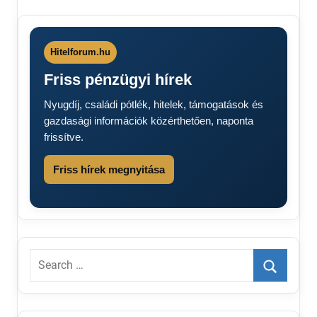
Nyugdíj
Hitelforum.hu
Friss pénzügyi hírek
Nyugdíj, családi pótlék, hitelek, támogatások és
gazdasági információk közérthetően, naponta
frissítve.
Friss hírek megnyitása
Search
for:
Search