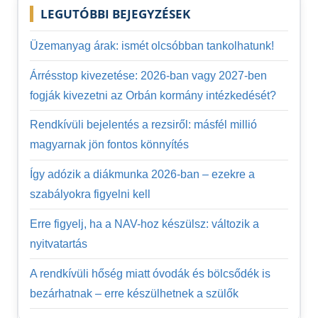
LEGUTÓBBI BEJEGYZÉSEK
Üzemanyag árak: ismét olcsóbban tankolhatunk!
Árrésstop kivezetése: 2026-ban vagy 2027-ben
fogják kivezetni az Orbán kormány intézkedését?
Rendkívüli bejelentés a rezsiről: másfél millió
magyarnak jön fontos könnyítés
Így adózik a diákmunka 2026-ban – ezekre a
szabályokra figyelni kell
Erre figyelj, ha a NAV-hoz készülsz: változik a
nyitvatartás
A rendkívüli hőség miatt óvodák és bölcsődék is
bezárhatnak – erre készülhetnek a szülők