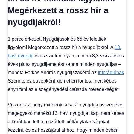
Hitel
Megérkezett a rossz hír a
fórum
nyugdíjakról!
1 perce érkezett Nyugdíjasok és 65 év felettiek
figyelem! Megérkezett a rossz hír a nyugdíjakról! A
13.
havi nyugdíj
éves szinten olyan, mintha 8,3 százalékos
éves plusz nyugdíjemelést kapna minden nyugdíjas –
mondta Farkas András nyugdíjszakértő az
Inforádiónak
.
Szerinte ez egyébként kiemelten fontos, mert képes
enyhíteni az elszegényedési csúszda meredekségét.
Viszont az, hogy mindenki a saját nyugdíja összegével
megegyező mértékű 13. havi nyugdíjat kap, nem képes
a korábban felhalmozódott méltánytalanságokat
kezelni, és ez hozzájárul ahhoz, hogy minden évben