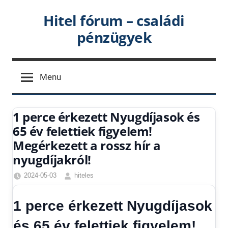
Skip
Hitel fórum – családi
to
pénzügyek
content
Menu
1 perce érkezett Nyugdíjasok és
65 év felettiek figyelem!
Megérkezett a rossz hír a
nyugdíjakról!
2024-05-03
hiteles
Friss
hírek
,
1 perce érkezett Nyugdíjasok
Gazdaság
,
Hírek
,
és 65 év felettiek figyelem!