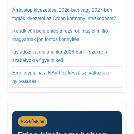
Árrésstop kivezetése: 2026-ban vagy 2027-ben
fogják kivezetni az Orbán kormány intézkedését?
Rendkívüli bejelentés a rezsiről: másfél millió
magyarnak jön fontos könnyítés
Így adózik a diákmunka 2026-ban – ezekre a
szabályokra figyelni kell
Erre figyelj, ha a NAV-hoz készülsz: változik a
nyitvatartás
RSSHírek.hu