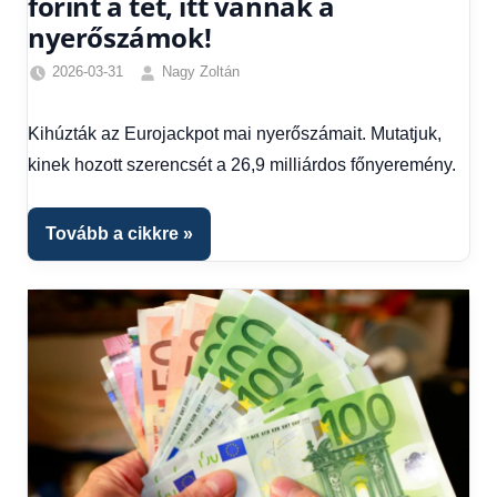
forint a tét, itt vannak a
nyerőszámok!
2026-03-31
Nagy Zoltán
Friss
hírek
,
Kihúzták az Eurojackpot mai nyerőszámait. Mutatjuk,
Gazdaság
,
kinek hozott szerencsét a 26,9 milliárdos főnyeremény.
Hírek
,
Hírek
1
Tovább a cikkre
kézből
,
Hitel
fórum