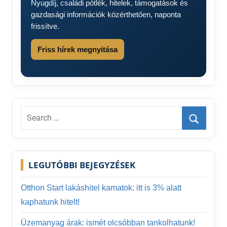
Nyugdíj, családi pótlék, hitelek, támogatások és
gazdasági információk közérthetően, naponta
frissítve.
Friss hírek megnyitása
Search
for:
Search
LEGUTÓBBI BEJEGYZÉSEK
Otthon Start lakáshitel kamatok: itt is 3% alatt
kaphatunk hitelt!
Üzemanyag árak: ismét olcsóbban tankolhatunk!