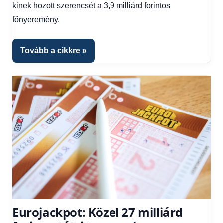
kinek hozott szerencsét a 3,9 milliárd forintos
Hírek
1
főnyeremény.
kézből
Tovább a cikkre
Eurojackpot: Közel 27 milliárd