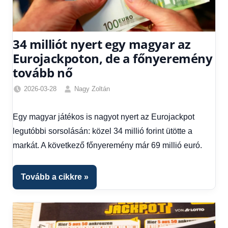
34 milliót nyert egy magyar az
Eurojackpoton, de a főnyeremény
tovább nő
2026-03-28
Nagy Zoltán
Friss
hírek
,
Egy magyar játékos is nagyot nyert az Eurojackpot
Gazdaság
,
legutóbbi sorsolásán: közel 34 millió forint ütötte a
Hírek
,
Hírek
markát. A következő főnyeremény már 69 millió euró.
1
kézből
,
Tovább a cikkre
Hitel
fórum