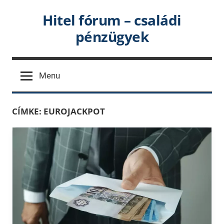
Skip
Hitel fórum – családi
to
pénzügyek
content
Menu
CÍMKE:
EUROJACKPOT