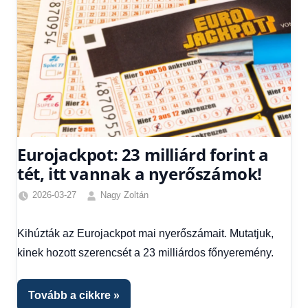
Eurojackpot: 23 milliárd forint a
tét, itt vannak a nyerőszámok!
2026-03-27
Nagy Zoltán
Friss
hírek
,
Kihúzták az Eurojackpot mai nyerőszámait. Mutatjuk,
Hírek
,
kinek hozott szerencsét a 23 milliárdos főnyeremény.
Hírek
1
kézből
Tovább a cikkre