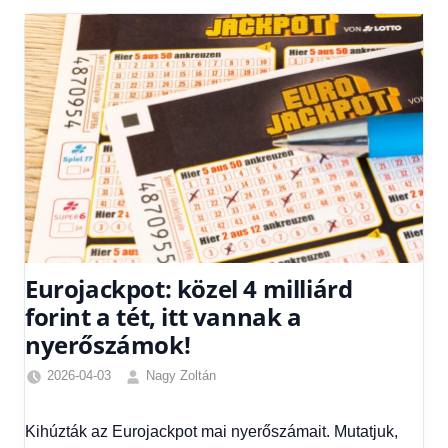
Eurojackpot: közel 4 milliárd
forint a tét, itt vannak a
nyerőszámok!
2026-04-03
Nagy Zoltán
Friss
hírek
,
Kihúzták az Eurojackpot mai nyerőszámait. Mutatjuk,
Hírek
,