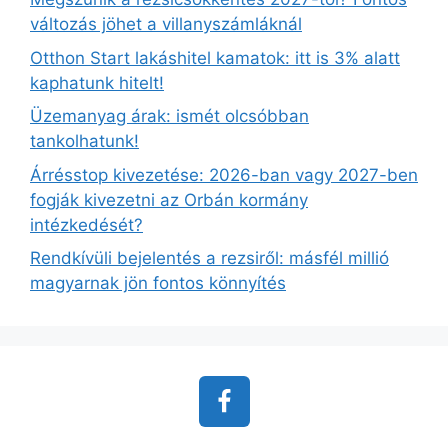
változás jöhet a villanyszámláknál
Otthon Start lakáshitel kamatok: itt is 3% alatt
kaphatunk hitelt!
Üzemanyag árak: ismét olcsóbban
tankolhatunk!
Árrésstop kivezetése: 2026-ban vagy 2027-ben
fogják kivezetni az Orbán kormány
intézkedését?
Rendkívüli bejelentés a rezsiről: másfél millió
magyarnak jön fontos könnyítés