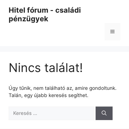
Kilépés
Hitel fórum - családi
a
pénzügyek
tartalomba
Menü
Nincs találat!
Úgy tűnik, nem található az, amire gondoltunk.
Talán, egy újabb keresés segíthet.
Keresés: