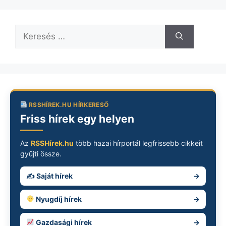
Keresés:
RSSHÍREK.HU HÍRKERESŐ
Friss hírek egy helyen
Az
RSSHírek.hu
több hazai hírportál legfrissebb cikkeit
gyűjti össze.
✍️ Saját hírek
→
Nyugdíj hírek
→
Gazdasági hírek
→