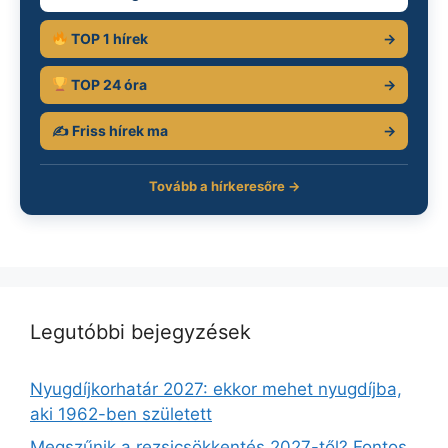
TOP 1 hírek
→
TOP 24 óra
→
✍️ Friss hírek ma
→
Tovább a hírkeresőre →
Legutóbbi bejegyzések
Nyugdíjkorhatár 2027: ekkor mehet nyugdíjba,
aki 1962-ben született
Megszűnik a rezsicsökkentés 2027-től? Fontos