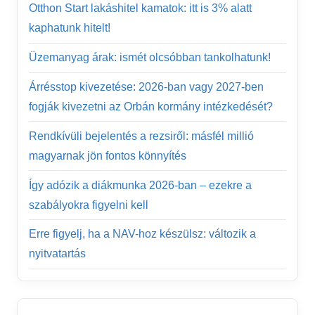
Otthon Start lakáshitel kamatok: itt is 3% alatt
kaphatunk hitelt!
Üzemanyag árak: ismét olcsóbban tankolhatunk!
Árrésstop kivezetése: 2026-ban vagy 2027-ben
fogják kivezetni az Orbán kormány intézkedését?
Rendkívüli bejelentés a rezsiről: másfél millió
magyarnak jön fontos könnyítés
Így adózik a diákmunka 2026-ban – ezekre a
szabályokra figyelni kell
Erre figyelj, ha a NAV-hoz készülsz: változik a
nyitvatartás