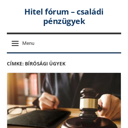
Skip
Hitel fórum – családi
to
pénzügyek
content
Menu
CÍMKE:
BÍRÓSÁGI ÜGYEK