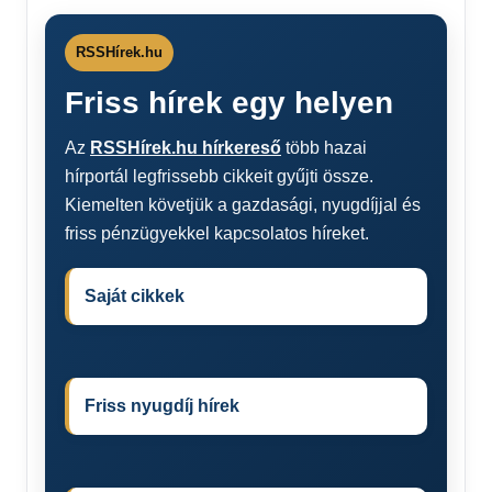
RSSHírek.hu
Friss hírek egy helyen
Az
RSSHírek.hu hírkereső
több hazai
hírportál legfrissebb cikkeit gyűjti össze.
Kiemelten követjük a gazdasági, nyugdíjjal és
friss pénzügyekkel kapcsolatos híreket.
Saját cikkek
Friss nyugdíj hírek