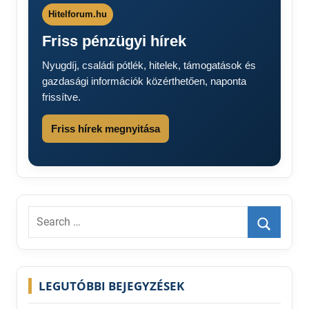
Hitelforum.hu
Friss pénzügyi hírek
Nyugdíj, családi pótlék, hitelek, támogatások és
gazdasági információk közérthetően, naponta
frissítve.
Friss hírek megnyitása
Search
for:
Search
LEGUTÓBBI BEJEGYZÉSEK