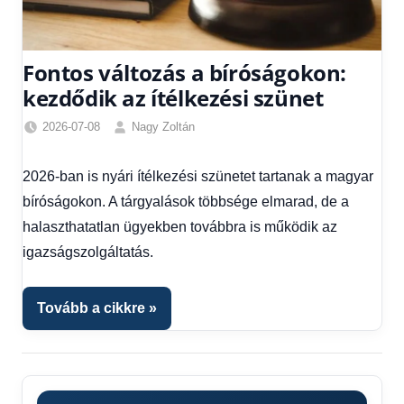
Fontos változás a bíróságokon:
kezdődik az ítélkezési szünet
2026-07-08
Nagy Zoltán
Friss
hírek
,
2026-ban is nyári ítélkezési szünetet tartanak a magyar
Hírek
,
bíróságokon. A tárgyalások többsége elmarad, de a
Hitel
fórum
halaszthatatlan ügyekben továbbra is működik az
igazságszolgáltatás.
Tovább a cikkre