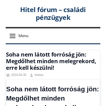
Skip
Hitel fórum – családi
to
pénzügyek
content
Menu
Soha nem látott forróság jön:
Megdőlhet minden melegrekord,
erre kell készülni!
2024-04-30
hiteles
Friss
hírek
,
Soha nem látott forróság jön:
Gazdaság
,
Hírek
,
Megdőlhet minden
Hitel