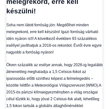
melegrekord, erre kell
fórum
készülni!
Soha nem látott forróság jön: Megdőlhet minden
melegrekord, erre kell készülni! Igazi forróság várható
idén nyáron is!!! A következő években 93 százalékos
eséllyel javíthatjuk a 2016-os rekordot. Évről évre egyre
nagyobb a forróság nyáron!
Ötven százalék az esélye annak, hogy 2026-ig legalább
átmenetileg meghaladja a 1,5 Celsius-fokot az
iparosodás előtti szinthez képest a felmelegedés –
közölte hétfőn a Meteorológiai Világszervezet (WMO).A
2015-ös párizsi klímaegyezményben a világ országai
célul tűzték ki, hogy jóval 2 Celsius-fok alatt, lehetőleg
1,5 fokon tartsák a globális átlaghőmérséklet