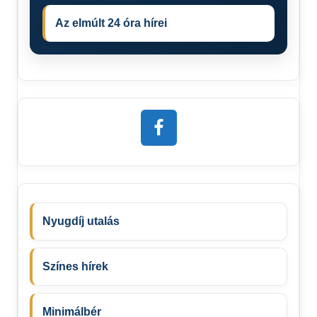
Az elmúlt 24 óra hírei
Nyugdíj utalás
Színes hírek
Minimálbér