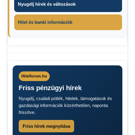
Nyugdíj hírek és változások
Hitel és banki információk
forróság
hőség
meleg
Hitelforum.hu
Friss pénzügyi hírek
Nyugdíj, családi pótlék, hitelek, támogatások és
gazdasági információk közérthetően, naponta
frissítve.
Friss hírek megnyitása