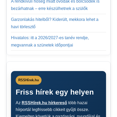
A rendkívüli hőség miatt óvodák és bölcsődék is
bezárhatnak – erre készülhetnek a szülők
Garzonlakás hitelből? Kiderült, mekkora lehet a
havi törlesztő
Hivatalos: itt a 2026/2027-es tanév rendje,
megvannak a szünetek időpontjai
RSSHírek.hu
Friss hírek egy helyen
Az
RSSHírek.hu hírkereső
több hazai
hírportál legfrissebb cikkeit gyűjti össze.
Kiemelten követjük a gazdasági, nyugdíjjal és