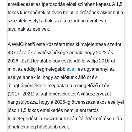
emelkedését az iparosodás előtti szinthez képest. A 1,5
fokos küszöbérték öt éven belüli elérésének akkor nulla
százalék esélyt adtak, azóta azonban évről évre
javulnak az esélyek.
A WMO hétfő este közzétett friss klímajelentése szerint
93 százalék a valószínűsége annak, hogy 2022 és
2026 között legalább egy esztendő felváltja 2016-ot
mint az eddigi legmelegebb
évet
, és ugyanennyi az
esélye annak is, hogy az előttünk álló öt év
átlaghőmérséklete meghaladja a megelőző öt év
(2017–2021) átlaghőmérsékletét.A világszervezet
hangsúlyozza, hogy a 2026-ig ötvenszázalékos eséllyel
jósolt 1,5 fokos emelkedés nem jelent tartós
felmelegedést, a küszöbnek számító érték elérése után
jöhetnek még hűvösebb évek.