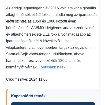
Az eddigi legmelegebb év 2016 volt, amikor a globális
átlaghőmérséklet 1,2 fokkal haladta meg az iparosodás
előtti szintet, az 1850 és 1900 közötti évek
hőmérsékletét. A WMO ideiglenes adatai szerint a múlt
év átlaghőmérséklete 1,11 fokkal volt magasabb az
iparosodás előttinél.A következő klíma-
világkonferenciát novemberben tartják az egyiptomi
Sarm-el-Sejk vörös-tengeri üdülőhelyen, ahova
harmincezer résztvevőt, köztük 120 állam- és
kormányfőt várnak.
Fontosabb hírek
Cikk frissítve: 2024.11.06
Kapcsolódó témák: