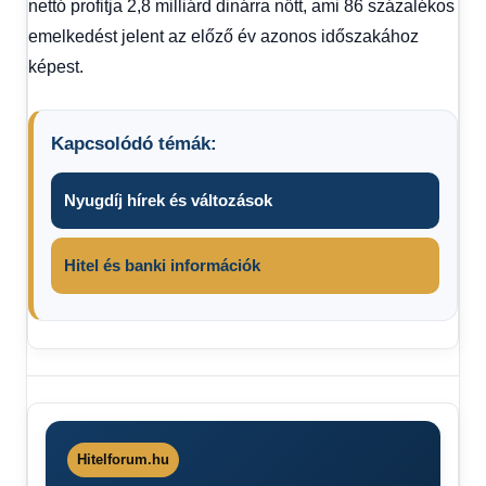
nettó profitja 2,8 milliárd dinárra nőtt, ami 86 százalékos
emelkedést jelent az előző év azonos időszakához
képest.
Kapcsolódó témák:
Nyugdíj hírek és változások
Hitel és banki információk
Benzin
ára
2026
Gázolaj
Hitelforum.hu
árak