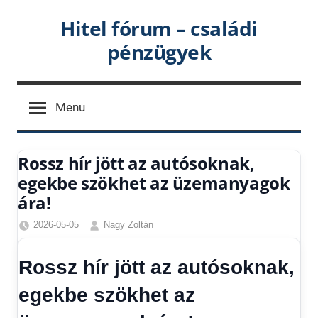
Skip
Hitel fórum – családi
to
pénzügyek
content
Menu
Rossz hír jött az autósoknak,
egekbe szökhet az üzemanyagok
ára!
2026-05-05
Nagy Zoltán
Friss
hírek
,
Rossz hír jött az autósoknak,
Hírek
egekbe szökhet az