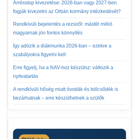
Árrésstop kivezetése: 2026-ban vagy 2027-ben
fogják kivezetni az Orbán kormány intézkedését?
Rendkívüli bejelentés a rezsiről: másfél millió
magyarnak jön fontos könnyítés
Így adózik a diákmunka 2026-ban – ezekre a
szabályokra figyelni kell
Erre figyelj, ha a NAV-hoz készülsz: változik a
nyitvatartás
A rendkívüli hőség miatt óvodák és bölcsődék is
bezárhatnak – erre készülhetnek a szülők