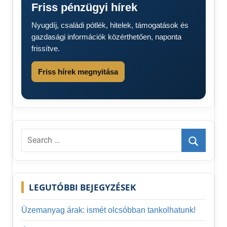
Friss pénzügyi hírek
2025
Üzemanyag
Nyugdíj, családi pótlék, hitelek, támogatások és
ára 2026
gazdasági információk közérthetően, naponta
üzemanyag
frissítve.
árak
védett
Friss hírek megnyitása
üzemanyagár
Search
for:
Search
LEGUTÓBBI BEJEGYZÉSEK
Üzemanyag árak: ismét olcsóbban tankolhatunk!