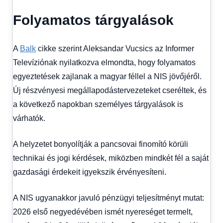
Folyamatos tárgyalások
A
Balk
cikke szerint Aleksandar Vucsics az Informer
Televíziónak nyilatkozva elmondta, hogy folyamatos
egyeztetések zajlanak a magyar féllel a NIS jövőjéről.
Új részvényesi megállapodástervezeteket cseréltek, és
a következő napokban személyes tárgyalások is
várhatók.
A helyzetet bonyolítják a pancsovai finomító körüli
technikai és jogi kérdések, miközben mindkét fél a saját
gazdasági érdekeit igyekszik érvényesíteni.
A NIS ugyanakkor javuló pénzügyi teljesítményt mutat:
2026 első negyedévében ismét nyereséget termelt,