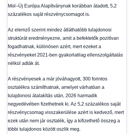
Mol–Új Európa Alapítványnak korábban átadott, 5,2
százalékos saját részvénycsomagot is.
Az elemző szerint mindez átláthatóbb tulajdonosi
struktúrát eredményezne, amit a befektetők pozitívan
fogadhatnak, különösen azért, mert ezeket a
részvényeket 2021-ben gyakorlatilag ellenszolgáltatás
nélkül adták át.
A részvényesek a már jóváhagyott, 300 forintos
osztalékra számíthatnak, amelyet várhatóan a
tulajdonosi átalakítás után, 2026 harmadik
negyedévében fizethetnek ki. Az 5,2 százalékos saját
részvénycsomag visszakerülése azért is kedvező, mert
ezek után nem jár osztalék, így a kifizethető összeg a
többi tulajdonos között oszlik meg.