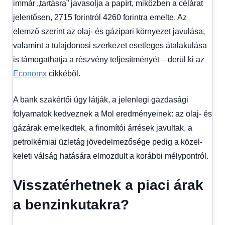
immár „tartásra” javasolja a papírt, miközben a célárat
jelentősen, 2715 forintról 4260 forintra emelte. Az
elemző szerint az olaj- és gázipari környezet javulása,
valamint a tulajdonosi szerkezet esetleges átalakulása
is támogathatja a részvény teljesítményét – derül ki az
Economx
cikkéből.
A bank szakértői úgy látják, a jelenlegi gazdasági
folyamatok kedveznek a Mol eredményeinek: az olaj- és
gázárak emelkedtek, a finomítói árrések javultak, a
petrolkémiai üzletág jövedelmezősége pedig a közel-
keleti válság hatására elmozdult a korábbi mélypontról.
Visszatérhetnek a piaci árak
a benzinkutakra?