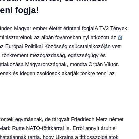
eni fogja!
minden Magyar ember életét érinteni fogja!A TV2 Tények
miniszterelnök az albán fővárosban nyilatkozott az
őt
 Európai Politikai Közösség csúcstalálkozóján vett
ia, tönkrement mezőgazdaság, egészségügy és
csatlakozása Magyarországnak, mondta Orbán Viktor.
genek és idegen zsoldosok akarják tönkre tenni az
zöntek egymásnak, de tárgyalt Friedriech Merz német
ark Rutte NATO-főtitkárral is. Erről annyit árult el
tatlannak tartja, hogy Ukrajna a titkosszolgálatok