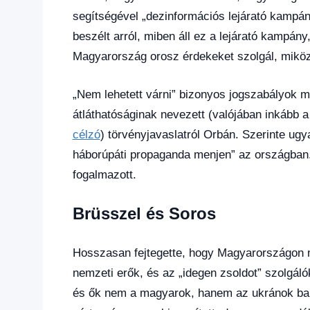
segítségével „dezinformációs lejárató kampá
beszélt arról, miben áll ez a lejárató kampán
Magyarország orosz érdekeket szolgál, miköz
„Nem lehetett várni” bizonyos jogszabályok m
átláthatóságinak nevezett (valójában inkább a
célzó
) törvényjavaslatról Orbán. Szerinte ugya
háborúpáti propaganda menjen” az országban.
fogalmazott.
Brüsszel és Soros
Hosszasan fejtegette, hogy Magyarországon min
nemzeti erők, és az „idegen zsoldot” szolgál
és ők nem a magyarok, hanem az ukránok baráta