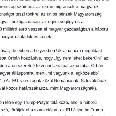
arország számára: az ukrán migránsok a magyarok
tonságot teszi tönkre, az uniós pénzek Magyarország
magyar mezőgazdaság, az egészségügy és a
20 milliárd euró veszett el magyar gazdaságban a háború
 magyar családok és cégek.
zását, de ebben a helyzetben Ukrajna nem megoldást
zott Orbán hozzátéve, hogy „így nem lehet bekerülni” az
en áron szeretné felvenni Ukrajnát az unióba, Orbán
 magyar álláspontra, mert „mi vagyunk a legközelebb”
”. (Az EU-s országok közül Romániának, Szlovákiának
val közös határszakasza, mint Magyarországnak).
n létre egy Trump-Putyin találkozó, ahol a háború
szó, töröljék el a szankciókat, az EU álljon be Trump