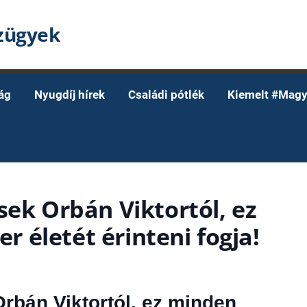
nzügyek
ág
Nyugdíj hírek
Családi pótlék
Kiemelt #Magy
sek Orbán Viktortól, ez
 életét érinteni fogja!
Orbán Viktortól, ez minden