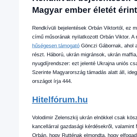
hírek
,
Gazdaság
,
Magyar ember életét érint
Hírek
,
Hírek
1
Rendkívüli bejelentések Orbán Viktortól, ez 
kézből
,
című műsorának nyilatkozott Orbán Viktor. A 
Hitel
hűségesen támogató
Gönczi Gábornak, ahol az
fórum
részt. Háború, ukrán migránsok, ukrán maff
nyugdíjrendszer: ezt jelenté Ukrajna uniós 
Szerinte Magyarország támadás alatt áll, ide
országot írja 444.
Hitelfórum.hu
Volodimir Zelenszkij ukrán elnökkel csak kös
kancellárral gazdasági kérdésekről, valamint M
Orbán, hogy Rutténak elmondta, hogy elfogadha