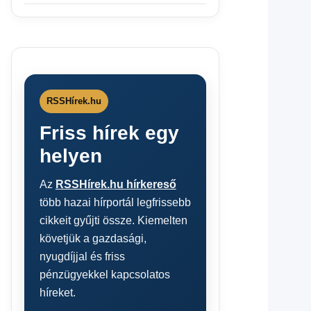
RSSHírek.hu
Friss hírek egy
helyen
Az
RSSHírek.hu hírkereső
több hazai hírportál legfrissebb
cikkeit gyűjti össze. Kiemelten
követjük a gazdasági,
nyugdíjjal és friss
pénzügyekkel kapcsolatos
híreket.