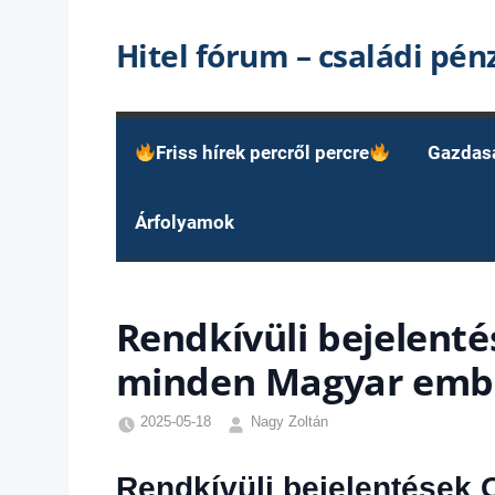
Skip
Hitel fórum – családi pé
to
content
Friss hírek percről percre
Gazdas
Árfolyamok
Rendkívüli bejelenté
minden Magyar ember
2025-05-18
Nagy Zoltán
Egyéb
,
Friss
Rendkívüli bejelentések 