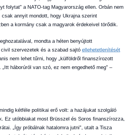
nyt folytat” a NATO-tag Magyarország ellen. Orbán nem
y, csak annyit mondott, hogy Ukrajna szerint
ben a kormány csak a magyarok érdekeivel törődik.
eghozatalával, mondta a héten benyújtott
 civil szervezetek és a szabad sajtó
ellehetetlenítését
nis nem lehet tűrni, hogy „külföldről finanszírozott
 „Itt háborúról van szó, ez nem engedhető meg” –
dig kétféle politikai erő volt: a hazájukat szolgáló
ók. Ez utóbbiakat most Brüsszel és Soros finanszírozza,
i. „Így próbálnak hatalomra jutni”, utalt a Tisza