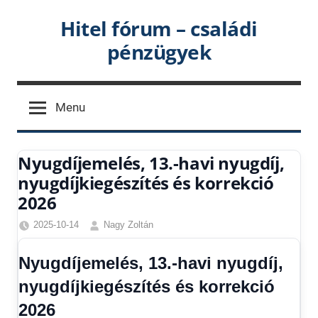
Skip
Hitel fórum – családi
to
pénzügyek
content
Menu
Nyugdíjemelés, 13.-havi nyugdíj,
nyugdíjkiegészítés és korrekció
2026
2025-10-14
Nagy Zoltán
Egyéb
,
Friss
Nyugdíjemelés, 13.-havi nyugdíj,
hírek
,
nyugdíjkiegészítés és korrekció
Gazdaság
,
Hírek
,
2026