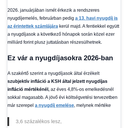
2026. januárjában ismét érkezik a rendszeres
nyugdíjemelés, februárban pedig
a 13. havi nyugdíj is
az érintettek számlájára
kerül majd. A fentiekkel együtt
a nyugdíjasok a következő hónapok során közel ezer
milliárd forint plusz juttatásban részesülhetnek.
Ez vár a nyugdíjasokra 2026-ban
A szakértő szerint a nyugdíjasok által érzékelt
szubjektív infláció a KSH által jelzett nyugdíjas
infláció mértékénél,
az éves 4,8%-os emelkedésnél
sokkal magasabb. A jövő évi költségvetési tervezetben
már szerepel
a nyugdíj emelése
, melynek mértéke
3,6 százalékos lesz,