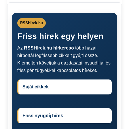
RSSHírek.hu
Friss hírek egy helyen
Az
RSSHírek.hu hírkereső
több hazai
hírportál legfrissebb cikkeit gyűjti össze.
Kiemelten követjük a gazdasági, nyugdíjjal és
friss pénzügyekkel kapcsolatos híreket.
Saját cikkek
Friss nyugdíj hírek