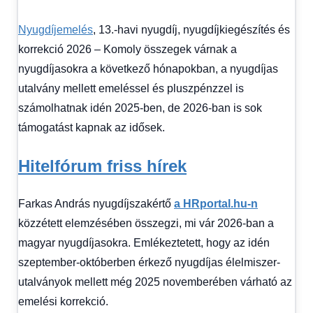
Hírek
1
Nyugdíjemelés
, 13.-havi nyugdíj, nyugdíjkiegészítés és
kézből
,
Hitel
korrekció 2026 – Komoly összegek várnak a
fórum
nyugdíjasokra a következő hónapokban, a nyugdíjas
utalvány mellett emeléssel és pluszpénzzel is
számolhatnak idén 2025-ben, de 2026-ban is sok
támogatást kapnak az idősek.
Hitelfórum friss hírek
Farkas András nyugdíjszakértő
a HRportal.hu-n
közzétett elemzésében összegzi, mi vár 2026-ban a
magyar nyugdíjasokra. Emlékeztetett, hogy az idén
szeptember-októberben érkező nyugdíjas élelmiszer-
utalványok mellett még 2025 novemberében várható az
emelési korrekció.