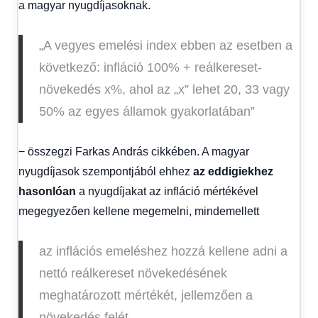
a magyar nyugdíjasoknak.
„A vegyes emelési index ebben az esetben a
következő: infláció 100% + reálkereset-
növekedés x%, ahol az „x” lehet 20, 33 vagy
50% az egyes államok gyakorlatában”
− összegzi Farkas András cikkében. A magyar
nyugdíjasok szempontjából ehhez
az eddigiekhez
hasonlóan
a nyugdíjakat az infláció mértékével
megegyezően kellene megemelni, mindemellett
az inflációs emeléshez hozzá kellene adni a
nettó reálkereset növekedésének
meghatározott mértékét, jellemzően a
növ
ekedés felét.