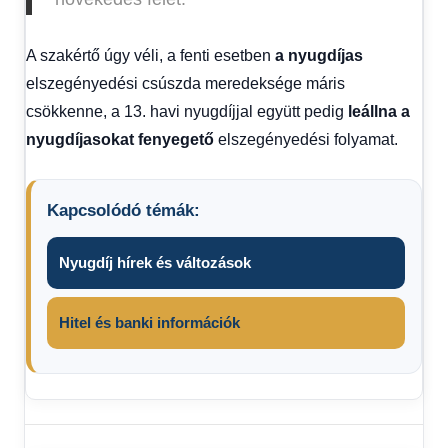
A szakértő úgy véli, a fenti esetben
a nyugdíjas
elszegényedési csúszda meredeksége máris
csökkenne, a 13. havi nyugdíjjal együtt pedig
leállna a
nyugdíjasokat fenyegető
elszegényedési folyamat.
Kapcsolódó témák:
Nyugdíj hírek és változások
Hitel és banki információk
13.