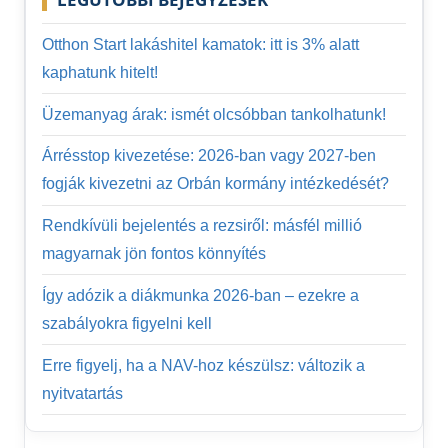
Otthon Start lakáshitel kamatok: itt is 3% alatt
kaphatunk hitelt!
Üzemanyag árak: ismét olcsóbban tankolhatunk!
Árrésstop kivezetése: 2026-ban vagy 2027-ben
fogják kivezetni az Orbán kormány intézkedését?
Rendkívüli bejelentés a rezsiről: másfél millió
magyarnak jön fontos könnyítés
Így adózik a diákmunka 2026-ban – ezekre a
szabályokra figyelni kell
Erre figyelj, ha a NAV-hoz készülsz: változik a
nyitvatartás