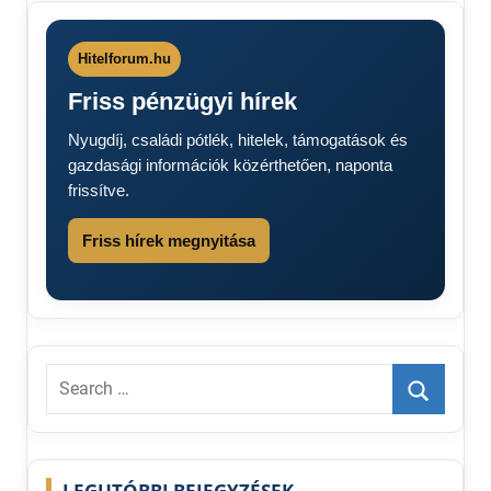
havi
nyugdíj
2026
Hitelforum.hu
2026
Friss pénzügyi hírek
Nyugdíj
Nyugdíj
Nyugdíj, családi pótlék, hitelek, támogatások és
2026
gazdasági információk közérthetően, naponta
Nyugdíjasok
frissítve.
figyelem
Nyugdíjemelés
Friss hírek megnyitása
2026
Nyugdíjkiegészítés
2026
Nyugdíjkorrekció
2026
Search
for:
Search
LEGUTÓBBI BEJEGYZÉSEK