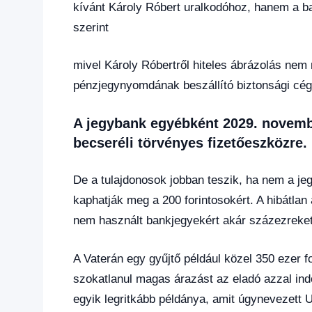
kívánt Károly Róbert uralkodóhoz, hanem a ba
szerint
mivel Károly Róbertről hiteles ábrázolás nem m
pénzjegynyomdának beszállító biztonsági cég
A jegybank egyébként 2029. novembe
becseréli törvényes fizetőeszközre.
De a tulajdonosok jobban teszik, ha nem a je
kaphatják meg a 200 forintosokért. A hibátlan
nem használt bankjegyekért akár százezreket 
A Vaterán egy gyűjtő például közel 350 ezer fo
szokatlanul magas árazást az eladó azzal ind
egyik legritkább példánya, amit úgynevezett 