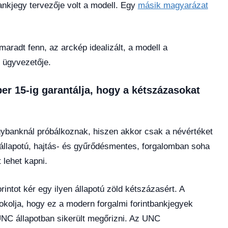
nkjegy tervezője volt a modell. Egy
másik magyarázat
aradt fenn, az arckép idealizált, a modell a
 ügyvezetője.
r 15-ig garantálja, hogy a kétszázasokat
gybanknál próbálkoznak, hiszen akkor csak a névértéket
 állapotú, hajtás- és gyűrődésmentes, forgalomban soha
lehet kapni.
rintot kér egy ilyen állapotú zöld kétszázasért. A
okolja, hogy ez a modern forgalmi forintbankjegyek
UNC állapotban sikerült megőrizni. Az UNC