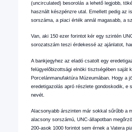
(uncirculated) besorolás a lehető legjobb, tö
használt készpénzre utal. Emellett pedig az i
sorszáma, a piaci érték annál magasabb, a s
Van, aki 150 ezer forintot kér egy szintén UN
sorozatszám teszi érdekessé az ajánlatot, h
A bankjegyhez az eladó csatolt egy eredetigaz
felügyelőbizottsági elnöki tisztségében saját k
Porcelánmanufaktúra Múzeumában. Hogy a jöv
eredetigazolás apró részlete gondoskodik, e sz
nevét.
Alacsonyabb árszinten már sokkal sűrűbb a mez
alacsony sorszámú, UNC-állapotban megőrzöt
200-asok 1000 forintot sem érnek a Vatera pi