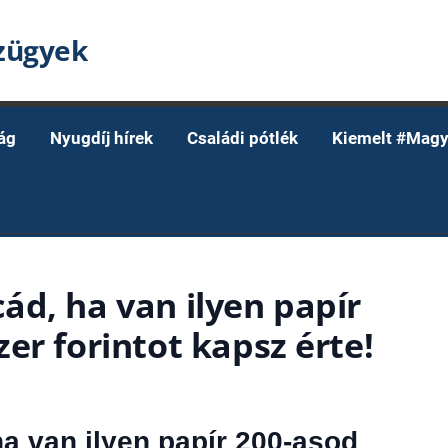
nzügyek
ág
Nyugdíj hírek
Családi pótlék
Kiemelt #Magy
ád, ha van ilyen papír
er forintot kapsz érte!
a van ilyen papír 200-asod