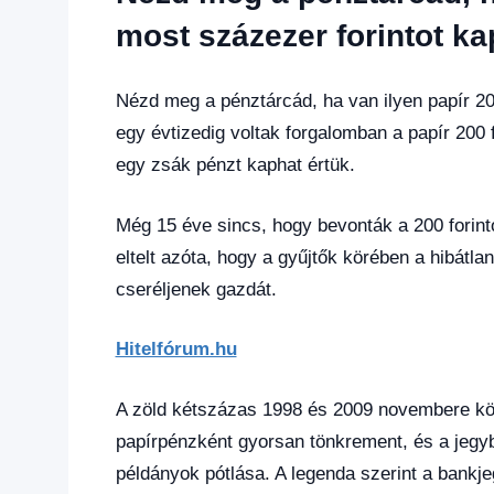
hírek
,
Gazdaság
,
most százezer forintot ka
Hírek
,
Hírek
1
Nézd meg a pénztárcád, ha van ilyen papír 200
kézből
,
egy évtizedig voltak forgalomban a papír 200 f
Hitel
egy zsák pénzt kaphat értük.
fórum
Még 15 éve sincs, hogy bevonták a 200 forin
eltelt azóta, hogy a gyűjtők körében a hibátl
cseréljenek gazdát.
Hitelfórum.hu
A zöld kétszázas 1998 és 2009 novembere köz
papírpénzként gyorsan tönkrement, és a jegy
példányok pótlása. A legenda szerint a bankj