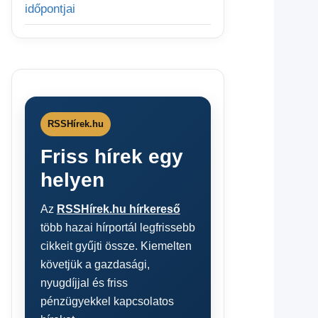
időpontjai
RSSHírek.hu
Friss hírek egy
helyen
Az
RSSHírek.hu hírkereső
több hazai hírportál legfrissebb
cikkeit gyűjti össze. Kiemelten
követjük a gazdasági,
nyugdíjjal és friss
pénzügyekkel kapcsolatos