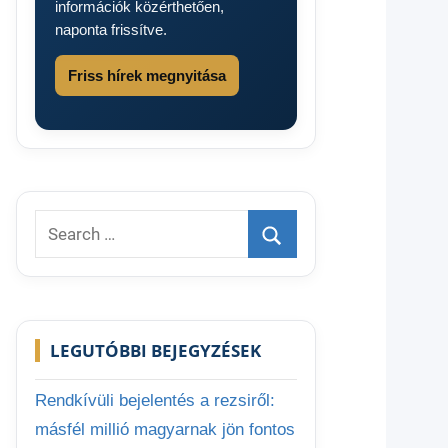
információk közérthetően,
naponta frissítve.
Friss hírek megnyitása
Search
for:
Search
LEGUTÓBBI BEJEGYZÉSEK
Rendkívüli bejelentés a rezsiről:
másfél millió magyarnak jön fontos