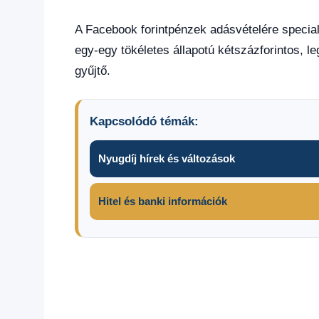
A Facebook forintpénzek adásvételére speciali
egy-egy tökéletes állapotú kétszázforintos, le
gyűjtő.
Kapcsolódó témák:
Nyugdíj hírek és változások
Hitel és banki információk
200
forintos
papírpénz