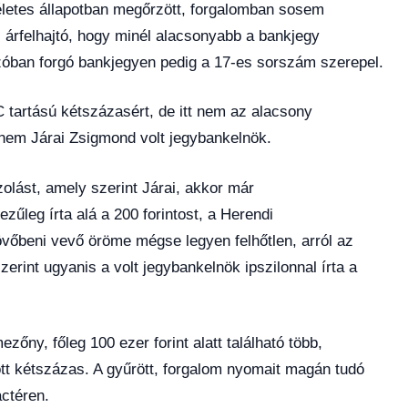
kéletes állapotban megőrzött, forgalomban sosem
s árfelhajtó, hogy minél alacsonyabb a bankjegy
zóban forgó bankjegyen pedig a 17-es sorszám szerepel.
C tartású kétszázasért, de itt nem az alacsony
anem Járai Zsigmond volt jegybankelnök.
olást, amely szerint Járai, akkor már
ezűleg írta alá a 200 forintost, a Herendi
őbeni vevő öröme mégse legyen felhőtlen, arról az
erint ugyanis a volt jegybankelnök ipszilonnal írta a
őny, főleg 100 ezer forint alatt található több,
t kétszázas. A gyűrött, forgalom nyomait magán tudó
actéren.