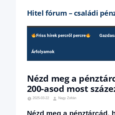
Skip
Hitel fórum – családi pé
to
content
Friss hírek percről percre
Gazdas
Árfolyamok
Nézd meg a pénztárc
200-asod most százez
2025-03-22
Nagy Zoltán
Egyéb
,
Friss
Nézd meg a pénztárcád, h