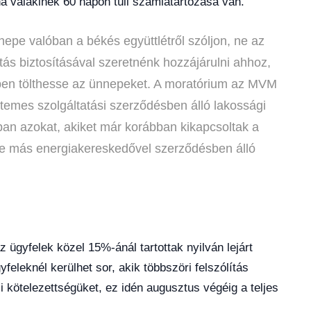
a valakinek 60 napon túli számlatartozása van.
nepe valóban a békés együttlétről szóljon, ne az
tás biztosításával szeretnénk hozzájárulni ahhoz,
en tölthesse az ünnepeket. A moratórium az MVM
temes szolgáltatási szerződésben álló lakossági
ban azokat, akiket már korábban kikapcsoltak a
letve más energiakereskedővel szerződésben álló
 ügyfelek közel 15%-ánál tartottak nyilván lejárt
feleknél kerülhet sor, akik többszöri felszólítás
si kötelezettségüket, ez idén augusztus végéig a teljes