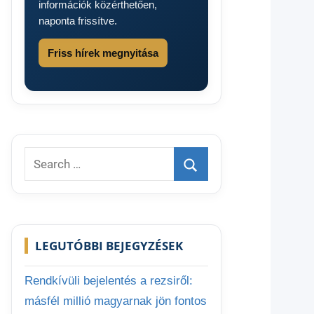
információk közérthetően,
naponta frissítve.
Friss hírek megnyitása
Search
for:
Search
LEGUTÓBBI BEJEGYZÉSEK
Rendkívüli bejelentés a rezsiről:
másfél millió magyarnak jön fontos