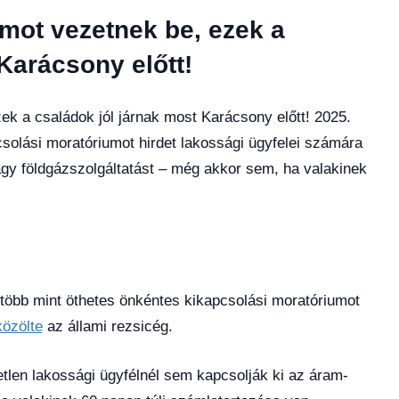
umot vezetnek be, ezek a
Karácsony előtt!
ek a családok jól járnak most Karácsony előtt! 2025.
csolási moratóriumot hirdet lakossági ügyfelei számára
y földgázszolgáltatást – még akkor sem, ha valakinek
 több mint öthetes önkéntes kikapcsolási moratóriumot
közölte
az állami rezsicég.
etlen lakossági ügyfélnél sem kapcsolják ki az áram-