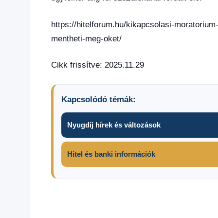
https://hitelforum.hu/kikapcsolasi-moratori
mentheti-meg-oket/
Cikk frissítve: 2025.11.29
Kapcsolódó témák:
Nyugdíj hírek és változások
Hitel és banki információk
Jó hír