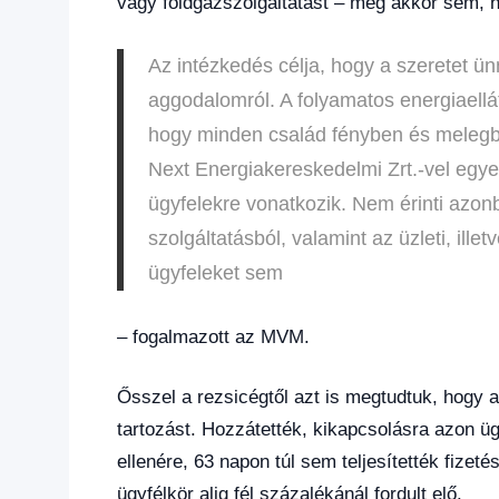
vagy földgázszolgáltatást – még akkor sem, h
Az intézkedés célja, hogy a szeretet ün
aggodalomról. A folyamatos energiaellá
hogy minden család fényben és melegb
Next Energiakereskedelmi Zrt.-vel egye
ügyfelekre vonatkozik. Nem érinti azon
szolgáltatásból, valamint az üzleti, il
ügyfeleket sem
– fogalmazott az MVM.
Ősszel a rezsicégtől azt is megtudtuk, hogy az
tartozást. Hozzátették, kikapcsolásra azon ügy
ellenére, 63 napon túl sem teljesítették fizeté
ügyfélkör alig fél százalékánál fordult elő.