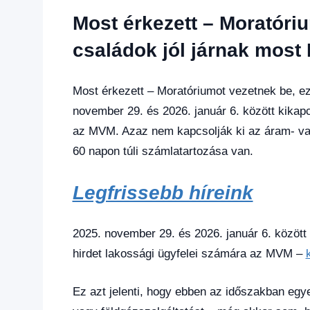
hírek
,
Most érkezett – Moratóri
Gazdaság
,
Hírek
,
családok jól járnak most 
Hírek
1
kézből
,
Most érkezett – Moratóriumot vezetnek be, ez
Hitel
november 29. és 2026. január 6. között kikap
fórum
az MVM. Azaz nem kapcsolják ki az áram- vag
60 napon túli számlatartozása van.
Legfrissebb híreink
2025. november 29. és 2026. január 6. között
hirdet lakossági ügyfelei számára az MVM –
Ez azt jelenti, hogy ebben az időszakban egy