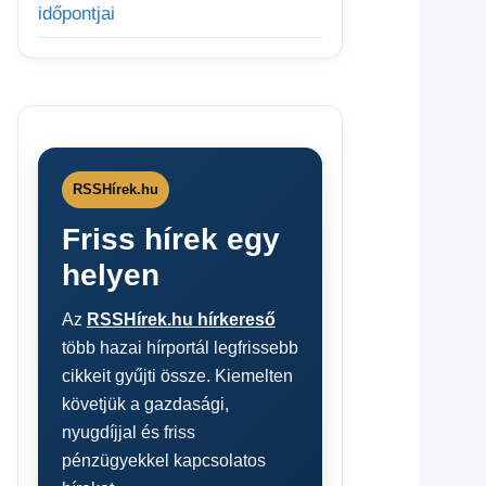
időpontjai
RSSHírek.hu
Friss hírek egy
helyen
Az
RSSHírek.hu hírkereső
több hazai hírportál legfrissebb
cikkeit gyűjti össze. Kiemelten
követjük a gazdasági,
nyugdíjjal és friss
pénzügyekkel kapcsolatos