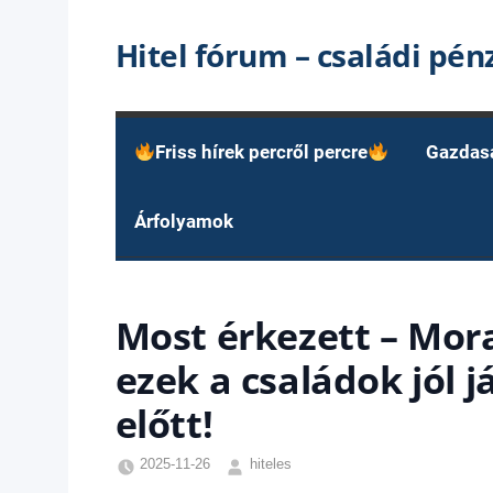
Skip
Hitel fórum – családi pé
to
content
Friss hírek percről percre
Gazdas
Árfolyamok
Most érkezett – Mor
ezek a családok jól 
előtt!
2025-11-26
hiteles
Friss