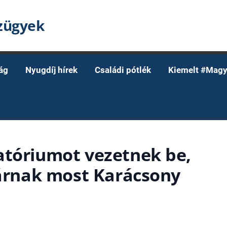
nzügyek
ág
Nyugdíj hírek
Családi pótlék
Kiemelt #Magy
atóriumot vezetnek be,
járnak most Karácsony