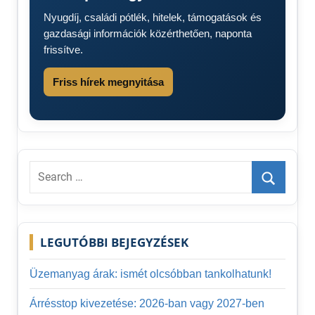
tüzijáték
Nyugdíj, családi pótlék, hitelek, támogatások és
2024
gazdasági információk közérthetően, naponta
frissítve.
Friss hírek megnyitása
Search
for:
Search
LEGUTÓBBI BEJEGYZÉSEK
Üzemanyag árak: ismét olcsóbban tankolhatunk!
Árrésstop kivezetése: 2026-ban vagy 2027-ben