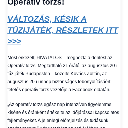
Operatív törzs!
kézből
VÁLTOZÁS, KÉSIK A
TŰZIJÁTÉK, RÉSZLETEK ITT
>>>
Most érkezett, HIVATALOS – meghozta a döntést az
Operatív törzs! Megtartható 21 órától az augusztus 20-i
tűzijáték Budapesten – közölte Kovács Zoltán, az
augusztus 20-i ünnep biztonságos lebonyolításáért
felelős operatív törzs vezetője a Facebook-oldalán.
„Az operatív törzs egész nap intenzíven figyelemmel
kísérte és óránként értékelte az időjárással kapcsolatos
fejleményeket. A jelenlegi előrejelzés és tudásunk