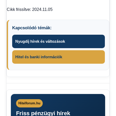
Cikk frissítve: 2024.11.05
Kapcsolódó témák:
Nyugdíj hírek és változások
Hitel és banki információk
Friss
hírek
0-24
Operatív
Hitelforum.hu
törzs
Friss pénzügyi hírek
tüzijáték