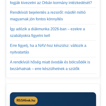
fogják kivezetni az Orbán kormány intézkedését?
Rendkívüli bejelentés a rezsiről: másfél millió
magyarnak jön fontos könnyítés
Így adózik a diákmunka 2026-ban – ezekre a
szabályokra figyelni kell
Erre figyelj, ha a NAV-hoz készülsz: változik a
nyitvatartás
A rendkívüli hőség miatt óvodák és bölcsődék is
bezárhatnak – erre készülhetnek a szülők
RSSHírek.hu