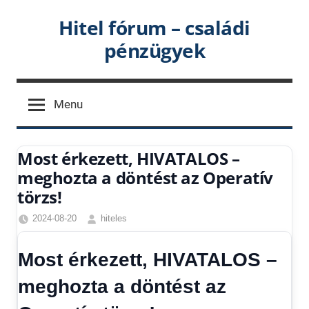
Skip
Hitel fórum – családi
to
pénzügyek
content
Menu
Most érkezett, HIVATALOS –
meghozta a döntést az Operatív
törzs!
2024-08-20
hiteles
Friss
hírek
,
Most érkezett, HIVATALOS –
Hírek
,
Hírek
meghozta a döntést az
1