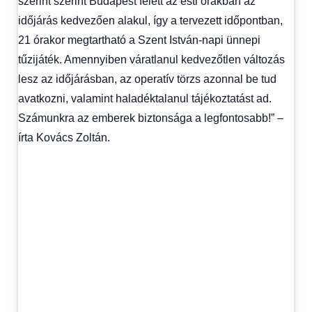
szerint szerint Budapest felett az esti órákban az
időjárás kedvezően alakul, így a tervezett időpontban,
21 órakor megtartható a Szent István-napi ünnepi
tűzijáték. Amennyiben váratlanul kedvezőtlen változás
lesz az időjárásban, az operatív törzs azonnal be tud
avatkozni, valamint haladéktalanul tájékoztatást ad.
Számunkra az emberek biztonsága a legfontosabb!” –
írta Kovács Zoltán.