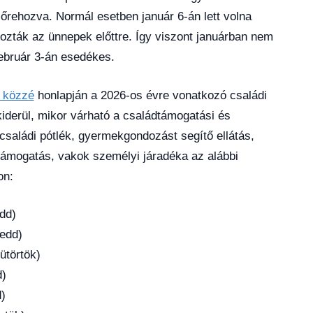
őrehozva. Normál esetben január 6-án lett volna
hozták az ünnepek előttre. Így viszont januárban nem
február 3-án esedékes.
e közzé
honlapján a 2026-os évre vonatkozó családi
 kiderül, mikor várható a családtámogatási és
családi pótlék, gyermekgondozást segítő ellátás,
ámogatás, vakok személyi járadéka az alábbi
on:
edd)
kedd)
sütörtök)
d)
d)