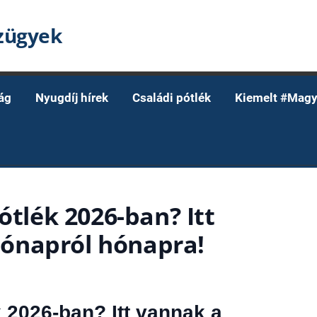
nzügyek
ág
Nyugdíj hírek
Családi pótlék
Kiemelt #Magy
ótlék 2026-ban? Itt
ónapról hónapra!
k 2026-ban? Itt vannak a