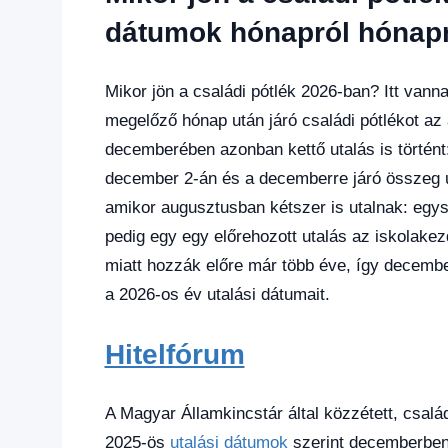
utalása
,
Friss
dátumok hónapról hónapr
hírek
,
Gazdaság
,
Hírek
,
Mikor jön a családi pótlék 2026-ban? Itt van
Hírek
megelőző hónap után járó családi pótlékot az 
1
decemberében azonban kettő utalás is történt:
kézből
,
december 2-án és a decemberre járó összeg u
Hitel
fórum
amikor augusztusban kétszer is utalnak: egys
pedig egy egy előrehozott utalás az iskolakez
miatt hozzák előre már több éve, így december
a 2026-os év utalási dátumait.
Hitelfórum
A Magyar Államkincstár által közzétett, csal
2025-ös
utalási dátumok
szerint decemberben 