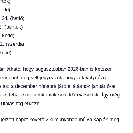
örtök)
kedd)
 24. (hétfő)
2. (péntek)
 (kedd)
2. (szerda)
(kedd)
már látható, hogy augusztusban 2026-ban is kétszer
 viszont meg kell jegyezzük, hogy a tavalyi évre
alás: a december hónapra járó ellátáshoz január 6-át
re, tehát ezek a dátumok sem kőbevésettek. Így még
utalás fog érkezni.
nt jelzett napot követő 2-4 munkanap múlva kapják meg