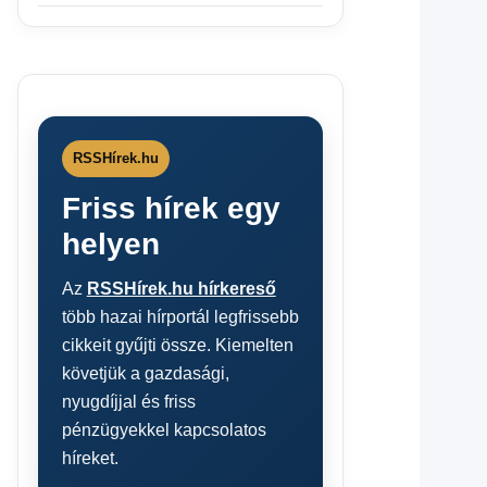
RSSHírek.hu
Friss hírek egy
helyen
Az
RSSHírek.hu hírkereső
több hazai hírportál legfrissebb
cikkeit gyűjti össze. Kiemelten
követjük a gazdasági,
nyugdíjjal és friss
pénzügyekkel kapcsolatos
híreket.