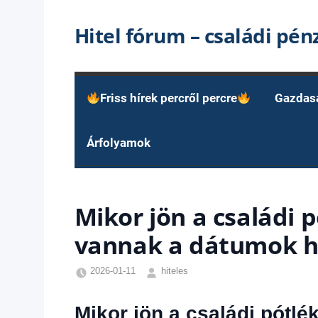
Skip
Hitel fórum – családi pé
to
content
Friss hírek percről percre
Gazdas
Árfolyamok
Mikor jön a családi p
vannak a dátumok h
2026-01-11
hiteles
Családi
pótlék
Mikor jön a családi pótlé