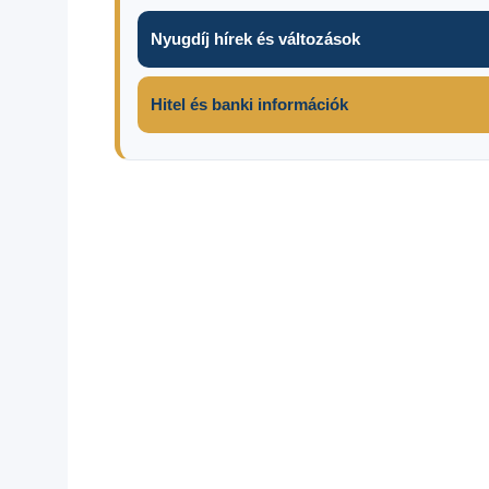
Nyugdíj hírek és változások
Hitel és banki információk
Családi
pótlék
2026
Családi
pótlék
utalás
2026
dátumok
Családi
pótlék
utalása