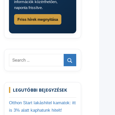
információk közérthetően,
naponta frissítve.
Friss hírek megnyitása
Search
for:
Search
LEGUTÓBBI BEJEGYZÉSEK
Otthon Start lakáshitel kamatok: itt
is 3% alatt kaphatunk hitelt!