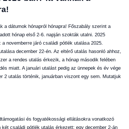
a!
nak a dátumok hónapról hónapra! Főszabály szerint a
adott hónap első 2-6. napján szokták utalni. 2025
 a novemberre járó családi pótlék utalása 2025.
talása december 22-én. Az eltérő utalás hasonló ahhoz,
zer a rendes utalás érkezik, a hónap második felében
dés miatt. A januári utalást pedig az ünnepek és év vége
 2 utalás történik, januárban viszont egy sem. Mutatjuk
ádtámogatási és fogyatékossági ellátásokra vonatkozó
két családi pótlék utalás érkezett: egy december 2-án