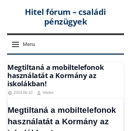
Skip
Hitel fórum – családi
to
pénzügyek
content
Menu
Megtiltaná a mobiltelefonok
használatát a Kormány az
iskolákban!
2024-06-10
hiteles
Friss
hírek
,
Megtiltaná a mobiltelefonok
Hírek
,
Hitel
használatát a Kormány az
fórum