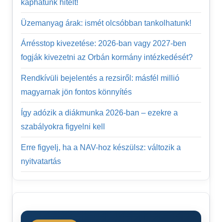
kaphatunk hitelt!
Üzemanyag árak: ismét olcsóbban tankolhatunk!
Árrésstop kivezetése: 2026-ban vagy 2027-ben
fogják kivezetni az Orbán kormány intézkedését?
Rendkívüli bejelentés a rezsiről: másfél millió
magyarnak jön fontos könnyítés
Így adózik a diákmunka 2026-ban – ezekre a
szabályokra figyelni kell
Erre figyelj, ha a NAV-hoz készülsz: változik a
nyitvatartás