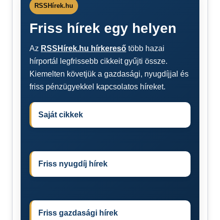
RSSHírek.hu
Friss hírek egy helyen
Az
RSSHírek.hu hírkereső
több hazai
hírportál legfrissebb cikkeit gyűjti össze.
Kiemelten követjük a gazdasági, nyugdíjjal és
friss pénzügyekkel kapcsolatos híreket.
Saját cikkek
Friss nyugdíj hírek
Friss gazdasági hírek