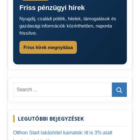
köznevelési
Friss pénzügyi hírek
törvény
mobiltelefon
Nyugdíj, családi pótlék, hitelek, támogatások és
gazdasági információk közérthetően, naponta
frissítve.
Friss hírek megnyitása
Search
for:
Search
LEGUTÓBBI BEJEGYZÉSEK
Otthon Start lakáshitel kamatok: itt is 3% alatt