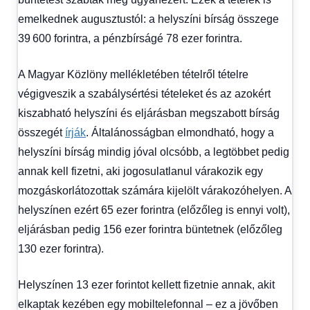
emelkednek augusztustól: a helyszíni bírság összege
39 600 forintra, a pénzbírságé 78 ezer forintra.
A Magyar Közlöny mellékletében tételről tételre
végigveszik a szabálysértési tételeket és az azokért
kiszabható helyszíni és eljárásban megszabott bírság
összegét
írják
. Általánosságban elmondható, hogy a
helyszíni bírság mindig jóval olcsóbb, a legtöbbet pedig
annak kell fizetni, aki jogosulatlanul várakozik egy
mozgáskorlátozottak számára kijelölt várakozóhelyen. A
helyszínen ezért 65 ezer forintra (előzőleg is ennyi volt),
eljárásban pedig 156 ezer forintra büntetnek (előzőleg
130 ezer forintra).
Helyszínen 13 ezer forintot kellett fizetnie annak, akit
elkaptak kezében egy mobiltelefonnal – ez a jövőben