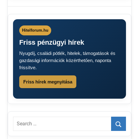
bírság
dupla
pénz
Hitelforum.hu
Friss pénzügyi hírek
Nyugdíj, családi pótlék, hitelek, támogatások és
gazdasági információk közérthetően, naponta
frissítve.
Friss hírek megnyitása
Search
for:
Search