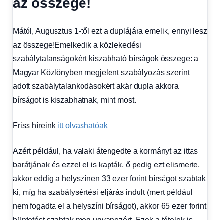
az összege!
kézből
Mától, Augusztus 1-től ezt a duplájára emelik, ennyi lesz
az összege!Emelkedik a közlekedési
szabálytalanságokért kiszabható bírságok összege: a
Magyar Közlönyben megjelent szabályozás szerint
adott szabálytalankodásokért akár dupla akkora
bírságot is kiszabhatnak, mint most.
Friss híreink
itt olvashatóak
Azért például, ha valaki átengedte a kormányt az ittas
barátjának és ezzel el is kapták, ő pedig ezt elismerte,
akkor eddig a helyszínen 33 ezer forint bírságot szabtak
ki, míg ha szabálysértési eljárás indult (mert például
nem fogadta el a helyszíni bírságot), akkor 65 ezer forint
büntetést szabtak meg ugyanezért. Ezek a tételek is