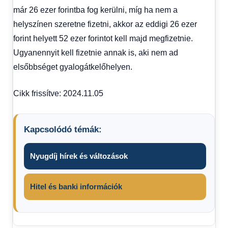
már 26 ezer forintba fog kerülni, míg ha nem a
helyszínen szeretne fizetni, akkor az eddigi 26 ezer
forint helyett 52 ezer forintot kell majd megfizetnie.
Ugyanennyit kell fizetnie annak is, aki nem ad
elsőbbséget gyalogátkelőhelyen.
Cikk frissítve: 2024.11.05
Kapcsolódó témák:
Nyugdíj hírek és változások
Hitel és banki információk