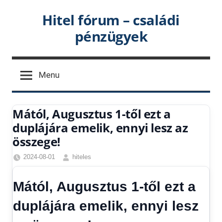
Skip
Hitel fórum – családi
to
pénzügyek
content
Menu
Mától, Augusztus 1-től ezt a
duplájára emelik, ennyi lesz az
összege!
2024-08-01
hiteles
Friss
hírek
,
Mától, Augusztus 1-től ezt a
Hírek
,
Hírek
duplájára emelik, ennyi lesz
1