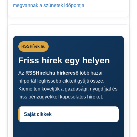
megvannak a szünetek időpontjai
RSSHírek.hu
Friss hírek egy helyen
Az
RSSHírek.hu hírkereső
több hazai
hírportál legfrissebb cikkeit gyűjti össze.
Kiemelten követjük a gazdasági, nyugdíjjal és
friss pénzügyekkel kapcsolatos híreket.
Saját cikkek