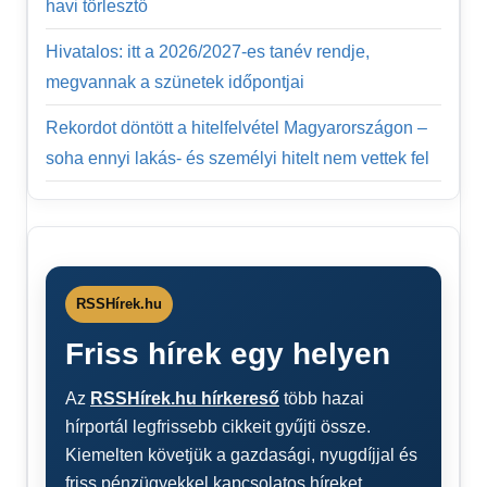
havi törlesztő
Hivatalos: itt a 2026/2027-es tanév rendje,
megvannak a szünetek időpontjai
Rekordot döntött a hitelfelvétel Magyarországon –
soha ennyi lakás- és személyi hitelt nem vettek fel
RSSHírek.hu
Friss hírek egy helyen
Az
RSSHírek.hu hírkereső
több hazai
hírportál legfrissebb cikkeit gyűjti össze.
Kiemelten követjük a gazdasági, nyugdíjjal és
friss pénzügyekkel kapcsolatos híreket.