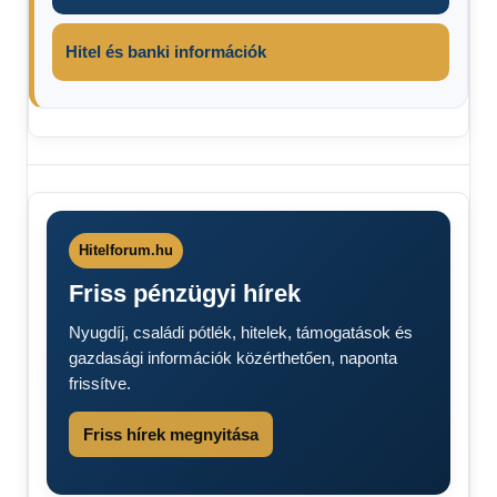
Hitel és banki információk
bringások
figyelem
Kerékpáros
szabályok
Hitelforum.hu
2026
Friss pénzügyi hírek
Nyugdíj, családi pótlék, hitelek, támogatások és
gazdasági információk közérthetően, naponta
frissítve.
Friss hírek megnyitása