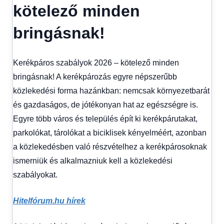
1
kötelező minden
kézből
,
Hitel
bringásnak!
fórum
Kerékpáros szabályok 2026 – kötelező minden
bringásnak! A kerékpározás egyre népszerűbb
közlekedési forma hazánkban: nemcsak környezetbarát
és gazdaságos, de jótékonyan hat az egészségre is.
Egyre több város és település épít ki kerékpárutakat,
parkolókat, tárolókat a biciklisek kényelméért, azonban
a közlekedésben való részvételhez a kerékpárosoknak
ismerniük és alkalmazniuk kell a közlekedési
szabályokat.
Hitelfórum.hu hírek