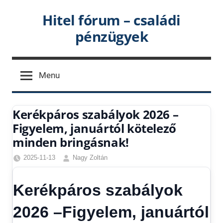
Skip
Hitel fórum – családi
to
pénzügyek
content
Menu
Kerékpáros szabályok 2026 –
Figyelem, januártól kötelező
minden bringásnak!
2025-11-13
Nagy Zoltán
Egyéb
,
Friss
Kerékpáros szabályok
hírek
,
Hírek
,
2026 –Figyelem, januártól
Hírek