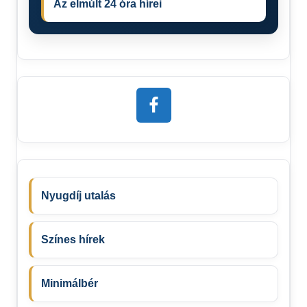
Az elmúlt 24 óra hírei
Nyugdíj utalás
Színes hírek
Minimálbér