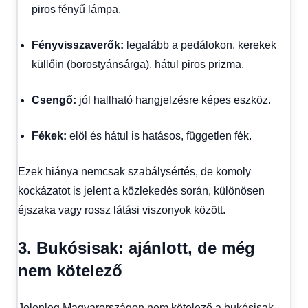
piros fényű lámpa.
Fényvisszaverők:
legalább a pedálokon, kerekek
küllőin (borostyánsárga), hátul piros prizma.
Csengő:
jól hallható hangjelzésre képes eszköz.
Fékek:
elöl és hátul is hatásos, független fék.
Ezek hiánya nemcsak szabálysértés, de komoly
kockázatot is jelent a közlekedés során, különösen
éjszaka vagy rossz látási viszonyok között.
3. Bukósisak: ajánlott, de még
nem kötelező
Jelenleg Magyarországon nem kötelező a bukósisak