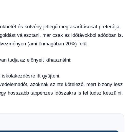
ankbetét és kötvény jellegű megtakarításokat preferálja,
oldást választani, már csak az időtávokból adódóan is.
dvezményen (ami önmagában 20%) felül.
n tudja az előnyeit kihasználni:
 iskolakezdésre itt gyűjteni.
övedelemadót, azoknak szinte kötelező, mert bizony lesz
gy hosszabb táppénzes időszakra is fel tudsz készülni,