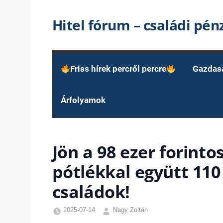
Skip
Hitel fórum – családi pé
to
content
Friss hírek percről percre
Gazdas
Árfolyamok
Jön a 98 ezer forint
pótlékkal együtt 110
családok!
2025-07-14
Nagy Zoltán
Egyéb
,