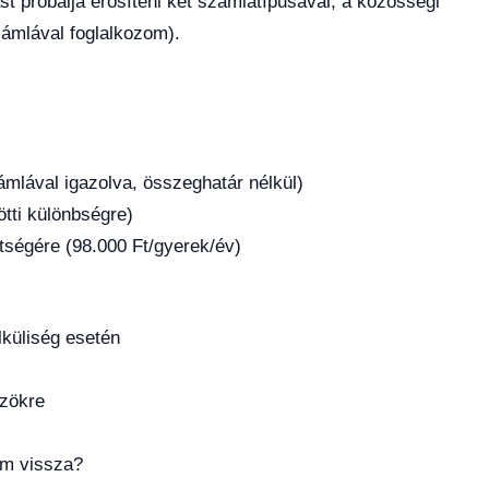
t próbálja erősíteni két számlatípusával, a közösségi
zámlával foglalkozom).
mlával igazolva, összeghatár nélkül)
tti különbségre)
ltségére (98.000 Ft/gyerek/év)
lküliség esetén
zökre
om vissza?