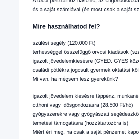
A többi pénztárhoz hasonló, az öngondoskodás
és a saját számlával (én most csak a saját s
Mire használhatod fel?
szülési segély (120.000 Ft)
terhességgel összefüggő orvosi kiadások (szá
igazolt jövedelemkiesésre (GYED, GYES közö
családi pótlékra jogosult gyermek oktatási kö
Mi van, ha mégsem lesz gyerekünk?
igazolt jövedelem kiesésre táppénz, munkané
otthoni vagy idősgondozásra (28.500 Ft/hó)
gyógyszerekre vagy gyógyászati segédeszkö
temetési támogatásra (hozzátartozóra is)
Miért éri meg, ha csak a saját pénzemet kap