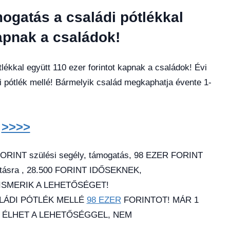
mogatás a családi pótlékkal
kapnak a családok!
lékkal együtt 110 ezer forintot kapnak a családok! Évi
i pótlék mellé! Bármelyik család megkaphatja évente 1-
l
>>>>
INT szülési segély, támogatás, 98 EZER FORINT
ktatásra , 28.500 FORINT IDŐSEKNEK,
ISMERIK A LEHETŐSÉGET!
ALÁDI PÓTLÉK MELLÉ
98 EZER
FORINTOT! MÁR 1
 ÉLHET A LEHETŐSÉGGEL, NEM