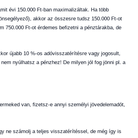
mit évi 150.000 Ft-ban maximalizáltak. Ha több
 önsegélyező), akkor az összesre tudsz 150.000 Ft-ot
 750.000 Ft-ot érdemes befizetni a pénztárakba, de
akkor újabb 10 %-os adóvisszatérítésre vagy jogosult,
 nem nyúlhatsz a pénzhez! De milyen jól fog jönni pl. a
rmeked van, fizetsz-e annyi személyi jövedelemadót,
!
y ne számolj a teljes visszatérítéssel, de még így is