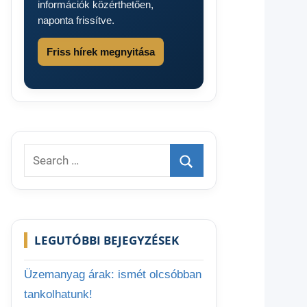
információk közérthetően,
naponta frissítve.
Friss hírek megnyitása
Search
for:
Search
LEGUTÓBBI BEJEGYZÉSEK
Üzemanyag árak: ismét olcsóbban
tankolhatunk!