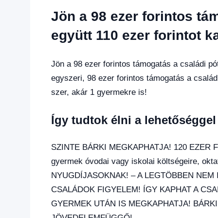
Friss
Jön a 98 ezer forintos tá
hírek
,
Gazdaság
,
együtt 110 ezer forintot 
Hírek
,
Hírek
1
Jön a 98 ezer forintos támogatás a családi pót
kézből
,
egyszeri, 98 ezer forintos támogatás a család
Hitel
szer, akár 1 gyermekre is!
fórum
Így tudtok élni a lehetőségge
SZINTE BÁRKI MEGKAPHATJA! 120 EZER FOR
gyermek óvodai vagy iskolai költségeire, o
NYUGDÍJASOKNAK! – A LEGTÖBBEN NEM 
CSALÁDOK FIGYELEM! ÍGY KAPHAT A CS
GYERMEK UTÁN IS MEGKAPHATJA! BÁRKI
JÖVEDELEMFÜGGŐ!