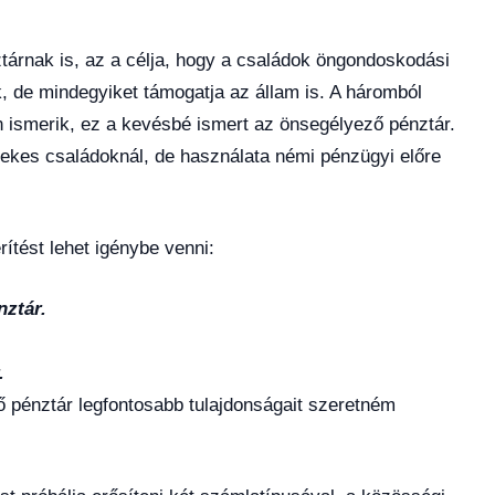
tárnak is, az a célja, hogy a családok öngondoskodási
, de mindegyiket támogatja az állam is. A háromból
n ismerik, ez a kevésbé ismert az önsegélyező pénztár.
rekes családoknál, de használata némi pénzügyi előre
ítést lehet igénybe venni:
nztár.
.
.
ő pénztár legfontosabb tulajdonságait szeretném