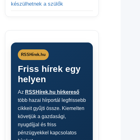
készülhetnek a szülők
RSSHírek.hu
Friss hírek egy
helyen
Az
RSSHírek.hu hírkereső
több hazai hírportál legfrissebb
cikkeit gyűjti össze. Kiemelten
követjük a gazdasági,
nyugdíjjal és friss
pénzügyekkel kapcsolatos