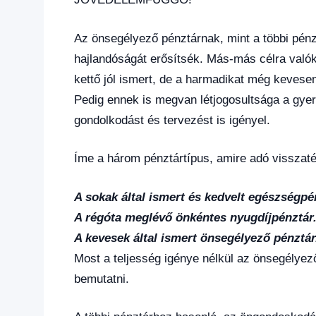
Az önsegélyező pénztárnak, mint a többi pénz
hajlandóságát erősítsék. Más-más célra valók
kettő jól ismert, de a harmadikat még kevese
Pedig ennek is megvan létjogosultsága a gye
gondolkodást és tervezést is igényel.
Íme a három pénztártípus, amire adó visszatér
A sokak által ismert és kedvelt egészségpé
A régóta meglévő önkéntes nyugdíjpénztár
A kevesek által ismert önsegélyező pénztár
Most a teljesség igénye nélkül az önsegélyez
bemutatni.