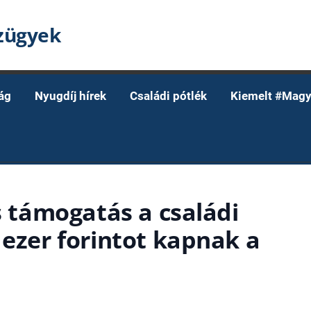
nzügyek
ág
Nyugdíj hírek
Családi pótlék
Kiemelt #Magy
os támogatás a családi
 ezer forintot kapnak a