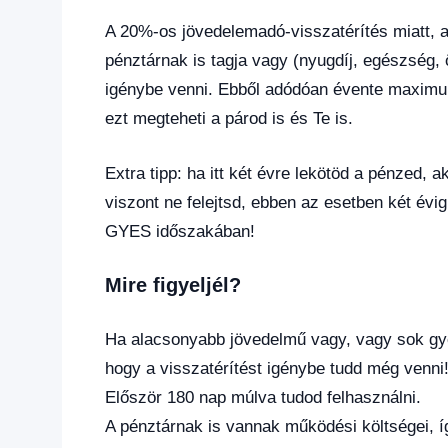
A 20%-os jövedelemadó-visszatérítés miatt, a
pénztárnak is tagja vagy (nyugdíj, egészség,
igénybe venni. Ebből adódóan évente maximum
ezt megteheti a párod is és Te is.
Extra tipp: ha itt két évre lekötöd a pénzed, 
viszont ne felejtsd, ebben az esetben két évig
GYES időszakában!
Mire figyeljél?
Ha alacsonyabb jövedelmű vagy, vagy sok gye
hogy a visszatérítést igénybe tudd még venni
Először 180 nap múlva tudod felhasználni.
A pénztárnak is vannak működési költségei, íg