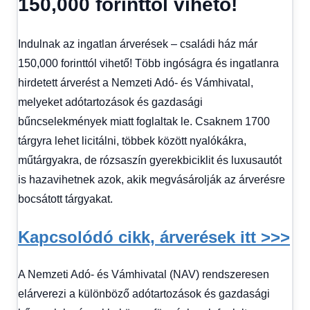
150,000 forinttól vihető!
Hírek
1
kézből
,
Indulnak az ingatlan árverések – családi ház már
Hitel
fórum
150,000 forinttól vihető! Több ingóságra és ingatlanra
hirdetett árverést a Nemzeti Adó- és Vámhivatal,
melyeket adótartozások és gazdasági
bűncselekmények miatt foglaltak le. Csaknem 1700
tárgyra lehet licitálni, többek között nyalókákra,
műtárgyakra, de rózsaszín gyerekbiciklit és luxusautót
is hazavihetnek azok, akik megvásárolják az árverésre
bocsátott tárgyakat.
Kapcsolódó cikk, árverések itt >>>
A Nemzeti Adó- és Vámhivatal (NAV) rendszeresen
elárverezi a különböző adótartozások és gazdasági