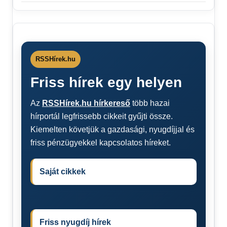
RSSHírek.hu
Friss hírek egy helyen
Az
RSSHírek.hu hírkereső
több hazai
hírportál legfrissebb cikkeit gyűjti össze.
Kiemelten követjük a gazdasági, nyugdíjjal és
friss pénzügyekkel kapcsolatos híreket.
Saját cikkek
Friss nyugdíj hírek