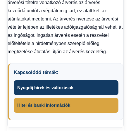
árverési tételre vonatkozó árverés az árverés
kezdődátumtól a végdátumig tart, ez alatt kell az
ajánlatokat megtenni. Az árverés nyertese az árverési
vételár fejében az illetékes adóigazgatóságnál veheti át
az ingóságot. Ingatlan árverés esetén a részvétel
előfeltétele a hirdetményben szereplő előleg
megfizetése átutalás útján az árverés kezdetéig.
Kapcsolódó témák:
Nyugdíj hírek és változások
Hitel és banki információk