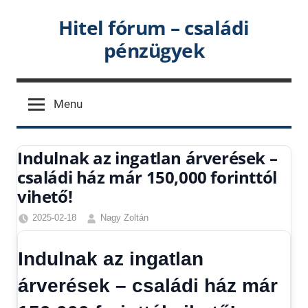
Skip
Hitel fórum – családi
to
pénzügyek
content
Menu
Indulnak az ingatlan árverések –
családi ház már 150,000 forinttól
vihető!
2025-02-18
Nagy Zoltán
Egyéb
,
Friss
Indulnak az ingatlan
hírek
,
Gazdaság
,
árverések – családi ház már
Hírek
,