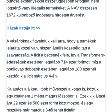
bűncselekményekkel összefüggésben lefoglalt, nem
jogsértő vagy illegális termékeket. A NAV összesen
1672 különböző ingóságra hirdetett árverést.
Házak listája itt >>
A vásárlóknak figyelniük kell arra, hogy a termékek
lejárata közel van, hiszen április közepéig tart a
szavatosság. A licit a becsérték fele, így a Transformers-
édességek esetében legalább 714 ezer forintot, míg a
pónilovas dobozok esetében legalább 180 ezernél
kezdődik a licit március 4-én.
Kalapács alá kerül több művészeti alkotás is, köztük
egy csaknem 1 méter magas lószobor is. Ezek kikiáltási
ára 22 ezer és 500 ezer forint közt mozog, és egy
részükre már március 3-tól lehet licitálni.