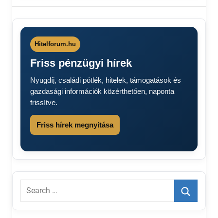
árveréses
házak
ház
árverés
Hitelforum.hu
2025
Friss pénzügyi hírek
Ingatlan
árverés
Nyugdíj, családi pótlék, hitelek, támogatások és
2025
gazdasági információk közérthetően, naponta
nav
frissítve.
Friss hírek megnyitása
Search
for:
Search