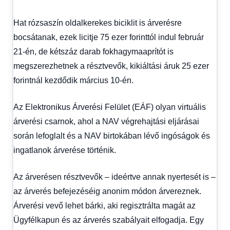
Hat rózsaszín oldalkerekes biciklit is árverésre
bocsátanak, ezek licitje 75 ezer forinttól indul február
21-én, de kétszáz darab fokhagymaaprítót is
megszerezhetnek a résztvevők, kikiáltási áruk 25 ezer
forintnál kezdődik március 10-én.
Az Elektronikus Árverési Felület (EÁF) olyan virtuális
árverési csarnok, ahol a NAV végrehajtási eljárásai
során lefoglalt és a NAV birtokában lévő ingóságok és
ingatlanok árverése történik.
Az árverésen résztvevők – ideértve annak nyertesét is –
az árverés befejezéséig anonim módon árvereznek.
Árverési vevő lehet bárki, aki regisztrálta magát az
Ügyfélkapun és az árverés szabályait elfogadja. Egy