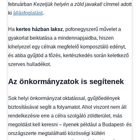
februárban
Kezeljük helyén a zöld javakat!
címmel adott
ki
állásfoglalást
.
Ha
kertes házban laksz
, pofonegyszerű művelet a
gyakorlat beiktatása a mindennapjaidba, hiszen
kihelyezel egy célnak megfelelő komposztáló edényt,
és abba gyűjtöd a főzés, kertészkedés során keletkező
szerves hulladékot.
Az önkormányzatok is segítenek
Sok helyi önkormányzat oktatással, gyűjtőedények
biztosításával segíti a folyamatot. Ahol viszont nem áll
rendelkezésre erre a célra szolgáló zöldterület, más
megoldást kell keresni – ilyenek például a Budapest- és
országszerte megtalálható közösségi kültéri