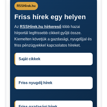
RSSHírek.hu
Friss hírek egy helyen
Az
RSSHírek.hu hírkereső
több hazai
hírportál legfrissebb cikkeit gyűjti össze.
Kiemelten követjük a gazdasági, nyugdíjjal és
friss pénzügyekkel kapcsolatos híreket.
Saját cikkek
Friss nyugdíj hírek
Friss gazdasági hírek