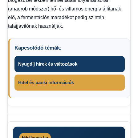
biogázüzemekben fermentálási folyamat során
(anaerob módszer) hő- és villamos energia állítanak
elő, a fermentációs maradékot pedig szintén
talajjavítónak használják.
Kapcsolódó témák:
Nyugdíj hírek és változások
Hitel és banki információk
szigorítás
szigorítást
jelentettek
be
Hitelforum.hu