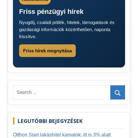
Friss pénzügyi hírek
Nyugdíj, családi pótlék, hitelek, támogatások és
gazdasági információk közérthetően, naponta
frissítve.
Friss hírek megnyitása
Search
for:
Search
LEGUTÓBBI BEJEGYZÉSEK
Otthon Start lakáshitel kamatok: itt is 3% alatt