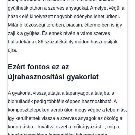
gyűjthetik otthon a szerves anyagokat. Amelyet végül a
házak elé kihelyezett nagyobb edénybe lehet üríteni.
Milánó közösségi tereiben, piacain, éttermeiben is így
zajlik a gyűjtés. És ennek révén a város szerves
hulladékának 86 százalékát ily módon hasznosítják
újra.
Ezért fontos ez az
újrahasznosítási gyakorlat
A gyakorlat visszajuttatja a tápanyagot a talajba, a
biohulladék pedig többféleképpen hasznosítható. A
komposzttelepeken aerob úton megy végbe a lebomlás,
így kerülhetnek vissza a szerves anyagok az ökológiai
körforgásba – kiváltva ezzel a műtrágyázást –, míg a