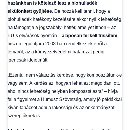
hazánkban is kötelező lesz a biohulladék
elkülönített gyűjtése
. De hozzá kell tenni, hogy a
biohulladék hatékony kezelésére akkor nyílik lehetőség,
ha támogatja a jogszabályi háttér, amelyet itthon – az
EU-s elvárások nyomán –
alaposan fel kell frissíteni
,
hiszen legutoljára 2003-ban rendelkeztek erről a
témáról, az a környezetvédelmi határozat pedig
igencsak idejétmúlt.
„Ezentúl nem választás kérdése, hogy komposztálunk-e
vagy sem. A kérdés az, hogyan lehet ezt megoldani ott,
ahol nincs lehetőség helyben komposztálásra” – hívja
fel a figyelmet a Humusz Szövetség, amely jó példákkal
kíván tanácsot adni a lakossági és az önkormányzati
szereplőknek is.