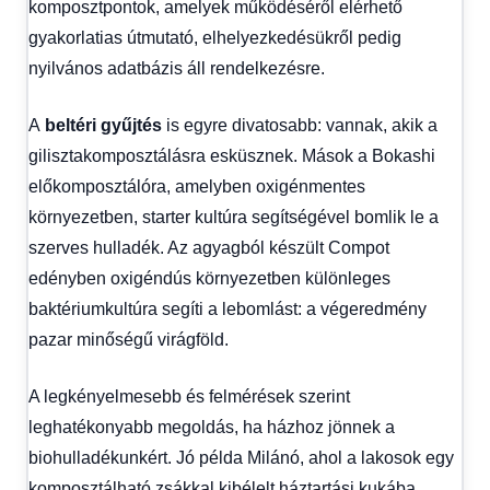
komposztpontok, amelyek működéséről elérhető
gyakorlatias útmutató, elhelyezkedésükről pedig
nyilvános adatbázis áll rendelkezésre.
A
beltéri gyűjtés
is egyre divatosabb: vannak, akik a
gilisztakomposztálásra esküsznek. Mások a Bokashi
előkomposztálóra, amelyben oxigénmentes
környezetben, starter kultúra segítségével bomlik le a
szerves hulladék. Az agyagból készült Compot
edényben oxigéndús környezetben különleges
baktériumkultúra segíti a lebomlást: a végeredmény
pazar minőségű virágföld.
A legkényelmesebb és felmérések szerint
leghatékonyabb megoldás, ha házhoz jönnek a
biohulladékunkért. Jó példa Milánó, ahol a lakosok egy
komposztálható zsákkal kibélelt háztartási kukába