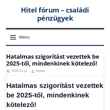
Skip
Hitel fórum – családi
to
pénzügyek
content
Menu
Hatalmas szigorítást vezettek be
2025-től, mindenkinek kötelező!
2025-03-11
hiteles
Friss
hírek
,
Hatalmas szigorítást vezettek
Hírek
1
be 2025-től, mindenkinek
kézből
kötelező!