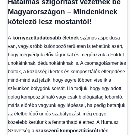
Hatalmas szigorítást vezetnek be
Magyarországon – Mindenkinek
kötelező lesz mostantól!
A
környezettudatosabb életnek
számos aspektusa
van, vagyis több különböző területen is tehetünk azért,
hogy megvédjük élővilágunkat és megőrizzük a Földet
unokáinknak, dédunokáinknak is. A csomagolásmentes
boltok, a közösségi kertek és komposztálók elterjedése
mind-mind azt jelzik, hogy egyre többen viselik a
szívünkön bolygónk sorsát. Ha tudjuk, hogy egy adott
dolog komposztálható vagy csak biológiailag lebomló,
máris előrébb vagyunk egy lépéssel, ha pedig betartjuk
az életbe lépő uniós szabályozást, még eggyel
közelebb kerülünk a fenntartható élethez. A Humusz
Szövetség a
szakszerű komposztálásról
idén