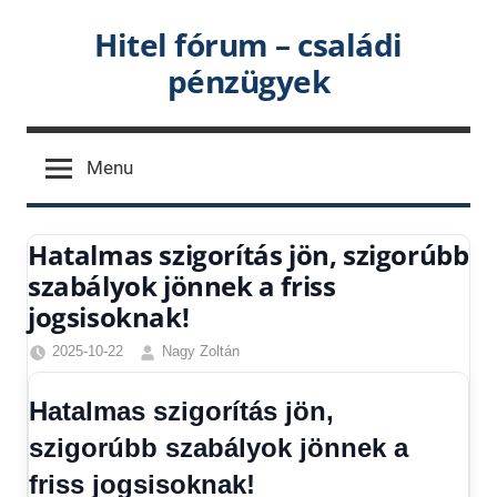
Skip
Hitel fórum – családi
to
pénzügyek
content
Menu
Hatalmas szigorítás jön, szigorúbb
szabályok jönnek a friss
jogsisoknak!
2025-10-22
Nagy Zoltán
Egyéb
,
Friss
Hatalmas szigorítás jön,
hírek
,
szigorúbb szabályok jönnek a
Gazdaság
,
Hírek
,
friss jogsisoknak!