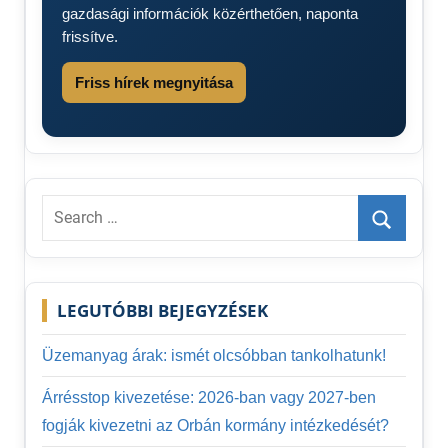
gazdasági információk közérthetően, naponta
frissítve.
Friss hírek megnyitása
Search
for:
Search
LEGUTÓBBI BEJEGYZÉSEK
Üzemanyag árak: ismét olcsóbban tankolhatunk!
Árrésstop kivezetése: 2026-ban vagy 2027-ben
fogják kivezetni az Orbán kormány intézkedését?