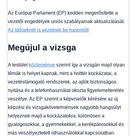
Hírek
1
Az Európai Parlament (EP) kedden megerősítette a
kézből
,
Hitel
vezetői engedélyek uniós szabályainak aktualizálását.
fórum
Az időseknél is vezetnek be hasonlót!
Megújul a vizsga
A testület
közleménye
szerint így a vizsgán majd olyan
témák is helyet kapnak, mint a holttér kockázatai, a
vezetéstámogató rendszerek, az ajtók biztonságos
nyitása és a telefonhasználat okozta figyelemelterelés
veszélye. Az EP szerint a képviselők kérésére az új
képzési és vizsgakövetelmények nagyobb hangsúlyt
helyeznek majd a kockázatokra, különösen a
gyalogosokkal, a gyermekekkel, a kerékpárosokkal és
más veszélyeztetett úthasználókkal kapcsolatban.