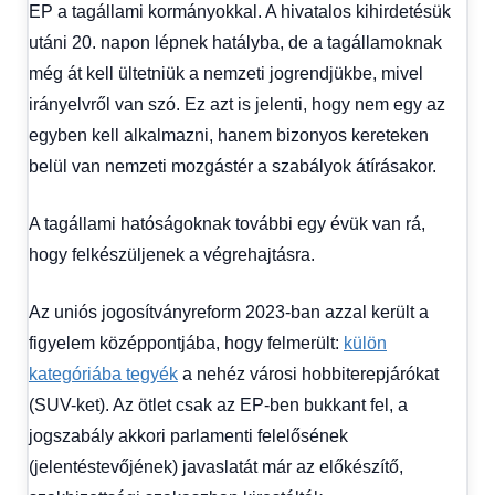
EP a tagállami kormányokkal. A hivatalos kihirdetésük
utáni 20. napon lépnek hatályba, de a tagállamoknak
még át kell ültetniük a nemzeti jogrendjükbe, mivel
irányelvről van szó. Ez azt is jelenti, hogy nem egy az
egyben kell alkalmazni, hanem bizonyos kereteken
belül van nemzeti mozgástér a szabályok átírásakor.
A tagállami hatóságoknak további egy évük van rá,
hogy felkészüljenek a végrehajtásra.
Az uniós jogosítványreform 2023-ban azzal került a
figyelem középpontjába, hogy felmerült:
külön
kategóriába tegyék
a nehéz városi hobbiterepjárókat
(SUV-ket). Az ötlet csak az EP-ben bukkant fel, a
jogszabály akkori parlamenti felelősének
(jelentéstevőjének) javaslatát már az előkészítő,