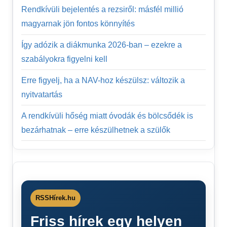
Rendkívüli bejelentés a rezsiről: másfél millió
magyarnak jön fontos könnyítés
Így adózik a diákmunka 2026-ban – ezekre a
szabályokra figyelni kell
Erre figyelj, ha a NAV-hoz készülsz: változik a
nyitvatartás
A rendkívüli hőség miatt óvodák és bölcsődék is
bezárhatnak – erre készülhetnek a szülők
RSSHírek.hu
Friss hírek egy helyen