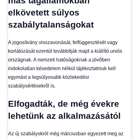
más tagállamokban
elkövetett súlyos
szabálytalanságokat
A jogosítvány visszavonását, felfüggesztését vagy
korlátozását ezentúl továbbítják majd a kiállító uniós
országnak. A nemzeti hatóságoknak a jövőben
indokolatlan késedelem nélkül tájékoztatniuk kell
egymást a legsúlyosabb közlekedési
szabálysértésekről is.
Elfogadták, de még évekre
lehetünk az alkalmazásától
Az új szabályokról még márciusban egyezett meg az