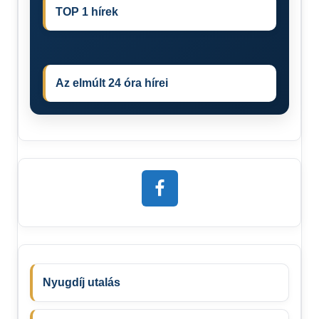
TOP 1 hírek
Az elmúlt 24 óra hírei
Nyugdíj utalás