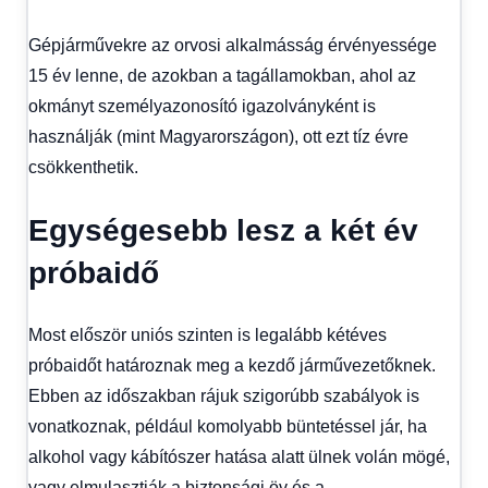
Gépjárművekre az orvosi alkalmásság érvényessége
15 év lenne, de azokban a tagállamokban, ahol az
okmányt személyazonosító igazolványként is
használják (mint Magyarországon), ott ezt tíz évre
csökkenthetik.
Egységesebb lesz a két év
próbaidő
Most először uniós szinten is legalább kétéves
próbaidőt határoznak meg a kezdő járművezetőknek.
Ebben az időszakban rájuk szigorúbb szabályok is
vonatkoznak, például komolyabb büntetéssel jár, ha
alkohol vagy kábítószer hatása alatt ülnek volán mögé,
vagy elmulasztják a biztonsági öv és a