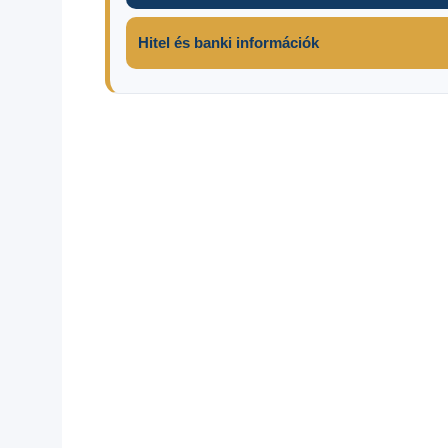
Hitel és banki információk
Aldi
Élelmiszer
akciók
2025
Lidl
Penny
Market
spar