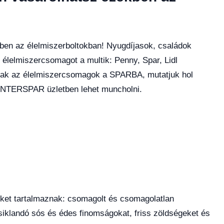
ben az élelmiszerboltokban! Nyugdíjasok, családok
z élelmiszercsomagot a multik: Penny, Spar, Lidl
nak az élelmiszercsomagok a SPARBA, mutatjuk hol
INTERSPAR üzletben lehet muncholni.
et tartalmaznak: csomagolt és csomagolatlan
iklandó sós és édes finomságokat, friss zöldségeket és