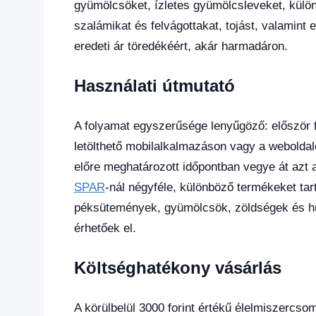
gyümölcsöket, ízletes gyümölcsleveket, külön
szalámikat és felvágottakat, tojást, valamint
eredeti ár töredékéért, akár harmadáron.
Használati útmutató
A folyamat egyszerűsége lenyűgöző: először f
letölthető mobilalkalmazáson vagy a weboldalo
előre meghatározott időpontban vegye át azt a
SPAR
-nál négyféle, különböző termékeket ta
péksütemények, gyümölcsök, zöldségek és h
érhetőek el.
Költséghatékony vásárlás
A körülbelül 3000 forint értékű élelmiszercs