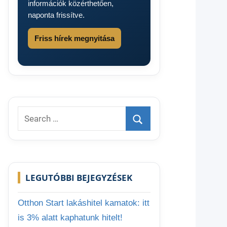
információk közérthetően,
naponta frissítve.
Friss hírek megnyitása
Search
for:
Search
LEGUTÓBBI BEJEGYZÉSEK
Otthon Start lakáshitel kamatok: itt
is 3% alatt kaphatunk hitelt!