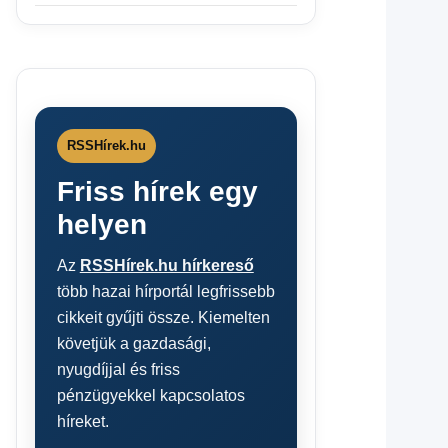
RSSHírek.hu
Friss hírek egy
helyen
Az
RSSHírek.hu hírkereső
több hazai hírportál legfrissebb
cikkeit gyűjti össze. Kiemelten
követjük a gazdasági,
nyugdíjjal és friss
pénzügyekkel kapcsolatos
híreket.