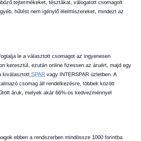
böző tejtermékeket, tésztákat, válogatott csomagolt
 egyéb, hűtést nem igénylő élelmiszereket, mindezt az
oglalja le a választott csomagot az ingyenesen
n keresztül, ezután online fizessen az áruért, majd egy
 kiválasztott
SPAR
vagy INTERSPAR üzletben. A
rtalmazó csomag áll rendelkezésre, többek között
űtött áruk, melyek akár 66%-os kedvezménnyel
omagok ebben a rendszerben mindössze 1000 forintba