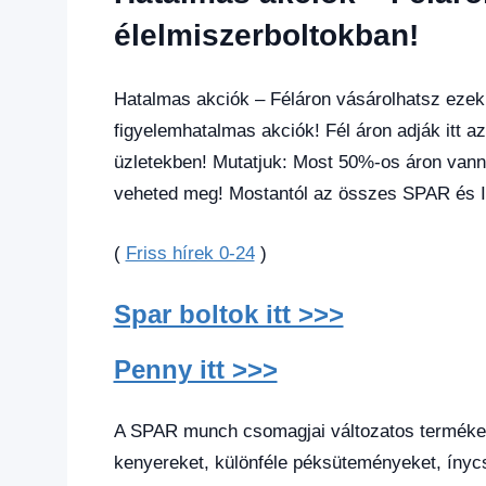
hírek
,
Gazdaság
,
élelmiszerboltokban!
Hírek
,
Hírek
1
Hatalmas akciók – Féláron vásárolhatsz ezek
kézből
,
figyelemhatalmas akciók! Fél áron adják itt a
Hitel
üzletekben! Mutatjuk: Most 50%-os áron van
fórum
veheted meg! Mostantól az összes SPAR és 
(
Friss hírek 0-24
)
Spar boltok itt >>>
Penny itt >>>
A SPAR munch csomagjai változatos termékek
kenyereket, különféle péksüteményeket, ínycs