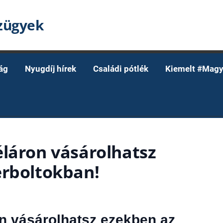
nzügyek
ág
Nyugdíj hírek
Családi pótlék
Kiemelt #Magy
éláron vásárolhatsz
erboltokban!
n vásárolhatsz ezekben az