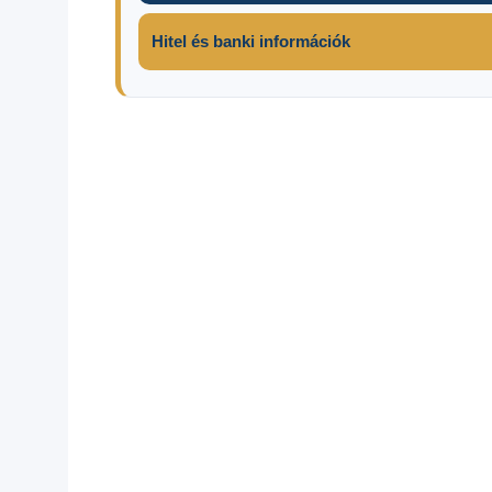
Hitel és banki információk
Ingyen
jogosítvány
2024-ben
jogosítvány