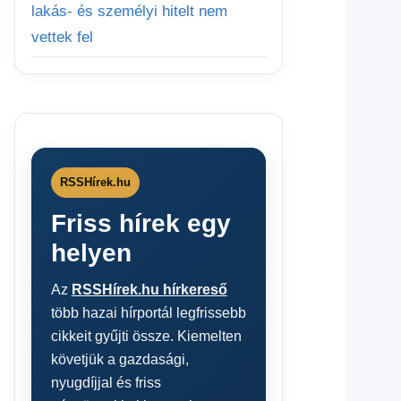
lakás- és személyi hitelt nem
vettek fel
RSSHírek.hu
Friss hírek egy
helyen
Az
RSSHírek.hu hírkereső
több hazai hírportál legfrissebb
cikkeit gyűjti össze. Kiemelten
követjük a gazdasági,
nyugdíjjal és friss