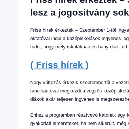
Hírek
,
Hírek
lesz a jogosítvány so
1
kézből
Friss hírek érkeztek – Szeptember 1-től ing
oktatóval indul a középiskolások ingyenes jo
tudni, hogy mely iskolákban és hány diák tud
( Friss hírek )
Nagy változás érkezik szeptembertől a vezet
tanulóautóval megkezdi a végzős középiskolás
diákok akár teljesen ingyenes is megszerezhet
Ehhez a programban résztvevő katonák egy fél
gyakorlati ismereteket, ha nem sikerült, még