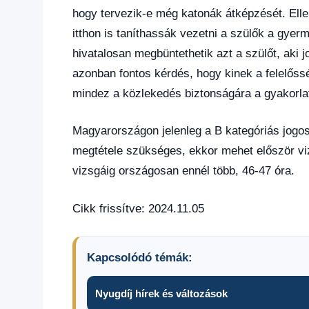
hogy tervezik-e még katonák átképzését. Elle
itthon is taníthassák vezetni a szülők a gyer
hivatalosan megbüntethetik azt a szülőt, aki j
azonban fontos kérdés, hogy kinek a felelőss
mindez a közlekedés biztonságára a gyakorla
Magyarországon jelenleg a B kategóriás jogo
megtétele szükséges, ekkor mehet először vi
vizsgáig országosan ennél több, 46-47 óra.
Cikk frissítve: 2024.11.05
Kapcsolódó témák:
Nyugdíj hírek és változások