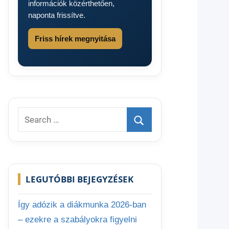
információk közérthetően,
naponta frissítve.
Friss hírek megnyitása
Search
for:
Search
LEGUTÓBBI BEJEGYZÉSEK
Így adózik a diákmunka 2026-ban
– ezekre a szabályokra figyelni