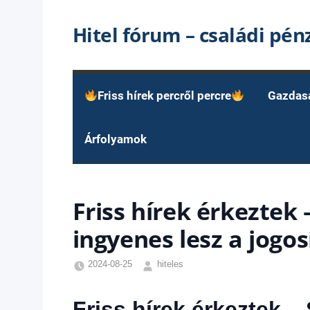
Skip
Hitel fórum – családi pé
to
content
Friss hírek percről percre
Gazdas
Árfolyamok
Friss hírek érkeztek
ingyenes lesz a jogo
2024-08-25
hiteles
Friss
hírek
,
Friss hírek érkeztek –