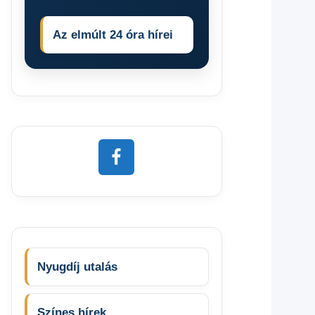
Az elmúlt 24 óra hírei
Nyugdíj utalás
Színes hírek