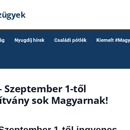
nzügyek
ág
Nyugdíj hírek
Családi pótlék
Kiemelt #Magy
 – Szeptember 1-től
sítvány sok Magyarnak!
 Szeptember 1-től ingyenes