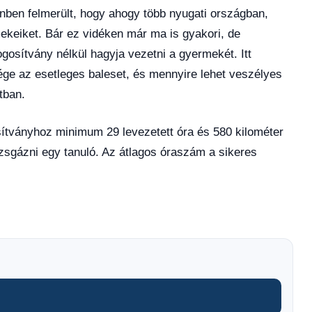
nben felmerült, hogy ahogy több nyugati országban,
mekeiket. Bár ez vidéken már ma is gyakori, de
ogosítvány nélkül hagyja vezetni a gyermekét. Itt
ége az esetleges baleset, és mennyire lehet veszélyes
tban.
sítványhoz minimum 29 levezetett óra és 580 kilométer
zsgázni egy tanuló. Az átlagos óraszám a sikeres