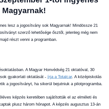
k Magyarnak!
yenes lesz a jogosítvány sok Magyarnak! Mindössze 21
gosítványt szerző lehetősége ősztől, jelenleg még nem
 majd részt venni a programban.
ésoktatásban. A Magyar Honvédség 21 oktatóval, 30
ok gyakorlati oktatását ˗
írja a Totalcar
. A középiskolás
ik a jogosítványt, ha sikerül bejutniuk a pilotprogramba.
éves képzés keretében sajátították el az elméleti és
 kaptak plusz három hónapot. A képzés augusztus 13-án