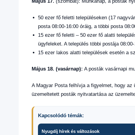
Május 17.
(szombat): Munkanap, a posták nyitv
50 ezer fő feletti településeken (17 nagyv
posta 08:00-16:00 óráig, a többi posta 08:00
15 ezer fő feletti – 50 ezer fő alatti telep
ügyfeleket. A település többi postája 08:00
15 ezer lakos alatti települések esetén a s
Május 18. (vasárnap):
A posták vasárnapi mu
A Magyar Posta felhívja a figyelmet, hogy az
üzemeltetett posták nyitvatartása az üzemeltet
Kapcsolódó témák:
Nyugdíj hírek és változások