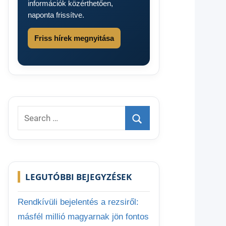
információk közérthetően,
naponta frissítve.
Friss hírek megnyitása
Search
for:
Search
LEGUTÓBBI BEJEGYZÉSEK
Rendkívüli bejelentés a rezsiről:
másfél millió magyarnak jön fontos