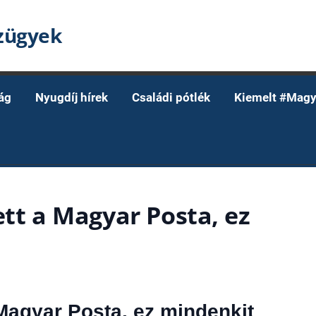
nzügyek
ág
Nyugdíj hírek
Családi pótlék
Kiemelt #Magy
ett a Magyar Posta, ez
 Magyar Posta, ez mindenkit