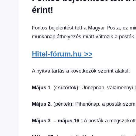
Hírek
,
Hírek
érint!
1
kézből
Fontos bejelentést tett a Magyar Posta, ez mi
munkanap áthelyezés miatt változik a posták n
Hitel-fórum.hu >>
A nyitva tartás a következők szerint alakul:
Május 1.
(csütörtök): Ünnepnap, valamennyi p
Május 2.
(péntek): Pihenőnap, a posták szom
Május 3. – május 16.:
A posták a megszokott,