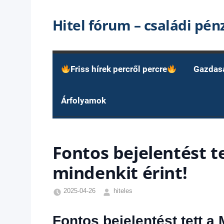
Skip
Hitel fórum – családi pé
to
content
Friss hírek percről percre
Gazdas
Árfolyamok
Fontos bejelentést t
mindenkit érint!
2025-04-26
hiteles
Friss
hírek
,
Fontos bejelentést tett a