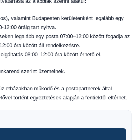
atartása az alábbiak szerint alakul:
áros), valamint Budapesten kerületenként legalább egy
-12:00 óráig tart nyitva.
üléseken legalább egy posta 07:00–12:00 között fogadja az
-12:00 óra között áll rendelkezésre.
zolgáltatás 08:00–12:00 óra között érhető el.
nkarend szerint üzemelnek.
 üzletházakban működő és a postapartnerek által
ővel történt egyeztetések alapján a fentiektől eltérhet.