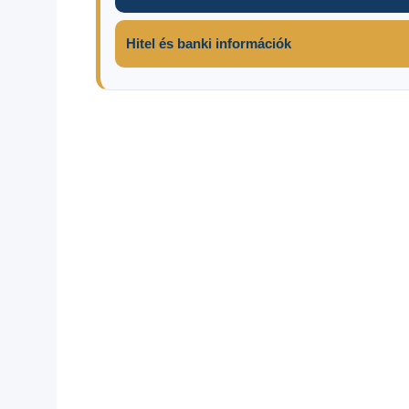
Hitel és banki információk
magyar
posta
Posta