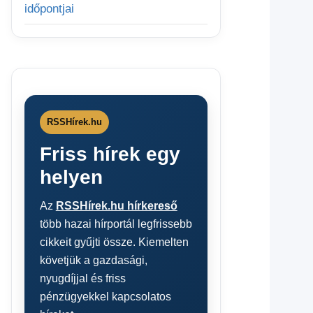
időpontjai
RSSHírek.hu
Friss hírek egy
helyen
Az
RSSHírek.hu hírkereső
több hazai hírportál legfrissebb
cikkeit gyűjti össze. Kiemelten
követjük a gazdasági,
nyugdíjjal és friss
pénzügyekkel kapcsolatos