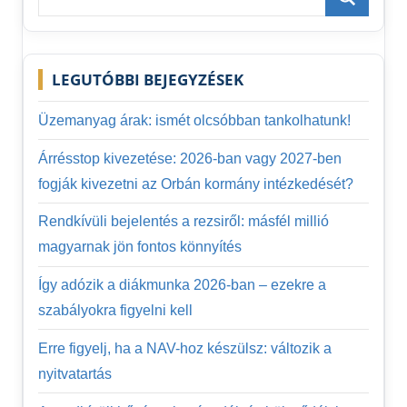
for:
Search
LEGUTÓBBI BEJEGYZÉSEK
Üzemanyag árak: ismét olcsóbban tankolhatunk!
Árrésstop kivezetése: 2026-ban vagy 2027-ben
fogják kivezetni az Orbán kormány intézkedését?
Rendkívüli bejelentés a rezsiről: másfél millió
magyarnak jön fontos könnyítés
Így adózik a diákmunka 2026-ban – ezekre a
szabályokra figyelni kell
Erre figyelj, ha a NAV-hoz készülsz: változik a
nyitvatartás