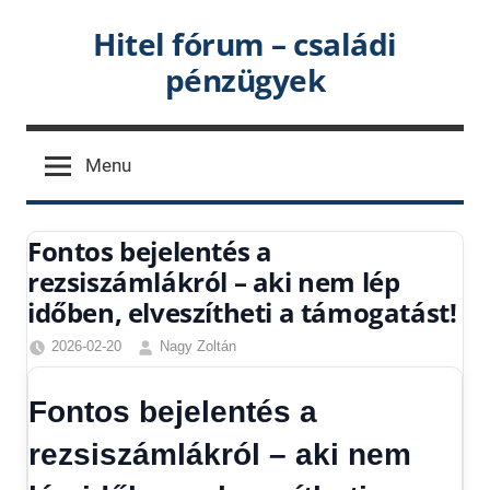
Skip
Hitel fórum – családi
to
pénzügyek
content
Menu
Fontos bejelentés a
rezsiszámlákról – aki nem lép
időben, elveszítheti a támogatást!
2026-02-20
Nagy Zoltán
Friss
hírek
,
Fontos bejelentés a
Gazdaság
,
Hírek
,
rezsiszámlákról – aki nem
Hírek