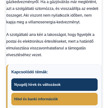
gázkedvezményről. Ha a gázjóváírás már megtörtént,
azt a szolgáltató sztornózza, és visszaállítja az eredeti
összeget. Aki viszont nem nyilatkozik időben, nem
kapja meg a villamosenergia‑kedvezményt.
A szolgáltató arra kéri a lakosságot, hogy figyeljék a
postai és elektronikus értesítéseket, mert a határidő
elmulasztása visszavonhatatlanul a támogatás
elvesztéséhez vezet.
Kapcsolódó témák:
Nyugdíj hírek és változások
Hitel és banki információk