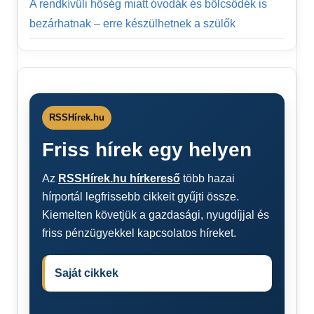
A rendkívüli hőség miatt óvodák és bölcsődék is
bezárhatnak – erre készülhetnek a szülők
RSSHírek.hu
Friss hírek egy helyen
Az
RSSHírek.hu hírkereső
több hazai
hírportál legfrissebb cikkeit gyűjti össze.
Kiemelten követjük a gazdasági, nyugdíjjal és
friss pénzügyekkel kapcsolatos híreket.
Saját cikkek