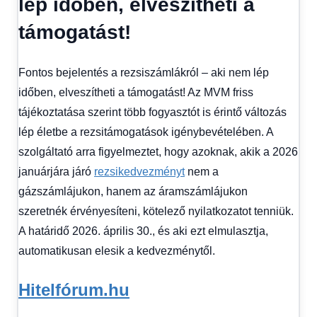
lép időben, elveszítheti a
1
kézből
,
támogatást!
Hitel
fórum
Fontos bejelentés a rezsiszámlákról – aki nem lép
időben, elveszítheti a támogatást! Az MVM friss
tájékoztatása szerint több fogyasztót is érintő változás
lép életbe a rezsitámogatások igénybevételében. A
szolgáltató arra figyelmeztet, hogy azoknak, akik a 2026
januárjára járó
rezsikedvezményt
nem a
gázszámlájukon, hanem az áramszámlájukon
szeretnék érvényesíteni, kötelező nyilatkozatot tenniük.
A határidő 2026. április 30., és aki ezt elmulasztja,
automatikusan elesik a kedvezménytől.
Hitelfórum.hu