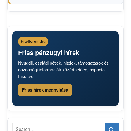
így jönnek
a
rezsiszámlák
MVM
Hitelforum.hu
Rezsi
Friss pénzügyi hírek
2026
rezsicsökkentés
Nyugdíj, családi pótlék, hitelek, támogatások és
Rezsicsökkentés
gazdasági információk közérthetően, naponta
2026
frissítve.
Rezsistop
2026
Friss hírek megnyitása
Search