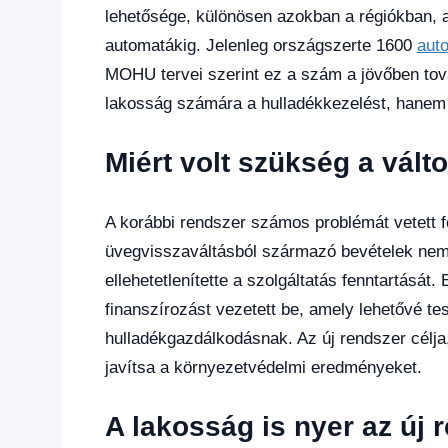
lehetősége, különösen azokban a régiókban, a
automatákig. Jelenleg országszerte 1600
aut
MOHU tervei szerint ez a szám a jövőben to
lakosság számára a hulladékkezelést, hanem j
Miért volt szükség a vált
A korábbi rendszer számos problémát vetett f
üvegvisszaváltásból származó bevételek nem
ellehetetlenítette a szolgáltatás fenntartásá
finanszírozást vezetett be, amely lehetővé tes
hulladékgazdálkodásnak. Az új rendszer célja
javítsa a környezetvédelmi eredményeket.
A lakosság is nyer az új 