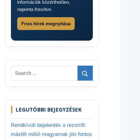
információk közérthetően,
naponta frissítve.
Friss hírek megnyitása
Search
for:
Search
LEGUTÓBBI BEJEGYZÉSEK
Rendkívüli bejelentés a rezsiről:
másfél millió magyarnak jön fontos