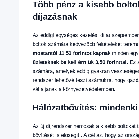
Több pénz a kisebb bolt
díjazásnak
Az eddigi egységes kezelési díjat szeptembert
boltok számára kedvezőbb feltételeket teremt
mostantól 11,50 forintot kapnak
minden egye
üzleteknek be kell érniük 3,50 forinttal.
Ez a
számára, amelyek eddig gyakran veszteségese
rendszer lehetővé teszi számukra, hogy gaz
vállaljanak a környezetvédelemben.
Hálózatbővítés: mindenki
Az új díjrendszer nemcsak a kisebb boltokat 
bővítését is elősegíti. A cél az, hogy az orsz