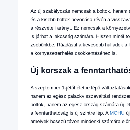
Az új szabályozás nemcsak a boltok, hanem a
és a kisebb boltok bevonása révén a visszavá
a részvételi arányt. Ez nemcsak a környezet
is járhat a lakosság számára. Hiszen minél tö
zsebünkbe. Ráadásul a kevesebb hulladék a l
a környezetterhelés csökkentéséhez is.
Új korszak a fenntarthat
A szeptember 1-jétől életbe lépő változtatások
hanem az egész palackvisszaváltási rendszer
boltok, hanem az egész ország számára új l
a fenntarthatóság is új szintre lép. A
MOHU
új
amelyek hosszú távon mindenki számára előn