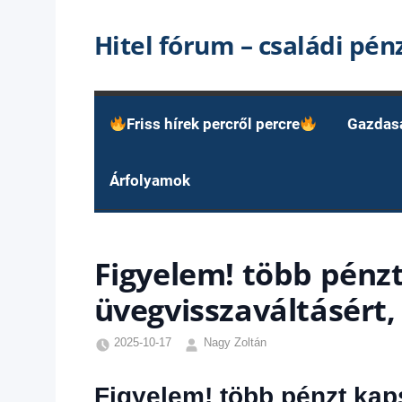
Skip
Hitel fórum – családi pé
to
content
Friss hírek percről percre
Gazdas
Árfolyamok
Figyelem! több pénz
üvegvisszaváltásért, 
2025-10-17
Nagy Zoltán
Egyéb
,
Friss
Figyelem! több pénzt kap