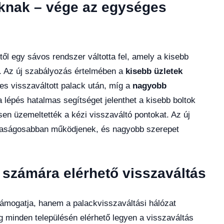
oknak – vége az egységes
ől egy sávos rendszer váltotta fel, amely a kisebb
. Az új szabályozás értelmében a
kisebb üzletek
s visszaváltott palack után, míg a
nagyobb
 lépés hatalmas segítséget jelenthet a kisebb boltok
n üzemeltették a kézi visszaváltó pontokat. Az új
daságosabban működjenek, és nagyobb szerepet
 számára elérhető visszaváltás
támogatja, hanem a palackvisszaváltási hálózat
ág minden településén elérhető legyen a visszaváltás