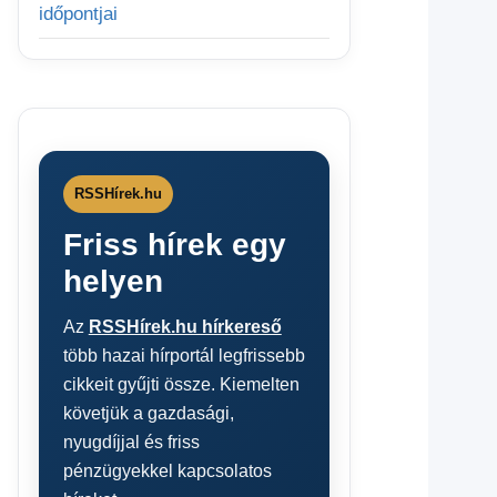
időpontjai
RSSHírek.hu
Friss hírek egy
helyen
Az
RSSHírek.hu hírkereső
több hazai hírportál legfrissebb
cikkeit gyűjti össze. Kiemelten
követjük a gazdasági,
nyugdíjjal és friss
pénzügyekkel kapcsolatos