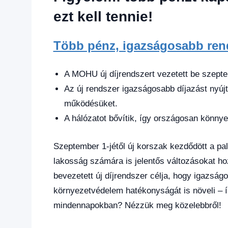
hírek
,
Gazdaság
,
ezt kell tennie!
Hírek
,
Hírek
Több pénz, igazságosabb rend
1
kézből
,
Hitel
A MOHU új díjrendszert vezetett be szepte
fórum
Az új rendszer igazságosabb díjazást nyúj
működésüket.
A hálózatot bővítik, így országosan könnye
Szeptember 1-jétől új korszak kezdődött a p
lakosság számára is jelentős változásokat hoz
bevezetett új díjrendszer célja, hogy igazsá
környezetvédelem hatékonyságát is növeli – ír
mindennapokban? Nézzük meg közelebbről!