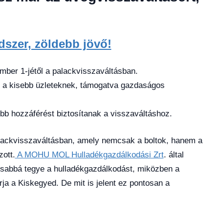
szer, zöldebb jövő!
mber 1-jétől a palackvisszaváltásban.
t a kisebb üzleteknek, támogatva gazdaságos
bb hozzáférést biztosítanak a visszaváltáshoz.
alackvisszaváltásban, amely nemcsak a boltok, hanem a
ott.
A MOHU MOL Hulladékgazdálkodási Zrt
. által
gosabbá tegye a hulladékgazdálkodást, miközben a
ja a Kiskegyed. De mit is jelent ez pontosan a