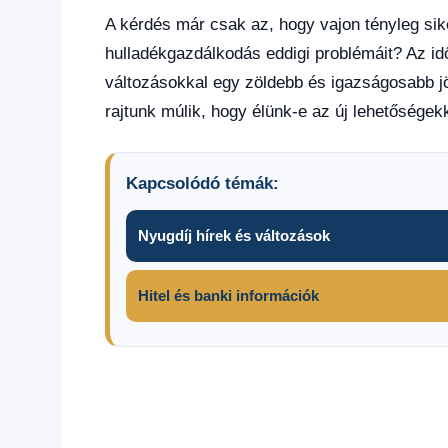
A kérdés már csak az, hogy vajon tényleg sik
hulladékgazdálkodás eddigi problémáit? Az idő
változásokkal egy zöldebb és igazságosabb jö
rajtunk múlik, hogy élünk-e az új lehetőségekk
Kapcsolódó témák:
Nyugdíj hírek és változások
Hitel és banki információk
friss
hírek