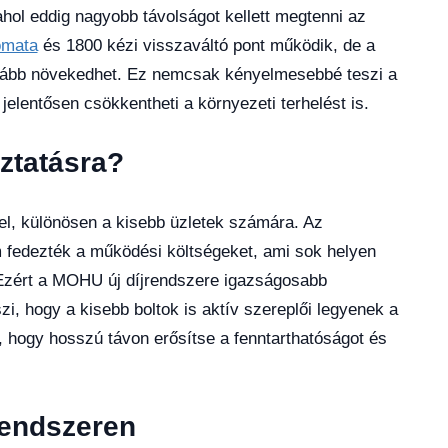
hol eddig nagyobb távolságot kellett megtenni az
omata
és 1800 kézi visszaváltó pont működik, de a
vább növekedhet. Ez nemcsak kényelmesebbé teszi a
elentősen csökkentheti a környezeti terhelést is.
oztatásra?
el, különösen a kisebb üzletek számára. Az
 fedezték a működési költségeket, ami sok helyen
t. Ezért a MOHU új díjrendszere igazságosabb
zi, hogy a kisebb boltok is aktív szereplői legyenek a
, hogy hosszú távon erősítse a fenntarthatóságot és
rendszeren