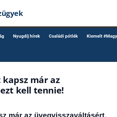
nzügyek
ág
Nyugdíj hírek
Családi pótlék
Kiemelt #Magy
t kapsz már az
ezt kell tennie!
sz már az üvegvisszaváltásért,