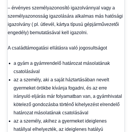
– érvényes személyazonosító igazolvánnyal vagy a
személyazonosság igazolására alkalmas más hatósági
igazolvány ( pl. útlevél, kártya típusú gépjárművezetői
engedély) bemutatásával kell igazolni.
A családtámogatási ellátásra való jogosultságot
a gyám a gyámrendelő határozat másolatának
csatolásával
az a személy, aki a saját háztartásában nevelt
gyermeket örökbe kívánja fogadni, és az erre
irányuló eljárás már folyamatban van, a gyámhivatal
kötelező gondozásba történő kihelyezést elrendelő
határozat másolatának csatolásával
az a személy, akihez a gyermeket ideiglenes
hatállyal elhelyezték, az ideiglenes hatályú