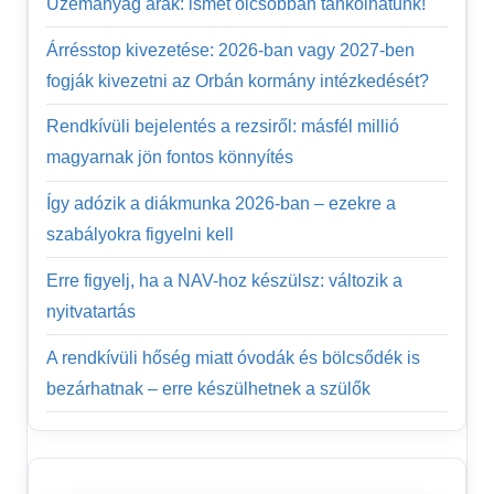
Üzemanyag árak: ismét olcsóbban tankolhatunk!
Árrésstop kivezetése: 2026-ban vagy 2027-ben
fogják kivezetni az Orbán kormány intézkedését?
Rendkívüli bejelentés a rezsiről: másfél millió
magyarnak jön fontos könnyítés
Így adózik a diákmunka 2026-ban – ezekre a
szabályokra figyelni kell
Erre figyelj, ha a NAV-hoz készülsz: változik a
nyitvatartás
A rendkívüli hőség miatt óvodák és bölcsődék is
bezárhatnak – erre készülhetnek a szülők