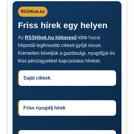
RSSHírek.hu
Friss hírek egy helyen
Az
RSSHírek.hu hírkereső
több hazai
hírportál legfrissebb cikkeit gyűjti össze.
Kiemelten követjük a gazdasági, nyugdíjjal és
friss pénzügyekkel kapcsolatos híreket.
Saját cikkek
Friss nyugdíj hírek