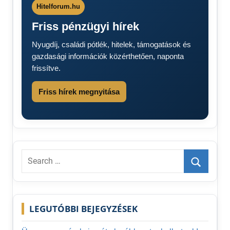
2024
Hitelforum.hu
Friss pénzügyi hírek
Nyugdíj, családi pótlék, hitelek, támogatások és
gazdasági információk közérthetően, naponta
frissítve.
Friss hírek megnyitása
Search
for:
Search
LEGUTÓBBI BEJEGYZÉSEK