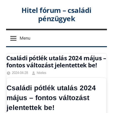
Skip
Hitel fórum – családi
to
pénzügyek
content
Menu
Családi pótlék utalás 2024 május –
fontos változást jelentettek be!
2024-04-28
hiteles
Családi
pótlék
Családi pótlék utalás 2024
utalása
,
Friss
május – fontos változást
hírek
,
jelentettek be!
Gazdaság
,
Hitel