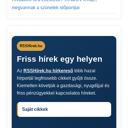
megvannak a szünetek időpontjai
RSSHírek.hu
Friss hírek egy helyen
Az
RSSHírek.hu hírkereső
több hazai
hírportál legfrissebb cikkeit gyűjti össze.
Kiemelten követjük a gazdasági, nyugdíjjal és
friss pénzügyekkel kapcsolatos híreket.
Saját cikkek