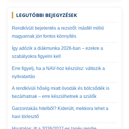
LEGUTÓBBI BEJEGYZÉSEK
Rendkívüli bejelentés a rezsiről: másfél millió
magyarnak jön fontos könnyítés
Így adózik a diákmunka 2026-ban – ezekre a
szabályokra figyelni kell
Erre figyelj, ha a NAV-hoz készülsz: változik a
nyitvatartás
A rendkívüli hőség miatt óvodák és bölcsődék is
bezárhatnak – erre készülhetnek a szülők
Garzonlakás hitelből? Kiderült, mekkora lehet a
havi törlesztő
Hivatalos: itt a 2026/2027-es tanév rendje,