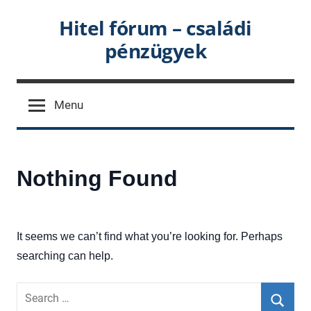
Skip
Hitel fórum – családi
to
pénzügyek
content
Menu
Nothing Found
It seems we can’t find what you’re looking for. Perhaps
searching can help.
Search
for: