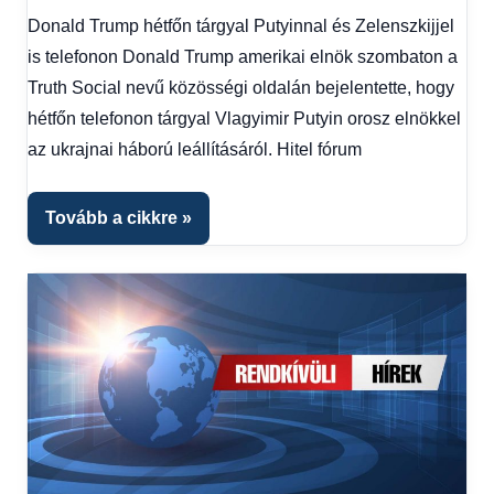
Friss
Donald Trump hétfőn tárgyal Putyinnal és Zelenszkijjel
hírek
,
is telefonon Donald Trump amerikai elnök szombaton a
Gazdaság
,
Hírek
,
Truth Social nevű közösségi oldalán bejelentette, hogy
Hírek
hétfőn telefonon tárgyal Vlagyimir Putyin orosz elnökkel
1
az ukrajnai háború leállításáról. Hitel fórum
kézből
,
Hitel
fórum
Tovább a cikkre