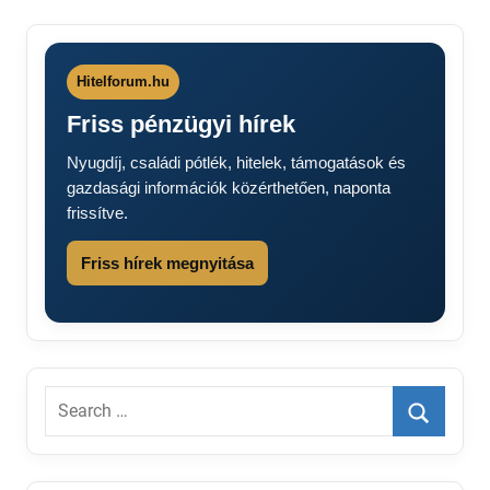
Hitelforum.hu
Friss pénzügyi hírek
Nyugdíj, családi pótlék, hitelek, támogatások és
gazdasági információk közérthetően, naponta
frissítve.
Friss hírek megnyitása
Search
for:
Search