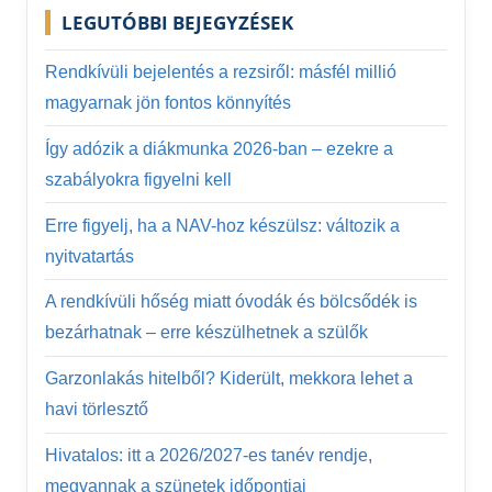
LEGUTÓBBI BEJEGYZÉSEK
Rendkívüli bejelentés a rezsiről: másfél millió
magyarnak jön fontos könnyítés
Így adózik a diákmunka 2026-ban – ezekre a
szabályokra figyelni kell
Erre figyelj, ha a NAV-hoz készülsz: változik a
nyitvatartás
A rendkívüli hőség miatt óvodák és bölcsődék is
bezárhatnak – erre készülhetnek a szülők
Garzonlakás hitelből? Kiderült, mekkora lehet a
havi törlesztő
Hivatalos: itt a 2026/2027-es tanév rendje,
megvannak a szünetek időpontjai