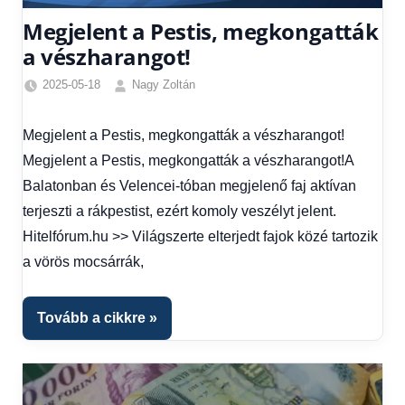
Megjelent a Pestis, megkongatták
a vészharangot!
2025-05-18
Nagy Zoltán
Egyéb
,
Friss
Megjelent a Pestis, megkongatták a vészharangot!
hírek
,
Megjelent a Pestis, megkongatták a vészharangot!A
Gazdaság
,
Hírek
,
Balatonban és Velencei-tóban megjelenő faj aktívan
Hírek
terjeszti a rákpestist, ezért komoly veszélyt jelent.
1
Hitelfórum.hu >> Világszerte elterjedt fajok közé tartozik
kézből
,
a vörös mocsárrák,
Hitel
fórum
Tovább a cikkre