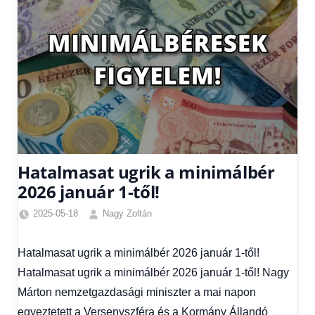
Hatalmasat ugrik a minimálbér
2026 január 1-től!
2025-05-18
Nagy Zoltán
Egyéb
,
Friss
Hatalmasat ugrik a minimálbér 2026 január 1-től!
hírek
,
Hatalmasat ugrik a minimálbér 2026 január 1-től! Nagy
Gazdaság
,
Hírek
,
Márton nemzetgazdasági miniszter a mai napon
Hírek
egyeztetett a Versenyszféra és a Kormány Állandó