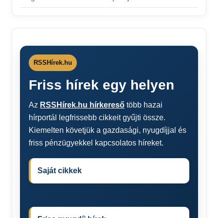
RSSHírek.hu
Friss hírek egy helyen
Az
RSSHírek.hu hírkereső
több hazai
hírportál legfrissebb cikkeit gyűjti össze.
Kiemelten követjük a gazdasági, nyugdíjjal és
friss pénzügyekkel kapcsolatos híreket.
Saját cikkek