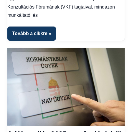
1
Konzultációs Fórumának (VKF) tagjaival, mindazon
kézből
,
munkáltatói és
Hitel
fórum
Tovább a cikkre