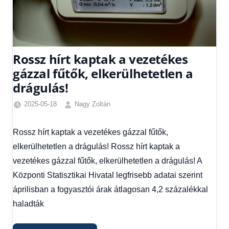
Rossz hírt kaptak a vezetékes
gázzal fűtők, elkerülhetetlen a
drágulás!
2025-05-18
Nagy Zoltán
Egyéb
,
Friss
Rossz hírt kaptak a vezetékes gázzal fűtők,
hírek
,
elkerülhetetlen a drágulás! Rossz hírt kaptak a
Gazdaság
,
Hírek
,
vezetékes gázzal fűtők, elkerülhetetlen a drágulás! A
Hírek
Központi Statisztikai Hivatal legfrisebb adatai szerint
1
áprilisban a fogyasztói árak átlagosan 4,2 százalékkal
kézből
,
haladták
Hitel
fórum