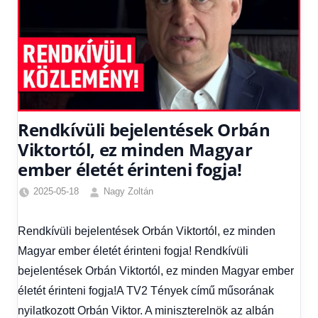
Rendkívüli bejelentések Orbán
Viktortól, ez minden Magyar
ember életét érinteni fogja!
2025-05-18
Nagy Zoltán
Egyéb
,
Friss
Rendkívüli bejelentések Orbán Viktortól, ez minden
hírek
,
Magyar ember életét érinteni fogja! Rendkívüli
Gazdaság
,
Hírek
,
bejelentések Orbán Viktortól, ez minden Magyar ember
Hírek
életét érinteni fogja!A TV2 Tények című műsorának
1
nyilatkozott Orbán Viktor. A miniszterelnök az albán
kézből
,