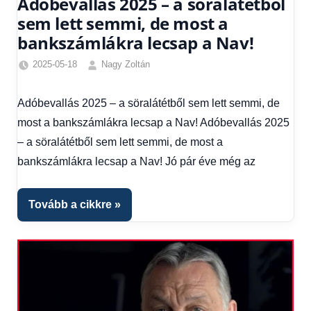
Adóbevallás 2025 – a söralátétből
sem lett semmi, de most a
bankszámlákra lecsap a Nav!
2025-05-18
Nagy Zoltán
Egyéb
,
Friss
Adóbevallás 2025 – a söralátétből sem lett semmi, de
hírek
,
most a bankszámlákra lecsap a Nav! Adóbevallás 2025
Gazdaság
,
Hírek
,
– a söralátétből sem lett semmi, de most a
Hírek
bankszámlákra lecsap a Nav! Jó pár éve még az
1
kézből
,
Hitel
Tovább a cikkre
fórum