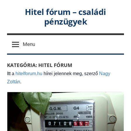
Skip
Hitel fórum – családi
to
pénzügyek
content
Menu
KATEGÓRIA:
HITEL FÓRUM
Itt a
hitelforum.hu
hírei jelennek meg, szerző
Nagy
Zoltán
.