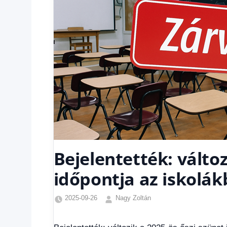
Bejelentették: változ
időpontja az iskolá
2025-09-26
Nagy Zoltán
Egyéb
,
Friss