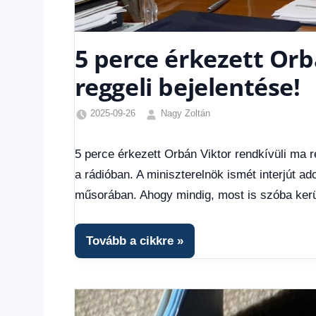
5 perce érkezett Orb
reggeli bejelentése!
2025-09-26
Nagy Zoltán
Egyéb
,
Friss
5 perce érkezett Orbán Viktor rendkívüli ma r
hírek
,
a rádióban. A miniszterelnök ismét interjút a
Gazdaság
,
Hírek
,
műsorában. Ahogy mindig, most is szóba kerü
Hírek
1
kézből
,
Tovább a cikkre
Hitel
fórum