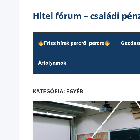
Skip
Hitel fórum – családi pé
to
content
Friss hírek percről percre
Gazdas
Árfolyamok
KATEGÓRIA:
EGYÉB