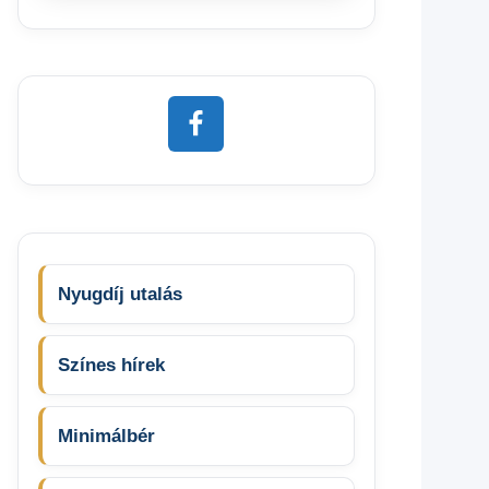
Nyugdíj utalás
Színes hírek
Minimálbér