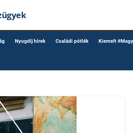
nzügyek
ág
Nyugdíj hírek
Családi pótlék
Kiemelt #Magy