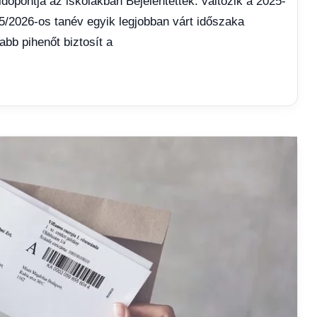
időpontja az iskolákban Bejelentették: változik a 2025-
25/2026-os tanév egyik legjobban várt időszaka
bb pihenőt biztosít a