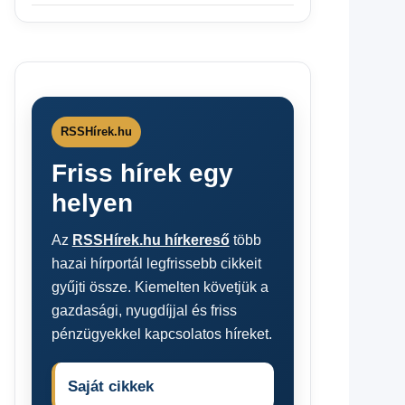
RSSHírek.hu
Friss hírek egy
helyen
Az
RSSHírek.hu hírkereső
több
hazai hírportál legfrissebb cikkeit
gyűjti össze. Kiemelten követjük a
gazdasági, nyugdíjjal és friss
pénzügyekkel kapcsolatos híreket.
Saját cikkek