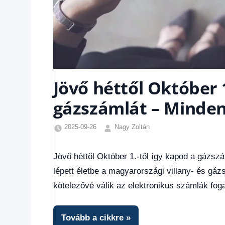
Jövő héttől Október 1
gázszámlát – Minden 
2025-09-26
Nagy Zoltán
Egyéb
,
Friss
Jövő héttől Október 1.-től így kapod a gázszá
hírek
,
lépett életbe a magyarországi villany- és g
Gazdaság
,
Hírek
,
kötelezővé válik az elektronikus számlák fog
Hírek
1
kézből
,
Tovább a cikkre