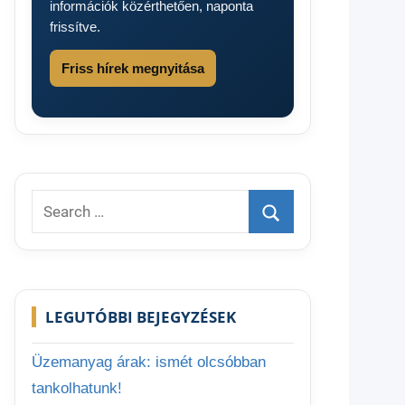
információk közérthetően, naponta
frissítve.
Friss hírek megnyitása
Search
for:
Search
LEGUTÓBBI BEJEGYZÉSEK
Üzemanyag árak: ismét olcsóbban
tankolhatunk!