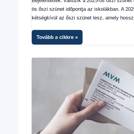
Bejelentették: változik a 2025-ös őszi szünet 
hírek
,
ös őszi szünet időpontja az iskolákban. A 20
Gazdaság
,
Hírek
,
kétségkívül az őszi szünet lesz, amely hossza
Hírek
1
kézből
,
Tovább a cikkre
Hitel
fórum