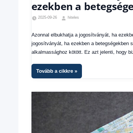
ezekben a betegség
2025-09-26
hiteles
Egyéb
,
Friss
Azonnal elbukhatja a jogosítványát, ha ezek
hírek
,
jogosítványát, ha ezekben a betegségekben 
Hírek
,
Hírek
alkalmassághoz kötött. Ez azt jelenti, hogy b
1
kézből
Tovább a cikkre