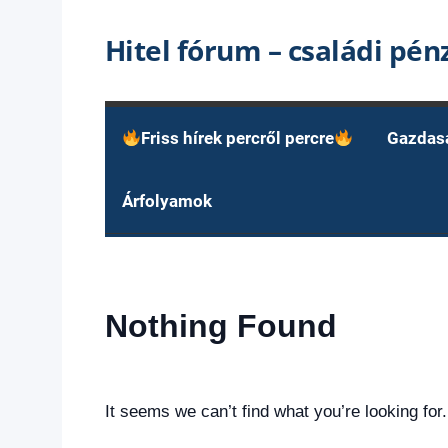
Skip
Hitel fórum – családi pé
to
content
Friss hírek percről percre
Gazdas
Árfolyamok
Nothing Found
It seems we can’t find what you’re looking for