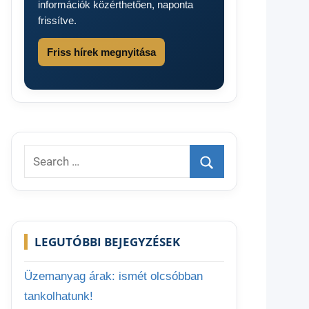
információk közérthetően, naponta
frissítve.
h
Friss hírek megnyitása
Search
for:
Search
LEGUTÓBBI BEJEGYZÉSEK
Üzemanyag árak: ismét olcsóbban
tankolhatunk!