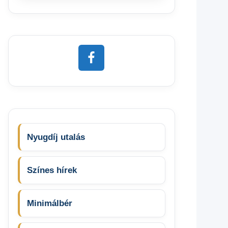
Nyugdíj utalás
Színes hírek
Minimálbér