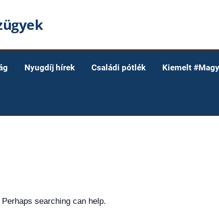
nzügyek
ág
Nyugdíj hírek
Családi pótlék
Kiemelt #Magy
. Perhaps searching can help.