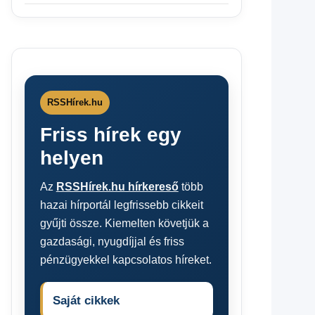
RSSHírek.hu
Friss hírek egy
helyen
Az
RSSHírek.hu hírkereső
több
hazai hírportál legfrissebb cikkeit
gyűjti össze. Kiemelten követjük a
gazdasági, nyugdíjjal és friss
pénzügyekkel kapcsolatos híreket.
Saját cikkek