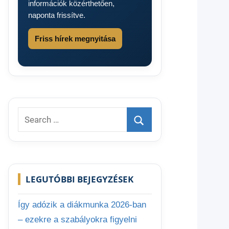
információk közérthetően,
naponta frissítve.
Friss hírek megnyitása
Search
for:
Search
LEGUTÓBBI BEJEGYZÉSEK
Így adózik a diákmunka 2026-ban
– ezekre a szabályokra figyelni