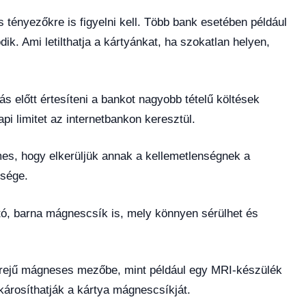
 tényezőkre is figyelni kell. Több bank esetében például
. Ami letilthatja a kártyánkat, ha szokatlan helyen,
 előtt értesíteni a bankot nagyobb tételű költések
api limitet az internetbankon keresztül.
emes, hogy elkerüljük annak a kellemetlenségnek a
ssége.
ató, barna mágnescsík is, mely könnyen sérülhet és
 erejű mágneses mezőbe, mint például egy MRI-készülék
árosíthatják a kártya mágnescsíkját.