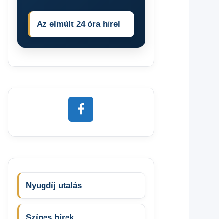
Az elmúlt 24 óra hírei
Nyugdíj utalás
Színes hírek