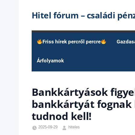
Skip
Hitel fórum – családi pé
to
content
Friss hírek percről percre
Gazdas
Árfolyamok
Bankkártyások figye
bankkártyát fognak 
tudnod kell!
2025-09-29
hiteles
Egyéb
,