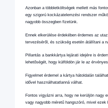
Azonban a többletköltségek mellett más fontos
egy szigorú kockázatelemzési rendszer működik
nagyobb összegben fizetünk.
Ennek elkerülése érdekében érdemes az utazás
tervezéséről, és szükség esetén átállítani a n
Pillantás a bankkártya lejárati idejére is érd
lehetőségét, hogy külföldön jár le az érvénye
Figyelmet érdemel a kártya hátoldalán találh
idővel használhatatlanná válhat.
Fontos vigyázni arra, hogy ne kerüljön nagy
vagy nagyobb méretű hangszóró, mivel ezek k