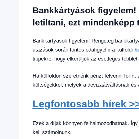
Friss
Bankkártyások figyelem!
hírek
,
Hírek
,
letiltani, ezt mindenképp 
Hírek
1
kézből
Bankkártyások figyelem! Rengeteg bankkártyát
utazások során fontos odafigyelni a külföldi
b
tippekre, hogy elkerüljük az esetleges többle
Ha külföldön szeretnénk pénzt felvenni forint
költségekkel, melyek a devizaátváltásnak és 
Legfontosabb hírek >
Ezek a díjak könnyen felhalmozódhatnak. Így 
kell számolnunk.