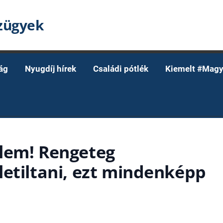
nzügyek
ág
Nyugdíj hírek
Családi pótlék
Kiemelt #Magy
lem! Rengeteg
letiltani, ezt mindenképp