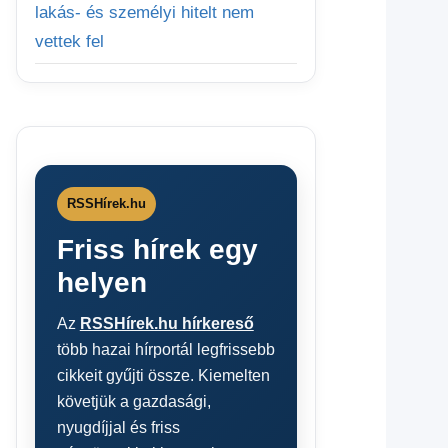
lakás- és személyi hitelt nem
vettek fel
RSSHírek.hu
Friss hírek egy
helyen
Az
RSSHírek.hu hírkereső
több hazai hírportál legfrissebb
cikkeit gyűjti össze. Kiemelten
követjük a gazdasági,
nyugdíjjal és friss