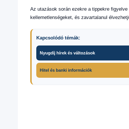
Az utazások során ezekre a tippekre figyelve 
kellemetlenségeket, és zavartalanul élvezhetjü
Kapcsolódó témák:
Nyugdíj hírek és változások
Hitel és banki információk
Bankkártya
letiltás
Bankkártyások
figyelem
Most