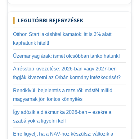
Search
LEGUTÓBBI BEJEGYZÉSEK
Otthon Start lakáshitel kamatok: itt is 3% alatt
kaphatunk hitelt!
Üzemanyag árak: ismét olcsóbban tankolhatunk!
Árrésstop kivezetése: 2026-ban vagy 2027-ben
fogják kivezetni az Orbán kormány intézkedését?
Rendkívüli bejelentés a rezsiről: másfél millió
magyarnak jön fontos könnyítés
Így adózik a diákmunka 2026-ban – ezekre a
szabályokra figyelni kell
Erre figyelj, ha a NAV-hoz készülsz: változik a