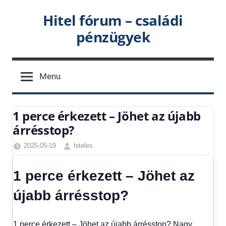
Skip
Hitel fórum – családi
to
pénzügyek
content
Menu
1 perce érkezett – Jöhet az újabb
árrésstop?
2025-05-19
hiteles
Friss
hírek
,
1 perce érkezett – Jöhet az
Hírek
,
Hírek
újabb árrésstop?
1
kézből
,
Hitel
1 perce érkezett – Jöhet az újabb árrésstop? Nagy