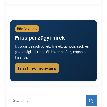
Árrésstop
árréstop
2025
kormány
Hitelforum.hu
Friss pénzügyi hírek
Nyugdíj, családi pótlék, hitelek, támogatások és
gazdasági információk közérthetően, naponta
frissítve.
Friss hírek megnyitása
Search
for: