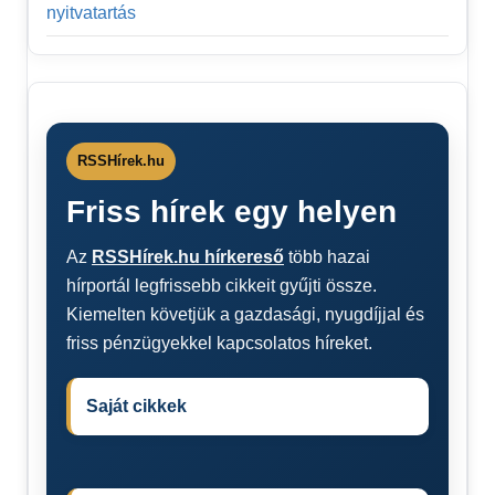
nyitvatartás
RSSHírek.hu
Friss hírek egy helyen
Az
RSSHírek.hu hírkereső
több hazai
hírportál legfrissebb cikkeit gyűjti össze.
Kiemelten követjük a gazdasági, nyugdíjjal és
friss pénzügyekkel kapcsolatos híreket.
Saját cikkek