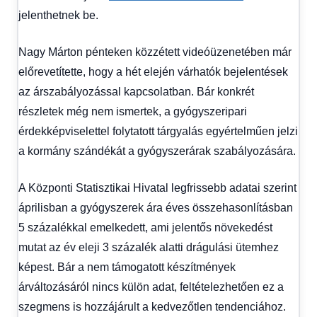
jelenthetnek be.
Nagy Márton pénteken közzétett videóüzenetében már
előrevetítette, hogy a hét elején várhatók bejelentések
az árszabályozással kapcsolatban. Bár konkrét
részletek még nem ismertek, a gyógyszeripari
érdekképviselettel folytatott tárgyalás egyértelműen jelzi
a kormány szándékát a gyógyszerárak szabályozására.
A Központi Statisztikai Hivatal legfrissebb adatai szerint
áprilisban a gyógyszerek ára éves összehasonlításban
5 százalékkal emelkedett, ami jelentős növekedést
mutat az év eleji 3 százalék alatti drágulási ütemhez
képest. Bár a nem támogatott készítmények
árváltozásáról nincs külön adat, feltételezhetően ez a
szegmens is hozzájárult a kedvezőtlen tendenciához.