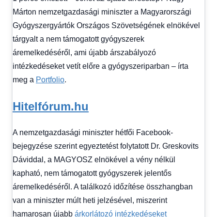
fórum
Márton nemzetgazdasági miniszter a Magyarországi
Gyógyszergyártók Országos Szövetségének elnökével
tárgyalt a nem támogatott gyógyszerek
áremelkedéséről, ami újabb árszabályozó
intézkedéseket vetít előre a gyógyszeriparban – írta
meg a
Portfolio
.
Hitelfórum.hu
A nemzetgazdasági miniszter hétfői Facebook-
bejegyzése szerint egyeztetést folytatott Dr. Greskovits
Dáviddal, a MAGYOSZ elnökével a vény nélkül
kapható, nem támogatott gyógyszerek jelentős
áremelkedéséről. A találkozó időzítése összhangban
van a miniszter múlt heti jelzésével, miszerint
hamarosan újabb
árkorlátozó intézkedéseket