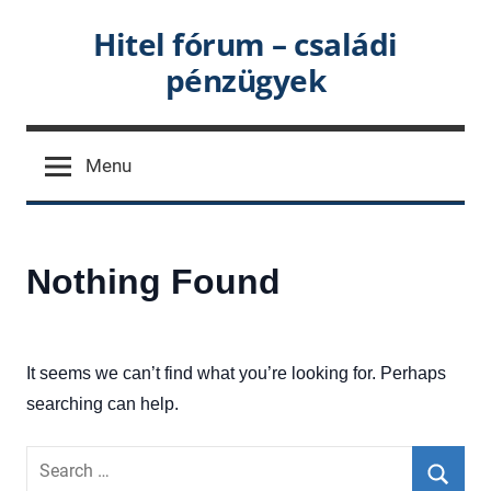
Skip
Hitel fórum – családi
to
pénzügyek
content
Menu
Nothing Found
It seems we can’t find what you’re looking for. Perhaps
searching can help.
Search
for: