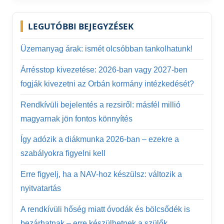
LEGUTÓBBI BEJEGYZÉSEK
Üzemanyag árak: ismét olcsóbban tankolhatunk!
Árrésstop kivezetése: 2026-ban vagy 2027-ben
fogják kivezetni az Orbán kormány intézkedését?
Rendkívüli bejelentés a rezsiről: másfél millió
magyarnak jön fontos könnyítés
Így adózik a diákmunka 2026-ban – ezekre a
szabályokra figyelni kell
Erre figyelj, ha a NAV-hoz készülsz: változik a
nyitvatartás
A rendkívüli hőség miatt óvodák és bölcsődék is
bezárhatnak – erre készülhetnek a szülők