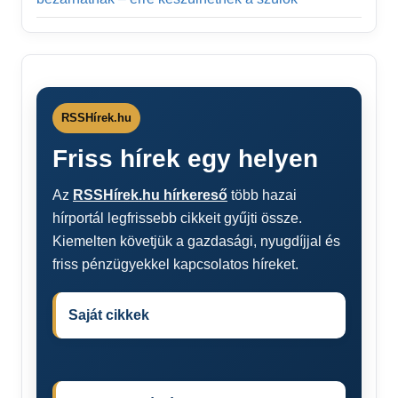
RSSHírek.hu
Friss hírek egy helyen
Az
RSSHírek.hu hírkereső
több hazai
hírportál legfrissebb cikkeit gyűjti össze.
Kiemelten követjük a gazdasági, nyugdíjjal és
friss pénzügyekkel kapcsolatos híreket.
Saját cikkek