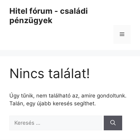
Kilépés
Hitel fórum - családi
a
pénzügyek
tartalomba
Menü
Nincs találat!
Úgy tűnik, nem található az, amire gondoltunk.
Talán, egy újabb keresés segíthet.
Keresés: