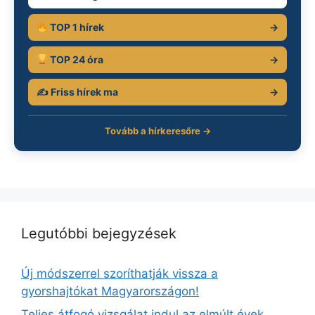
TOP 1 hírek
→
TOP 24 óra
→
✍️ Friss hírek ma
→
Tovább a hírkeresőre →
Legutóbbi bejegyzések
Új módszerrel szoríthatják vissza a
gyorshajtókat Magyarországon!
Teljes átfogó vizsgálat indul az elmúlt évek