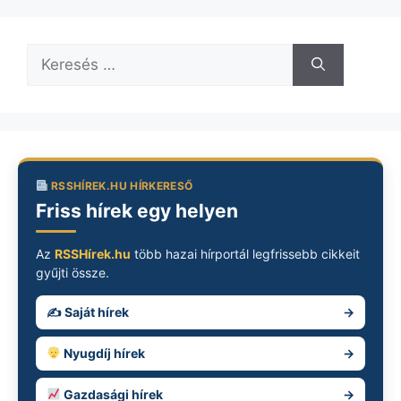
Keresés:
RSSHÍREK.HU HÍRKERESŐ
Friss hírek egy helyen
Az
RSSHírek.hu
több hazai hírportál legfrissebb cikkeit
gyűjti össze.
✍️ Saját hírek
→
Nyugdíj hírek
→
Gazdasági hírek
→