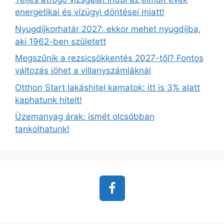
energetikai és vízügyi döntései miatt!
Nyugdíjkorhatár 2027: ekkor mehet nyugdíjba,
aki 1962-ben született
Megszűnik a rezsicsökkentés 2027-től? Fontos
változás jöhet a villanyszámláknál
Otthon Start lakáshitel kamatok: itt is 3% alatt
kaphatunk hitelt!
Üzemanyag árak: ismét olcsóbban
tankolhatunk!